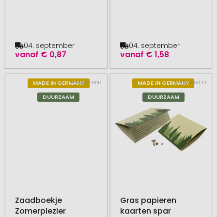
04. september
04. september
vanaf
€ 0,87
vanaf
€ 1,58
# 330.172031
# 330.285177
MADE IN GERMANY
MADE IN GERMANY
DUURZAAM
DUURZAAM
Zaadboekje
Gras papieren
Zomerplezier
kaarten spar