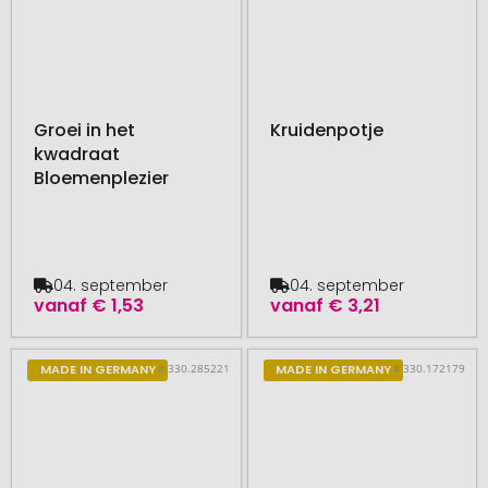
Groei in het
Kruidenpotje
kwadraat
Bloemenplezier
04. september
04. september
vanaf
€ 1,53
vanaf
€ 3,21
# 330.285221
# 330.172179
MADE IN GERMANY
MADE IN GERMANY