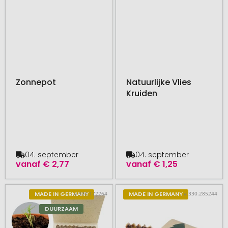
Zonnepot
Natuurlijke Vlies
Kruiden
04. september
04. september
vanaf
€ 2,77
vanaf
€ 1,25
# 330.172264
# 330.285244
MADE IN GERMANY
MADE IN GERMANY
DUURZAAM