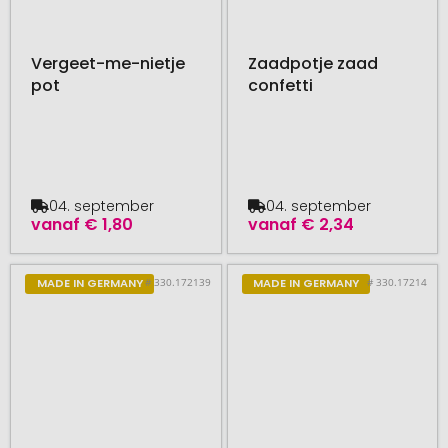
Vergeet-me-nietje
Zaadpotje zaad
pot
confetti
04. september
04. september
vanaf
€ 1,80
vanaf
€ 2,34
# 330.172139
# 330.17214
MADE IN GERMANY
MADE IN GERMANY