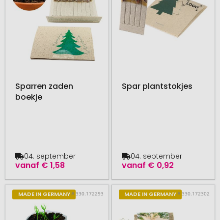
Sparren zaden
Spar plantstokjes
boekje
04. september
04. september
vanaf
€ 1,58
vanaf
€ 0,92
# 330.172293
# 330.172302
MADE IN GERMANY
MADE IN GERMANY