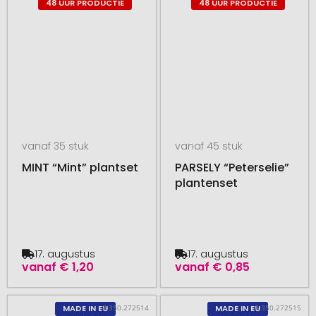
48 UUR PRODUCTIE
48 UUR PRODUCTIE
vanaf 35 stuk
vanaf 45 stuk
MINT “Mint” plantset
PARSELY “Peterselie”
plantenset
17. augustus
17. augustus
vanaf
€ 1,20
vanaf
€ 0,85
# 350.272514
# 350.272515
MADE IN EU
MADE IN EU