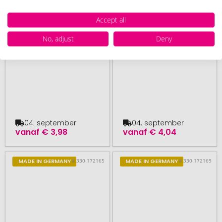
Accept all
No, adjust
Deny
Groene plantendoos
Plantvak natuur
04. september
04. september
vanaf
€ 3,98
vanaf
€ 4,04
# 330.172165
# 330.172169
MADE IN GERMANY
MADE IN GERMANY