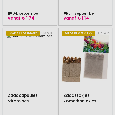
04. september
04. september
vanaf
€ 1,74
vanaf
€ 1,14
# 330.172006
# 330.285205
MADE IN GERMANY
MADE IN GERMANY
Zaadcapsules
Zaadstokjes
Vitamines
Zomerkoninkjes