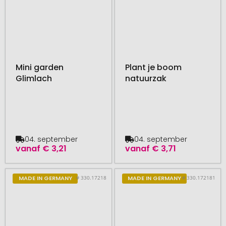
Mini garden
Plant je boom
Glimlach
natuurzak
04. september
04. september
vanaf
€ 3,21
vanaf
€ 3,71
# 330.17218
# 330.172181
MADE IN GERMANY
MADE IN GERMANY