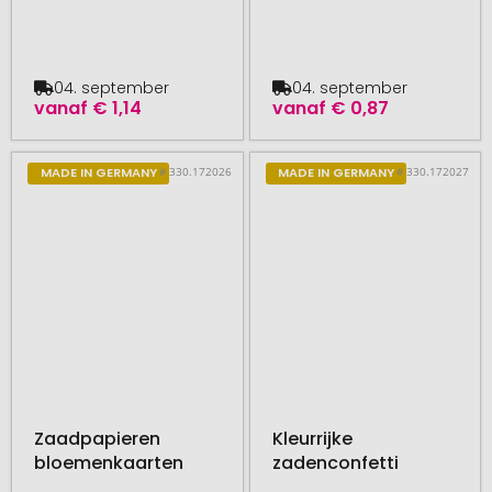
04. september
04. september
vanaf
€ 1,14
vanaf
€ 0,87
# 330.172026
# 330.172027
MADE IN GERMANY
MADE IN GERMANY
Zaadpapieren
Kleurrijke
bloemenkaarten
zadenconfetti