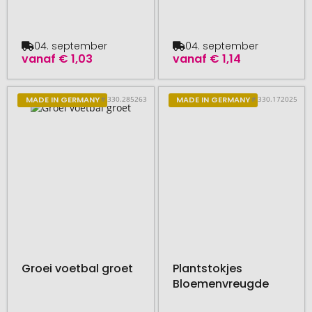
04. september
04. september
vanaf
€ 1,03
vanaf
€ 1,14
# 330.285263
# 330.172025
MADE IN GERMANY
MADE IN GERMANY
Groei voetbal groet
Plantstokjes
Bloemenvreugde