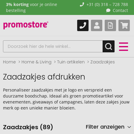
3% korting
voor je online
+31 (0) 318 – 728 788
bestelling
Contact
Home
Home & Living
Tuin artikelen
Zaadzakjes
Zaadzakjes afdrukken
Personaliseer zaadzakjes met je logo en verspreid een
duurzame boodschap. Ideaal als groen promotieartikel voor
evenementen, giveaways of campagnes, laten deze zakjes jouw
merk op een unieke manier bloeien.
Zaadzakjes (89)
Filter anzeigen