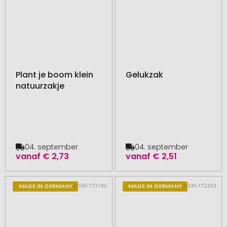
Plant je boom klein
Gelukzak
natuurzakje
04. september
04. september
vanaf
€ 2,73
vanaf
€ 2,51
# 330.172182
# 330.172203
MADE IN GERMANY
MADE IN GERMANY