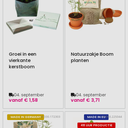
Groei in een
Natuurzakje Boom
vierkante
planten
kerstboom
04. september
04. september
vanaf
€ 1,58
vanaf
€ 3,71
# 330.172303
# 350.225044
MADE IN GERMANY
MADE IN EU
48 UUR PRODUCTIE