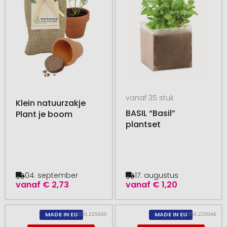
vanaf 35 stuk
Klein natuurzakje
BASIL “Basil”
Plant je boom
plantset
04. september
17. augustus
vanaf
€ 2,73
vanaf
€ 1,20
# 350.225045
# 350.225046
MADE IN EU
MADE IN EU