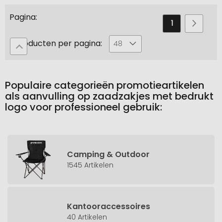
Pagina
U
Pagina
Pagin
Volge
1
2
leest
Producten per pagina:
48
momenteel
pagina
Populaire categorieën promotieartikelen
als aanvulling op zaadzakjes met bedrukt
logo voor professioneel gebruik:
Camping & Outdoor
1545 Artikelen
Kantooraccessoires
40 Artikelen