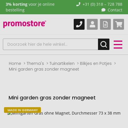
3% korting
voor je online
+31 (0) 318 – 728 788
bestelling
Contact
Home
Thema's
Tuinartikelen
Blikjes en Potjes
Mini garden gras zonder magneet
Mini garden gras zonder magneet
MADE IN GERMANY
Naar
het
einde