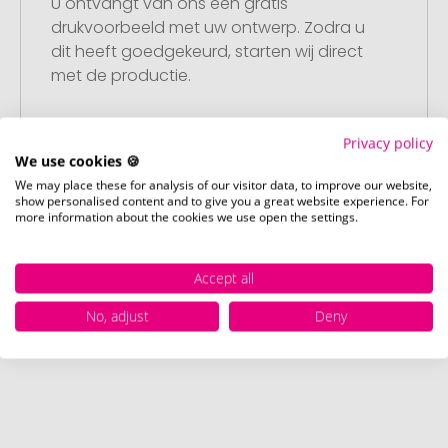
U ontvangt van ons een gratis
drukvoorbeeld met uw ontwerp. Zodra u
dit heeft goedgekeurd, starten wij direct
met de productie.
Privacy policy
Stap 4:
We use cookies 🍪
Punctuele en snelle levering
We may place these for analysis of our visitor data, to improve our website,
show personalised content and to give you a great website experience. For
Na uw goedkeuring van het
more information about the cookies we use open the settings.
drukvoorbeeld leveren wij op de
afgesproken datum – gegarandeerd.
Accept all
No, adjust
Deny