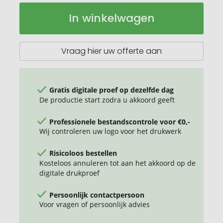
Mini
Op
In winkelwagen
garden
voorraad
gras
zonder
magneet
Vraag hier uw offerte aan
Gratis digitale proef op dezelfde dag
De productie start zodra u akkoord geeft
Professionele bestandscontrole voor €0,-
Wij controleren uw logo voor het drukwerk
Risicoloos bestellen
Kosteloos annuleren tot aan het akkoord op de
digitale drukproef
Persoonlijk contactpersoon
Voor vragen of persoonlijk advies