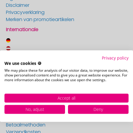
Disclaimer
Privacyverklaring
Merken van promotieartikelen
Internationale
Privacy policy
We use cookies 🍪
Promostore Duitsland
We may place these for analysis of our visitor data, to improve our website,
Promostore Oostenrijk
show personalised content and to give you a great website experience. For
Promostore Zwitserland
more information about the cookies we use open the settings.
Accept all
Klantenservice
No, adjust
Deny
Magazine & Gids
Contact
Betaalmethoden
Verzendkosten