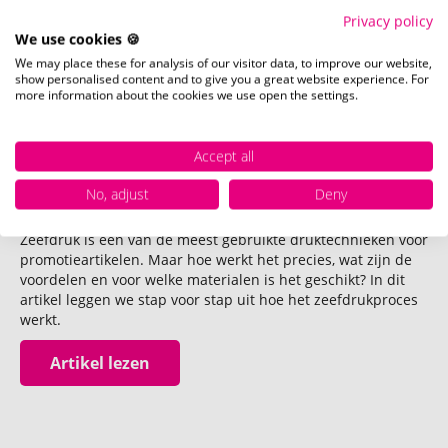
promotieartikelen en hoe zet je ze strategisch in? Wij leggen
Privacy policy
het uit!
We use cookies 🍪
We may place these for analysis of our visitor data, to improve our website,
Artikel lezen
show personalised content and to give you a great website experience. For
more information about the cookies we use open the settings.
Accept all
Wat is zeefdruk? Het zeefdrukproces
No, adjust
Deny
eenvoudig uitgelegd
Zeefdruk is een van de meest gebruikte druktechnieken voor
promotieartikelen. Maar hoe werkt het precies, wat zijn de
voordelen en voor welke materialen is het geschikt? In dit
artikel leggen we stap voor stap uit hoe het zeefdrukproces
werkt.
Artikel lezen