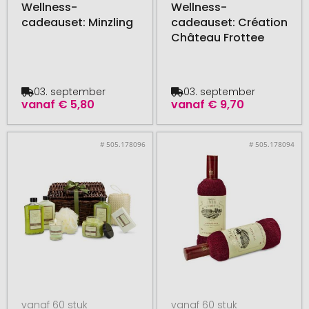
Wellness-
Wellness-
cadeauset: Minzling
cadeauset: Création
Château Frottee
03. september
03. september
vanaf
€ 5,80
vanaf
€ 9,70
# 505.178096
# 505.178094
vanaf 60 stuk
vanaf 60 stuk