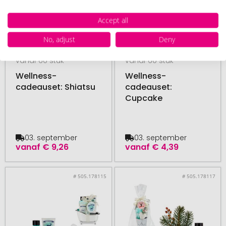
Accept all
No, adjust
Deny
vanaf 60 stuk
vanaf 60 stuk
Wellness-
Wellness-
cadeauset: Shiatsu
cadeauset:
Cupcake
03. september
03. september
vanaf
€ 9,26
vanaf
€ 4,39
# 505.178115
# 505.178117