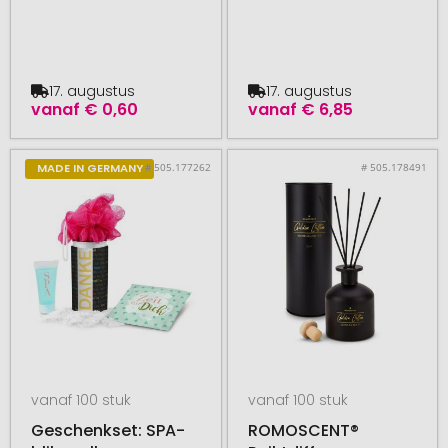
17. augustus
17. augustus
vanaf
€ 0,60
vanaf
€ 6,85
# 505.177262
# 505.178491
MADE IN GERMANY
vanaf 100 stuk
vanaf 100 stuk
Geschenkset: SPA-
ROMOSCENT®