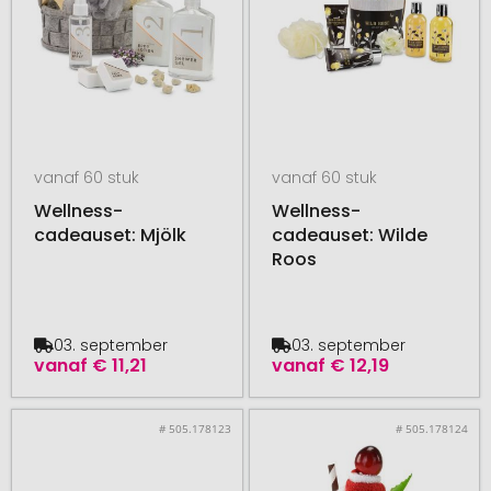
vanaf 60 stuk
vanaf 60 stuk
Wellness-
Wellness-
cadeauset: Mjölk
cadeauset: Wilde
Roos
03. september
03. september
vanaf
€ 11,21
vanaf
€ 12,19
# 505.178123
# 505.178124