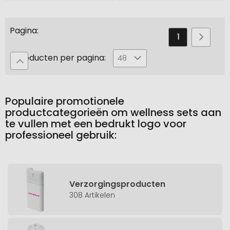
Pagina
U
Pagina
Pagin
Volge
1
2
leest
Producten per pagina:
48
momenteel
pagina
Populaire promotionele
productcategorieën om wellness sets aan
te vullen met een bedrukt logo voor
professioneel gebruik:
Verzorgingsproducten
308 Artikelen