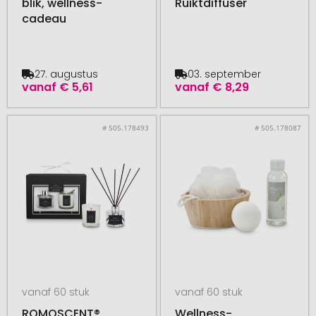
blik, wellness-
Ruiktdiffuser
cadeau
27. augustus
03. september
vanaf
€ 5,61
vanaf
€ 8,29
# 505.178493
# 505.178087
vanaf 60 stuk
vanaf 60 stuk
ROMOSCENT®
Wellness-