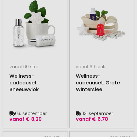
vanaf 60 stuk
vanaf 60 stuk
Wellness-
Wellness-
cadeauset:
cadeauset: Grote
Sneeuwvlok
Winterslee
03. september
03. september
vanaf
€ 8,29
vanaf
€ 6,78
# 505.178135
# 505.178414