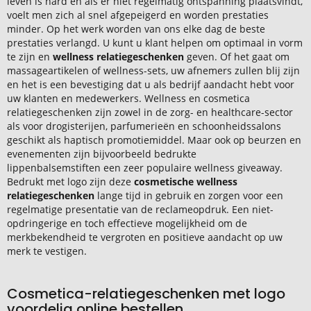
leven is hard en als er niet regelmatig ontspanning plaatsvindt,
voelt men zich al snel afgepeigerd en worden prestaties
minder. Op het werk worden van ons elke dag de beste
prestaties verlangd. U kunt u klant helpen om optimaal in vorm
te zijn en
wellness relatiegeschenken
geven. Of het gaat om
massageartikelen of wellness-sets, uw afnemers zullen blij zijn
en het is een bevestiging dat u als bedrijf aandacht hebt voor
uw klanten en medewerkers. Wellness en cosmetica
relatiegeschenken zijn zowel in de zorg- en healthcare-sector
als voor drogisterijen, parfumerieën en schoonheidssalons
geschikt als haptisch promotiemiddel. Maar ook op beurzen en
evenementen zijn bijvoorbeeld bedrukte
lippenbalsemstiften een zeer populaire wellness giveaway.
Bedrukt met logo zijn deze
cosmetische wellness
relatiegeschenken
lange tijd in gebruik en zorgen voor een
regelmatige presentatie van de reclameopdruk. Een niet-
opdringerige en toch effectieve mogelijkheid om de
merkbekendheid te vergroten en positieve aandacht op uw
merk te vestigen.
Cosmetica-relatiegeschenken met logo
voordelig online bestellen