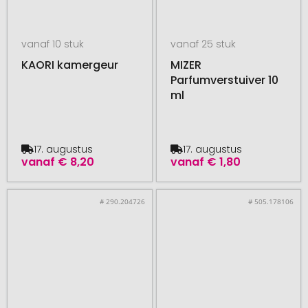
vanaf 10 stuk
vanaf 25 stuk
KAORI kamergeur
MIZER
Parfumverstuiver 10
ml
17. augustus
17. augustus
vanaf
€ 8,20
vanaf
€ 1,80
# 290.204726
# 505.178106