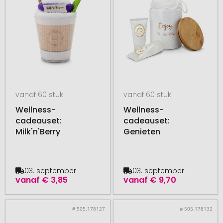
vanaf 60 stuk
vanaf 60 stuk
Wellness-
Wellness-
cadeauset:
cadeauset:
Milk'n'Berry
Genieten
03. september
03. september
vanaf
€ 3,85
vanaf
€ 9,70
# 505.178127
# 505.178132