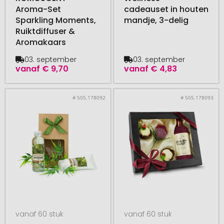
Aroma-Set
cadeauset in houten
Sparkling Moments,
mandje, 3-delig
Ruiktdiffuser &
Aromakaars
03. september
03. september
vanaf
€ 9,70
vanaf
€ 4,83
# 505.178092
# 505.178093
vanaf 60 stuk
vanaf 60 stuk