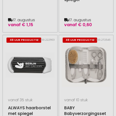
17. augustus
17. augustus
vanaf
€ 1,15
vanaf
€ 0,60
# 350.222903
# 350.272545
48 UUR PRODUCTIE
48 UUR PRODUCTIE
vanaf 35 stuk
vanaf 10 stuk
ALWAYS haarborstel
BABY
met spiegel
Babyverzorgingsset