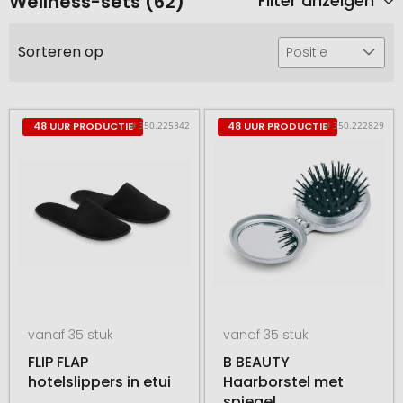
Wellness-sets (62)
Filter anzeigen
Sorteren op
Positie
# 350.225342
# 350.222829
48 UUR PRODUCTIE
48 UUR PRODUCTIE
vanaf 35 stuk
vanaf 35 stuk
FLIP FLAP
B BEAUTY
hotelslippers in etui
Haarborstel met
spiegel