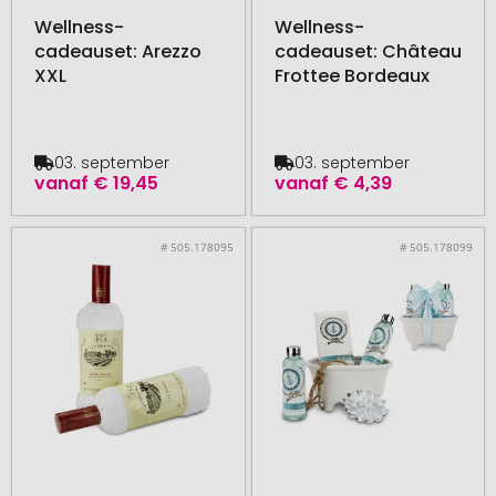
Wellness-
Wellness-
cadeauset: Arezzo
cadeauset: Château
XXL
Frottee Bordeaux
03. september
03. september
vanaf
€ 19,45
vanaf
€ 4,39
# 505.178095
# 505.178099