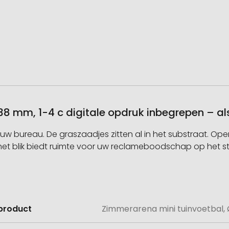
38 mm, 1-4 c digitale opdruk inbegrepen – a
p uw bureau. De graszaadjes zitten al in het substraat. O
et blik biedt ruimte voor uw reclameboodschap op het s
product
Zimmerarena mini tuinvoetbal, 
e