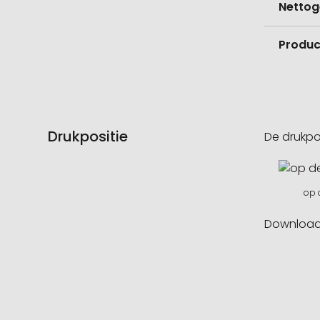
Nettog
Product
Drukpositie
De drukpo
op 
Downloa