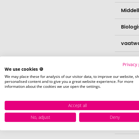
Middell
Biolog
vaatw
Verfijn
Privacy 
We use cookies 🍪
Levert
We may place these for analysis of our visitor data, to improve our website, s
personalised content and to give you a great website experience. For more
information about the cookies we use open the settings.
Levert
Accept all
Hoevee
No, adjust
Deny
Voorr