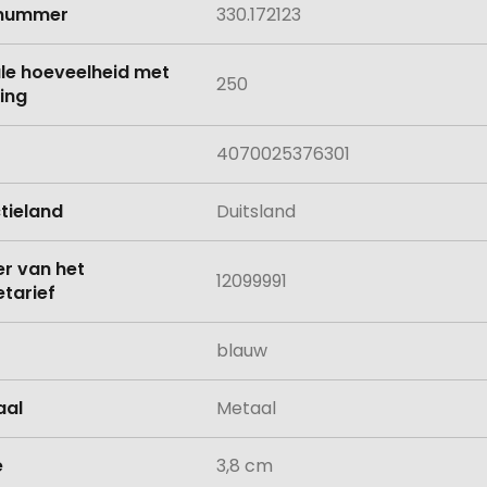
lnummer
330.172123
le hoeveelheid met
250
ing
4070025376301
tieland
Duitsland
 van het
12099991
tarief
blauw
aal
Metaal
e
3,8 cm