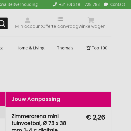
kwaliteitverhouding
+31 (0) 318 – 728 788
Contact
Mijn account
Offerte aanvraag
Winkelwagen
ca
Home & Living
Thema's
🏆 Top 100
Jouw Aanpassing
Zimmerarena mini
€ 2,26
tuinvoetbal, Ø 73 x 38
mm, 1-4 c digitale