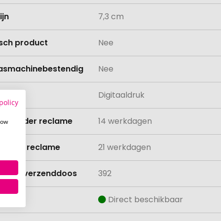
ijn
7,3 cm
isch product
Nee
asmachinebestendig
Nee
ing
Digitaaldruk
policy
ijd zonder reclame
14 werkdagen
how
ijd met reclame
21 werkdagen
lheid verzenddoos
392
aad
Direct beschikbaar