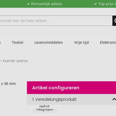
✔ Persoonlijk advies
✔ Top prijs-
n
Textiel
Levensmiddelen
Vrije tijd
Elektroni
Kamer arena
Artikel configureren
Zimmerarena 
mini 
tuinvoetbal, Ø 
1.
Veredelungsprodukt
73 x 38 mm, 1-
4 c digitale 
opdruk 
inbegrepen