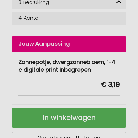
3.
Bedrukking
4.
Aantal
Jouw Aanpassing
Zonnepotje, dwergzonnebloem, 1-4
c digitale print inbegrepen
€ 3,19
Zonnepot
Op
In winkelwagen
voorraad
Vraag hier uw offerte aan