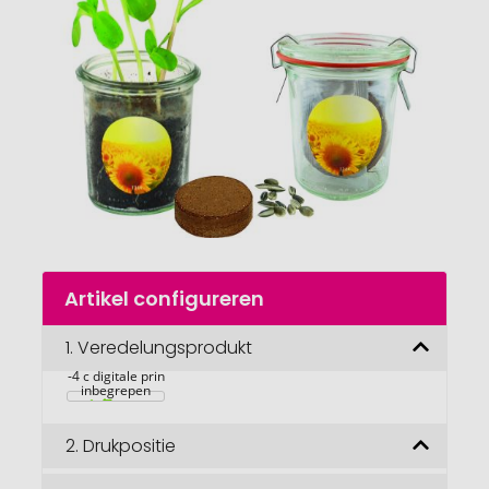
de
afbeeldingengalerij
gaan
Naar
Artikel configureren
het
begin
van
1.
Veredelungsprodukt
Zonnepotje, 
dwergzonnebloem, 
de
1-4 c digitale print 
afbeeldingengalerij
inbegrepen
2.
Drukpositie