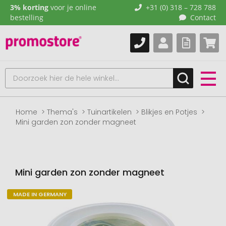
3% korting
voor je online
+31 (0) 318 – 728 788
bestelling
Contact
Home
Thema's
Tuinartikelen
Blikjes en Potjes
Mini garden zon zonder magneet
Mini garden zon zonder magneet
MADE IN GERMANY
Naar
het
einde