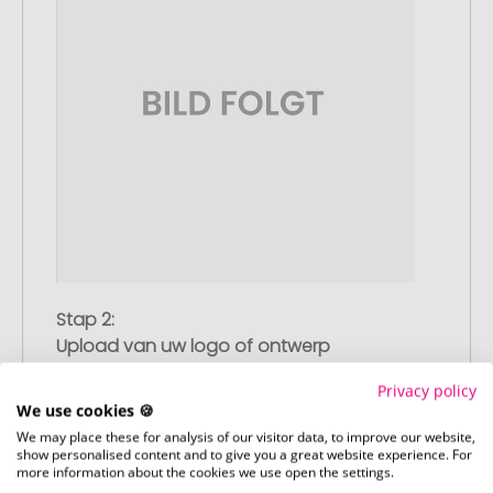
Stap 2:
Upload van uw logo of ontwerp
Upload uw logo of ontwerp op onze
Privacy policy
afrekenpagina (checkout) en rond uw
We use cookies 🍪
bestelling af. Mocht u op dit moment
We may place these for analysis of our visitor data, to improve our website,
geen geschikt bestand beschikbaar
show personalised content and to give you a great website experience. For
more information about the cookies we use open the settings.
hebben, dan kunt u dit later aanleveren.