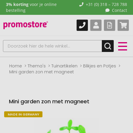
3% korting
voor je online
+31 (0) 318 – 728 788
bestelling
Contact
Home
Thema's
Tuinartikelen
Blikjes en Potjes
Mini garden zon met magneet
Mini garden zon met magneet
MADE IN GERMANY
Naar
het
einde