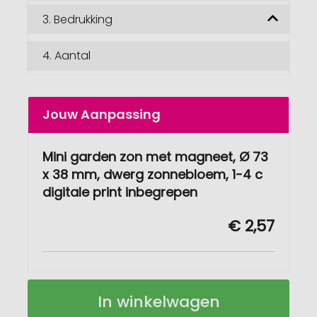
3.
Bedrukking
4.
Aantal
Jouw Aanpassing
Mini garden zon met magneet, Ø 73
x 38 mm, dwerg zonnebloem, 1-4 c
digitale print inbegrepen
€ 2,57
Mini
Op
In winkelwagen
garden
voorraad
zon