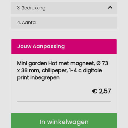
3.
Bedrukking
4.
Aantal
Jouw Aanpassing
Mini garden Hot met magneet, Ø 73
x 38 mm, chilipeper, 1-4 c digitale
print inbegrepen
€ 2,57
Mini
Op
In winkelwagen
garden
voorraad
Hot