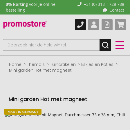
3% korting
voor je online
+31 (0) 318 – 728 788
bestelling
Contact
Home
Thema's
Tuinartikelen
Blikjes en Potjes
Mini garden Hot met magneet
Mini garden Hot met magneet
MADE IN GERMANY
Naar
het
einde