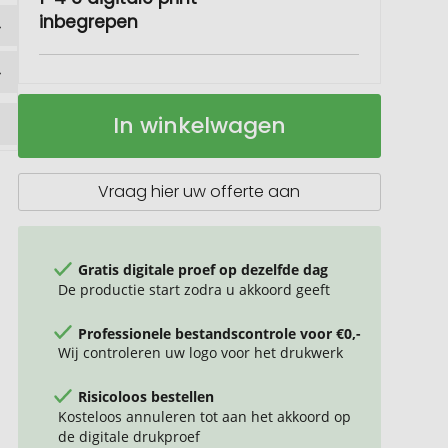
inbegrepen
Plant
Op
In winkelwagen
je
voorraad
boom
klein
natuurzakje
Vraag hier uw offerte aan
Gratis digitale proef op dezelfde dag
De productie start zodra u akkoord geeft
Professionele bestandscontrole voor €0,-
Wij controleren uw logo voor het drukwerk
Risicoloos bestellen
Kosteloos annuleren tot aan het akkoord op
de digitale drukproef