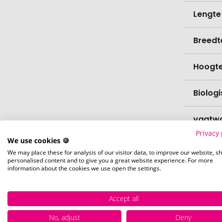
Lengte
Breedt
Hoogt
Biolog
vaatw
Privacy 
We use cookies 🍪
Verfijn
We may place these for analysis of our visitor data, to improve our website, s
personalised content and to give you a great website experience. For more
information about the cookies we use open the settings.
Levert
Levert
Accept all
No, adjust
Deny