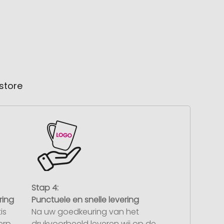
store
Stap 4:
ring
Punctuele en snelle levering
is
Na uw goedkeuring van het
rp.
drukvoorbeeld leveren wij op de