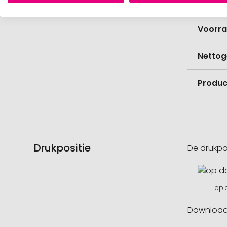
Hoevee
Voorr
Nettog
Product
Drukpositie
De drukpo
op 
Downloa