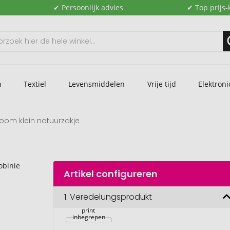
✔ Persoonlijk advies
✔ Top prijs-
n
Textiel
Levensmiddelen
Vrije tijd
Elektroni
boom klein natuurzakje
Artikel configureren
Plant je boom 
klein natuurlijk 
1.
Veredelungsprodukt
zakje, robinia, 
1-4 c digitale 
print 
inbegrepen