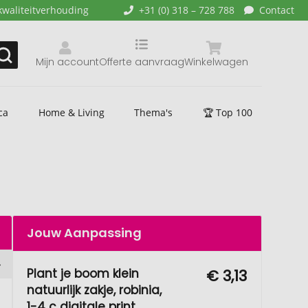
kwaliteitverhouding
+31 (0) 318 – 728 788
Contact
Mijn account
Offerte aanvraag
Winkelwagen
ca
Home & Living
Thema's
🏆 Top 100
Jouw Aanpassing
Plant je boom klein
€ 3,13
natuurlijk zakje, robinia,
1-4 c digitale print