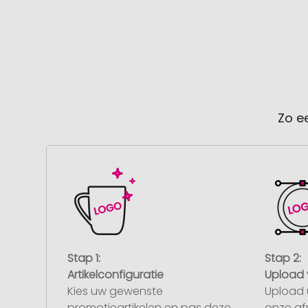
Zo e
Stap 1:
Stap 2:
Artikelconfiguratie
Upload 
Kies uw gewenste
Upload 
promotieartikelen en pas deze
onze af