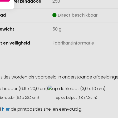
lheid verzenddoos
250
aad
Direct beschikbaar
ewicht
50 g
 en veiligheid
Fabrikantinformatie
sities worden als voorbeeld in onderstaande afbeeldin
de header (6,5 x 20,0 cm)
op de kleipot (3,0 x 1,0 cm)
d
hier
de printposities snel en eenvoudig.