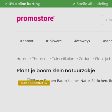
✔
3% online korting
✔ Snelle afhandeling
Kantoor
Drinkware
Giveaways
Tasse
Home
Thema's
Tuinartikelen
Zaden
Plant je 
Plant je boom klein natuurzakje
Naar
Naar
MADE IN GERMANY
het
het
einde
begin
van
van
de
de
afbeeldingengalerij
afbeeldingengalerij
gaan