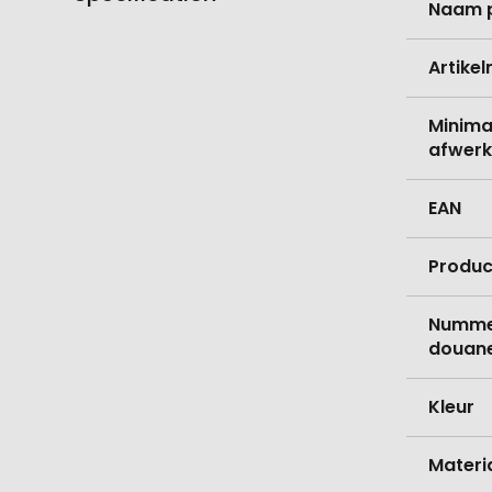
Naam 
informati
Artike
Minima
afwerk
EAN
Produc
Nummer
douane
Kleur
Materi