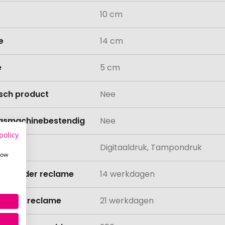
10 cm
e
14 cm
e
5 cm
isch product
Nee
asmachinebestendig
Nee
policy
ing
Digitaaldruk, Tampondruk
how
ijd zonder reclame
14 werkdagen
ijd met reclame
21 werkdagen