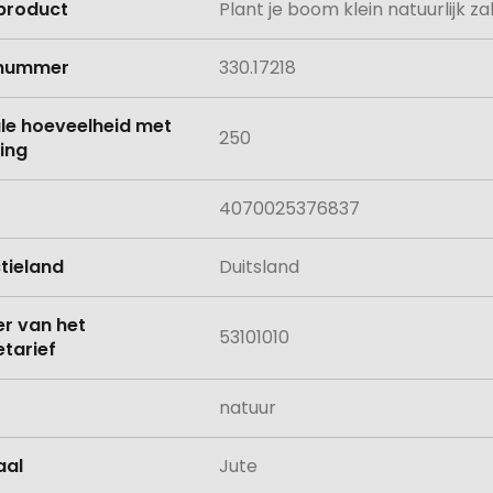
product
Plant je boom klein natuurlijk za
e
lnummer
330.17218
le hoeveelheid met
250
ing
4070025376837
tieland
Duitsland
 van het
53101010
tarief
natuur
aal
Jute