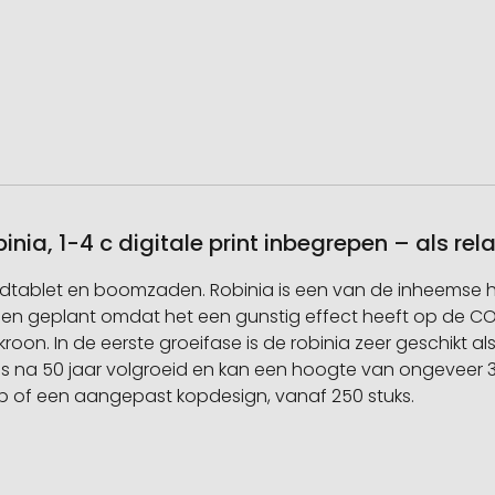
obinia, 1-4 c digitale print inbegrepen – als 
rondtablet en boomzaden. Robinia is een van de inheemse 
n geplant omdat het een gunstig effect heeft op de CO2
n. In de eerste groeifase is de robinia zeer geschikt als 
 is na 50 jaar volgroeid en kan een hoogte van ongeveer 30
p of een aangepast kopdesign, vanaf 250 stuks.