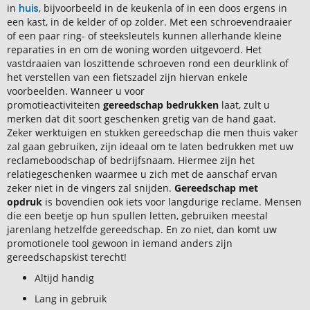
in
huis
, bijvoorbeeld in de keukenla of in een doos ergens in
een kast, in de kelder of op zolder. Met een schroevendraaier
of een paar ring- of steeksleutels kunnen allerhande kleine
reparaties in en om de woning worden uitgevoerd. Het
vastdraaien van loszittende schroeven rond een deurklink of
het verstellen van een fietszadel zijn hiervan enkele
voorbeelden. Wanneer u voor
promotieactiviteiten
gereedschap bedrukken
laat, zult u
merken dat dit soort geschenken gretig van de hand gaat.
Zeker werktuigen en stukken gereedschap die men thuis vaker
zal gaan gebruiken, zijn ideaal om te laten bedrukken met uw
reclameboodschap of bedrijfsnaam. Hiermee zijn het
relatiegeschenken waarmee u zich met de aanschaf ervan
zeker niet in de vingers zal snijden.
Gereedschap met
opdruk
is bovendien ook iets voor langdurige reclame. Mensen
die een beetje op hun spullen letten, gebruiken meestal
jarenlang hetzelfde gereedschap. En zo niet, dan komt uw
promotionele tool gewoon in iemand anders zijn
gereedschapskist terecht!
Altijd handig
Lang in gebruik