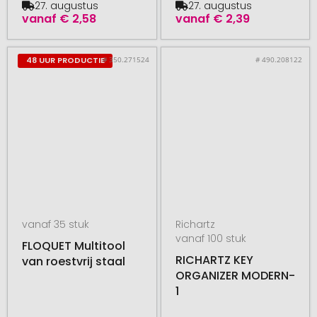
27. augustus
27. augustus
vanaf
€ 2,58
vanaf
€ 2,39
# 350.271524
# 490.208122
48 UUR PRODUCTIE
vanaf 35 stuk
Richartz
vanaf 100 stuk
FLOQUET Multitool
RICHARTZ KEY
van roestvrij staal
ORGANIZER MODERN-
1