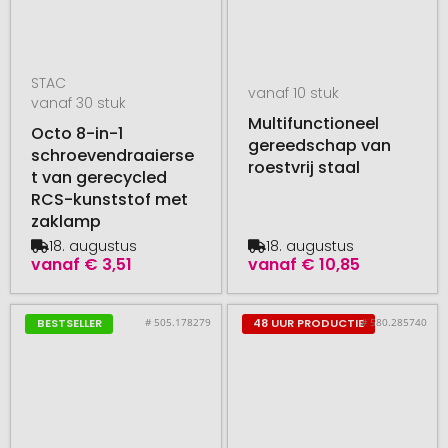
STAC
vanaf 10 stuk
vanaf 30 stuk
Multifunctioneel
Octo 8-in-1
gereedschap van
schroevendraaierse
roestvrij staal
t van gerecycled
RCS-kunststof met
zaklamp
18. augustus
18. augustus
vanaf
€ 3,51
vanaf
€ 10,85
# 505.178279
# 580.285740
BESTSELLER
48 UUR PRODUCTIE