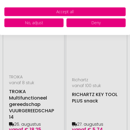
Accept all
# 555.282113
# 490.208133
No, adjust
Deny
TROIKA
Richartz
vanaf 8 stuk
vanaf 100 stuk
TROIKA
RICHARTZ KEY TOOL
Multifunctioneel
PLUS snack
gereedschap
VUURGEREEDSCHAP
14
26. augustus
27. augustus
vanaf
€ 18,25
vanaf
€ 5,74