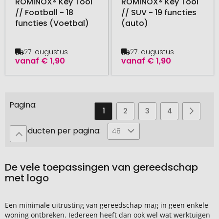
ROMINOX® Key Tool
ROMINOX® Key Tool
// Football - 18
// SUV - 19 functies
functies (Voetbal)
(auto)
27. augustus
27. augustus
vanaf
€ 1,90
vanaf
€ 1,90
Pagina
U
Pagina
Pagina
Pagina
Pagina
Pagin
Volge
1
2
3
4
5
leest
Producten per pagina:
48
momenteel
pagina
De vele toepassingen van gereedschap
met logo
Een minimale uitrusting van gereedschap mag in geen enkele
woning ontbreken. Iedereen heeft dan ook wel wat werktuigen