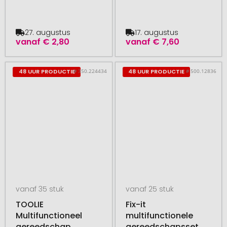
27. augustus
17. augustus
vanaf
€ 2,80
vanaf
€ 7,60
# 350.224434
# 500.12836
48 UUR PRODUCTIE
48 UUR PRODUCTIE
vanaf 35 stuk
vanaf 25 stuk
TOOLIE
Fix-it
Multifunctioneel
multifunctionele
gereedschap
gereedschapsset