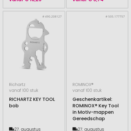
# 490.208127
# 505.177757
Richartz
ROMINOX®
vanaf 100 stuk
vanaf 100 stuk
RICHARTZ KEY TOOL
Geschenkartikel:
bob
ROMINOX® Key Tool
in Motiv-mappen
Gereedschap
27. augustus
27. augustus