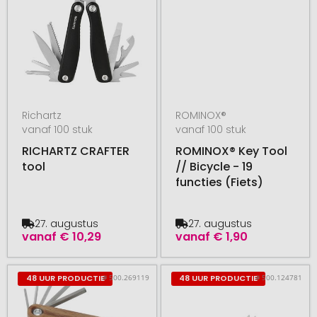
Richartz
ROMINOX®
vanaf 100 stuk
vanaf 100 stuk
RICHARTZ CRAFTER
ROMINOX® Key Tool
tool
// Bicycle - 19
functies (Fiets)
27. augustus
27. augustus
vanaf
€ 10,29
vanaf
€ 1,90
# 500.269119
# 500.124781
48 UUR PRODUCTIE
48 UUR PRODUCTIE