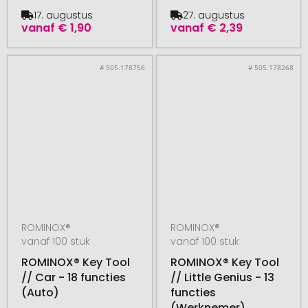
17. augustus
27. augustus
vanaf
€ 1,90
vanaf
€ 2,39
# 505.178756
# 505.178268
ROMINOX®
ROMINOX®
vanaf 100 stuk
vanaf 100 stuk
ROMINOX® Key Tool
ROMINOX® Key Tool
// Car - 18 functies
// Little Genius - 13
(Auto)
functies
(Werknemer)