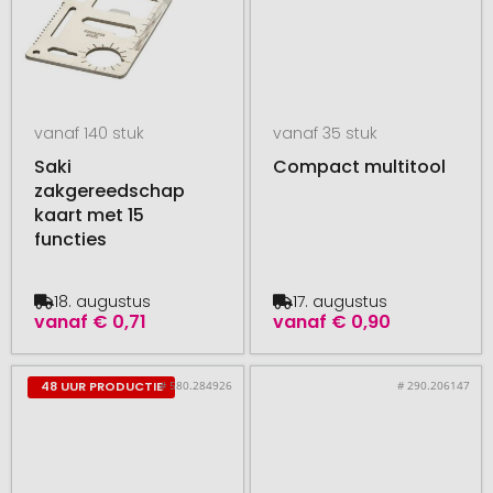
vanaf 140 stuk
vanaf 35 stuk
Saki
Compact multitool
zakgereedschap
kaart met 15
functies
18. augustus
17. augustus
vanaf
€ 0,71
vanaf
€ 0,90
# 580.284926
# 290.206147
48 UUR PRODUCTIE