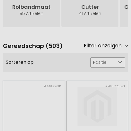
Rolbandmaat
Cutter
Ge
85 Artikelen
41 Artikelen
Gereedschap (503)
Filter anzeigen
Sorteren op
Positie
# 140.22001
# 480.273963