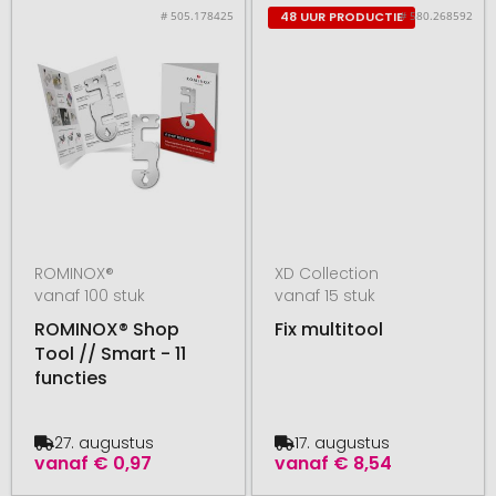
# 505.178425
# 580.268592
48 UUR PRODUCTIE
ROMINOX®
XD Collection
vanaf 100 stuk
vanaf 15 stuk
ROMINOX® Shop
Fix multitool
Tool // Smart - 11
functies
27. augustus
17. augustus
vanaf
€ 0,97
vanaf
€ 8,54