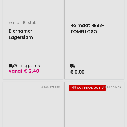
vanaf 40 stuk
Rolmaat RE98-
Bierhamer
TOMELLOSO
Lagerslam
20. augustus
vanaf
€ 2,40
€ 0,00
# 500.275598
# 365.205409
48 UUR PRODUCTIE