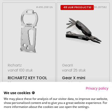
# 490.208126
# 580.287582
48 UUR PRODUCTIE
Richartz
GearX
vanaf 100 stuk
vanaf 25 stuk
RICHARTZ KEY TOOL
Gear X mini
16+
multitool
Privacy policy
We use cookies 🍪
We may place these for analysis of our visitor data, to improve our website,
show personalised content and to give you a great website experience. For
27. augustus
17. augustus
more information about the cookies we use open the settings.
vanaf
€ 2,39
vanaf
€ 7,69