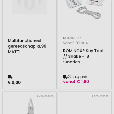
ROMINOX®
Multifunctioneel
vanaf 100 stuk
gereedschap RE98-
ROMINOX® Key Tool
MATTI
// Snake - 18
functies
27. augustus
vanaf
€ 1,90
€ 0,00
# 490.208089
# 505.178273