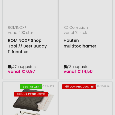
ROMINOX®
XD Collection
vanaf 100 stuk
vanaf 10 stuk
ROMINOX® Shop
Houten
Tool // Best Buddy -
multitoolhamer
11 functies
27. augustus
13. augustus
vanaf
€ 0,97
vanaf
€ 14,50
# 500.124578
# 550.200816
BESTSELLER
48 UUR PRODUCTIE
48 UUR PRODUCTIE