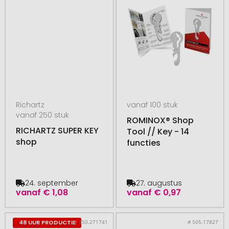
Richartz
vanaf 100 stuk
vanaf 250 stuk
ROMINOX® Shop
RICHARTZ SUPER KEY
Tool // Key - 14
shop
functies
24. september
27. augustus
vanaf
€ 1,08
vanaf
€ 0,97
# 350.271741
# 505.17827
48 UUR PRODUCTIE