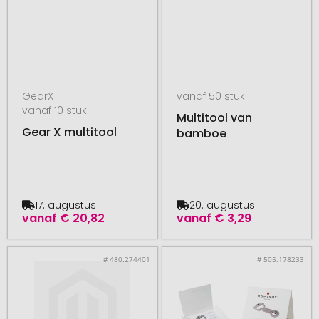
GearX
vanaf 50 stuk
vanaf 10 stuk
Multitool van
Gear X multitool
bamboe
17. augustus
20. augustus
vanaf
€ 20,82
vanaf
€ 3,29
# 480.274401
# 505.178233