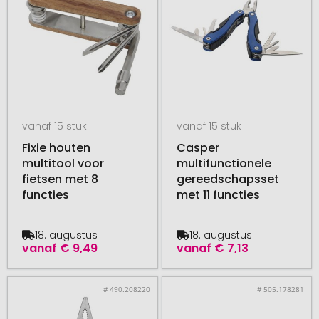
vanaf 15 stuk
vanaf 15 stuk
Fixie houten
Casper
multitool voor
multifunctionele
fietsen met 8
gereedschapsset
functies
met 11 functies
18. augustus
18. augustus
vanaf
€ 9,49
vanaf
€ 7,13
# 490.208220
# 505.178281