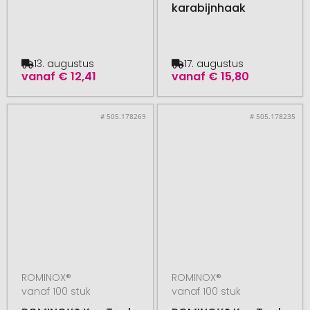
karabijnhaak
13. augustus
17. augustus
vanaf
€ 12,41
vanaf
€ 15,80
# 505.178269
# 505.178235
ROMINOX®
ROMINOX®
vanaf 100 stuk
vanaf 100 stuk