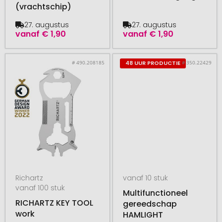
(vrachtschip)
27. augustus
27. augustus
vanaf
€ 1,90
vanaf
€ 1,90
# 490.208185
# 350.22429
48 UUR PRODUCTIE
Richartz
vanaf 10 stuk
vanaf 100 stuk
Multifunctioneel
RICHARTZ KEY TOOL
gereedschap
work
HAMLIGHT