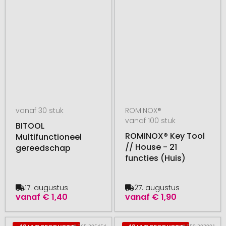
vanaf 30 stuk
ROMINOX®
vanaf 100 stuk
BITOOL
ROMINOX® Key Tool
Multifunctioneel
// House - 21
gereedschap
functies (Huis)
17. augustus
27. augustus
vanaf
€ 1,40
vanaf
€ 1,90
# 365.205454
# 550.203901