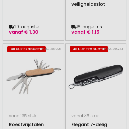
veiligheidsslot
20. augustus
18. augustus
vanaf
€ 1,30
vanaf
€ 1,15
# 365.205968
# 365.205733
48 UUR PRODUCTIE
48 UUR PRODUCTIE
vanaf 35 stuk
vanaf 35 stuk
Roestvrijstalen
Elegant 7-delig