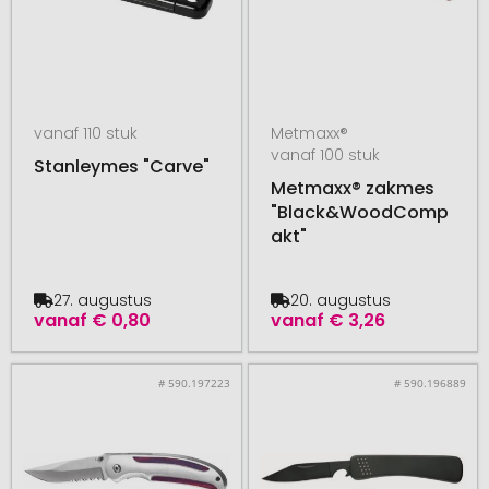
vanaf 110 stuk
Metmaxx®
vanaf 100 stuk
Stanleymes "Carve"
Metmaxx® zakmes
"Black&WoodComp
akt"
27. augustus
20. augustus
vanaf
€ 0,80
vanaf
€ 3,26
# 590.197223
# 590.196889