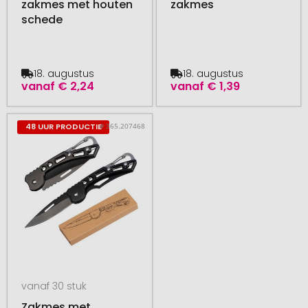
zakmes met houten
zakmes
schede
18. augustus
18. augustus
vanaf
€ 2,24
vanaf
€ 1,39
# 365.207468
48 UUR PRODUCTIE
vanaf 30 stuk
Zakmes met