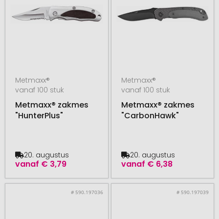
Metmaxx®
Metmaxx®
vanaf 100 stuk
vanaf 100 stuk
Metmaxx® zakmes
Metmaxx® zakmes
"HunterPlus"
"CarbonHawk"
20. augustus
20. augustus
vanaf
€ 3,79
vanaf
€ 6,38
# 590.197036
# 590.197039