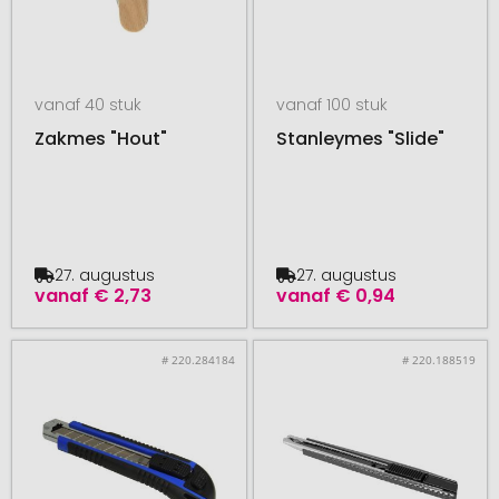
vanaf 40 stuk
vanaf 100 stuk
Zakmes "Hout"
Stanleymes "Slide"
27. augustus
27. augustus
vanaf
€ 2,73
vanaf
€ 0,94
# 220.284184
# 220.188519