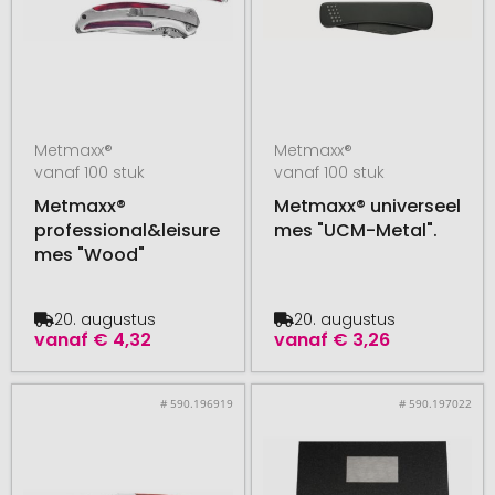
Metmaxx®
Metmaxx®
vanaf 100 stuk
vanaf 100 stuk
Metmaxx®
Metmaxx® universeel
professional&leisure
mes "UCM-Metal".
mes "Wood"
20. augustus
20. augustus
vanaf
€ 4,32
vanaf
€ 3,26
# 590.196919
# 590.197022