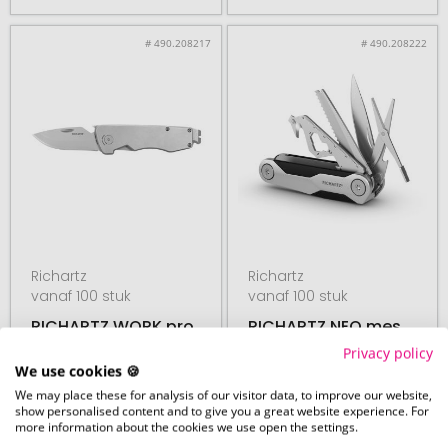
# 490.208217
# 490.208222
Richartz
Richartz
vanaf 100 stuk
vanaf 100 stuk
RICHARTZ WORK pro
RICHARTZ NEO mes
11+
10+
Privacy policy
We use cookies 🍪
We may place these for analysis of our visitor data, to improve our website,
show personalised content and to give you a great website experience. For
more information about the cookies we use open the settings.
27. augustus
27. augustus
vanaf
€ 10,46
vanaf
€ 8,57