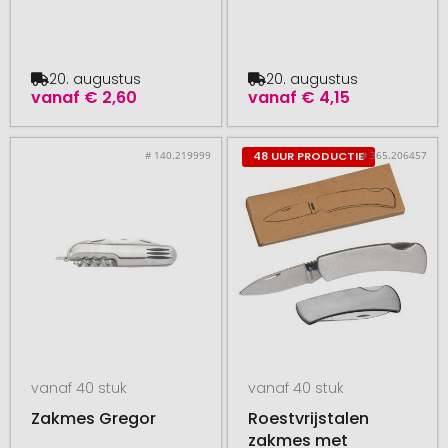
20. augustus
20. augustus
vanaf
€ 2,60
vanaf
€ 4,15
# 140.219999
# 365.206457
48 UUR PRODUCTIE
vanaf 40 stuk
vanaf 40 stuk
Zakmes Gregor
Roestvrijstalen
zakmes met