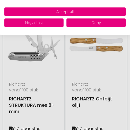
Accept all
# 490.208223
# 490.208252
No, adjust
Deny
Richartz
Richartz
vanaf 100 stuk
vanaf 100 stuk
RICHARTZ
RICHARTZ Ontbijt
STRUKTURA mes 8+
olijf
mini
27. augustus
27. augustus