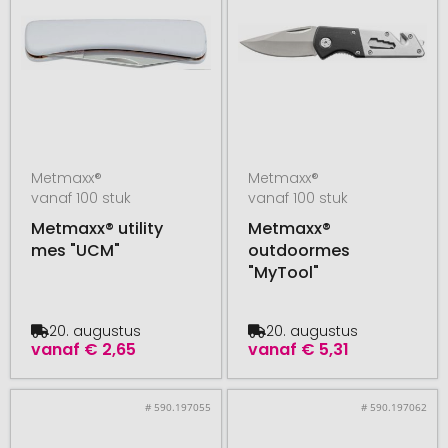
Metmaxx®
Metmaxx®
vanaf 100 stuk
vanaf 100 stuk
Metmaxx® utility
Metmaxx®
mes "UCM"
outdoormes
"MyTool"
20. augustus
20. augustus
vanaf
€ 2,65
vanaf
€ 5,31
# 590.197055
# 590.197062