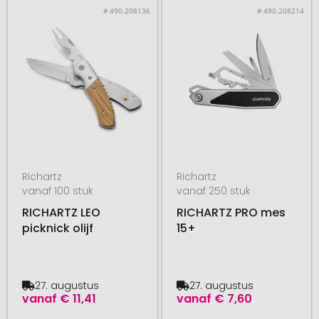
# 490.208136
# 490.208214
Richartz
Richartz
vanaf 100 stuk
vanaf 250 stuk
RICHARTZ LEO
RICHARTZ PRO mes
picknick olijf
15+
27. augustus
27. augustus
vanaf
€ 11,41
vanaf
€ 7,60