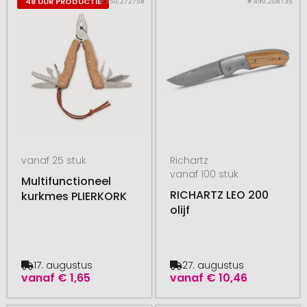
# 350.272758
# 490.208135
48 UUR PRODUCTIE
vanaf 25 stuk
Richartz
vanaf 100 stuk
Multifunctioneel
RICHARTZ LEO 200
kurkmes PLIERKORK
olijf
17. augustus
27. augustus
vanaf
€ 1,65
vanaf
€ 10,46