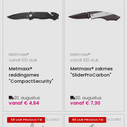
Metmaxx®
Metmaxx®
vanaf 100 stuk
vanaf 100 stuk
Metmaxx®
Metmaxx® zakmes
reddingsmes
"SliderProCarbon"
"CompactSecurity"
20. augustus
20. augustus
vanaf
€ 4,64
vanaf
€ 7,30
# 350.225622
# 350.222802
48 UUR PRODUCTIE
48 UUR PRODUCTIE