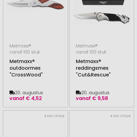
Metmaxx®
Metmaxx®
vanaf 100 stuk
vanaf 100 stuk
Metmaxx®
Metmaxx®
outdoormes
reddingsmes
"CrossWood"
"Cut&Rescue"
20. augustus
20. augustus
vanaf
€ 4,52
vanaf
€ 9,58
# 590.197026
# 590.197028