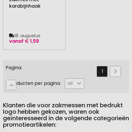
karabijnhaak
18. augustus
vanaf
€ 1,59
Pagina
U
Pagina
Pagin
Volge
1
2
leest
Producten per pagina:
48
momenteel
pagina
Klanten die voor zakmessen met bedrukt
logo hebben gekozen, waren ook
geïnteresseerd in de volgende categorieën
promotieartikelen: