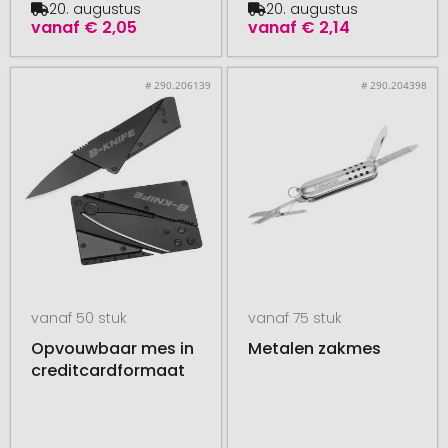
20. augustus
20. augustus
vanaf
€ 2,05
vanaf
€ 2,14
# 290.206139
# 290.204398
vanaf 50 stuk
vanaf 75 stuk
Opvouwbaar mes in
Metalen zakmes
creditcardformaat