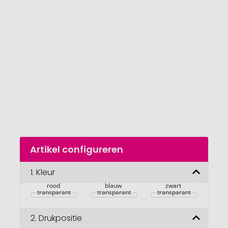
van
de
afbeeldingengalerij
gaan
Naar
Artikel configureren
het
begin
van
1.
Kleur
de
rood 
blauw 
zwart 
afbeeldingengalerij
transparant
transparant
transparant
2.
Drukpositie