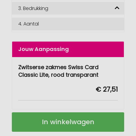
3.
Bedrukking
4.
Aantal
Jouw Aanpassing
Zwitserse zakmes Swiss Card
Classic Lite, rood transparant
€ 27,51
Zwitserse
Op
In winkelwagen
zakmes
voorraad
Swiss
Card