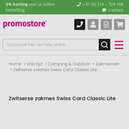
3% korting
voor je online
+31 (0) 318 – 728 788
bestelling
Contact
Home
Vrije tijd
Camping & Outdoor
Zakmessen
Zwitserse zakmes Swiss Card Classic Lite
Zwitserse zakmes Swiss Card Classic Lite
Naar
het
einde