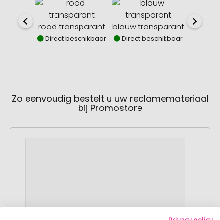
rood transparant
blauw transparant
zwart t
Direct beschikbaar
Direct beschikbaar
Direct
Zo eenvoudig bestelt u uw reclamemateriaal
bij Promostore
Privacy policy