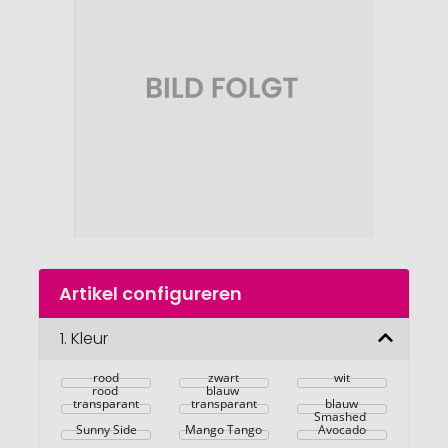
van
de
afbeeldingengalerij
gaan
Naar
Artikel configureren
het
begin
van
1.
Kleur
de
afbeeldingengalerij
rood
zwart
wit
rood 
blauw 
transparant
transparant
blauw
Smashed 
Sunny Side
Mango Tango
Avocado