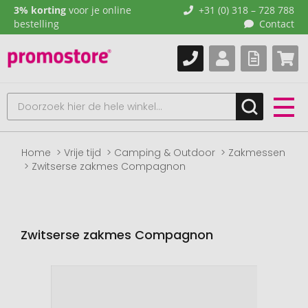
3% korting
voor je online
+31 (0) 318 – 728 788
bestelling
Contact
Home
Vrije tijd
Camping & Outdoor
Zakmessen
Zwitserse zakmes Compagnon
Zwitserse zakmes Compagnon
Naar
het
einde