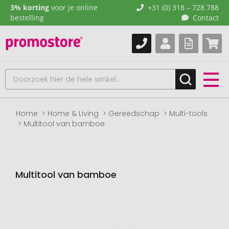
3% korting
voor je online
+31 (0) 318 – 728 788
bestelling
Contact
Home
Home & Living
Gereedschap
Multi-tools
Multitool van bamboe
Multitool van bamboe
Naar
het
einde