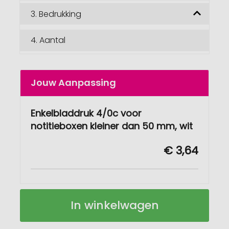
3.
Bedrukking
4.
Aantal
Jouw Aanpassing
Enkelbladdruk 4/0c voor
notitieboxen kleiner dan 50 mm, wit
€ 3,64
Multitool
Op
In winkelwagen
van
voorraad
bamboe