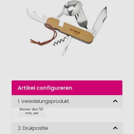
van
de
afbeeldingengalerij
gaan
Naar
Artikel configureren
het
begin
Enkelbladdruk 
van
1.
Veredelungsprodukt
4/0c voor 
notitieboxen 
de
kleiner dan 50 
afbeeldingengalerij
mm, wit
2.
Drukpositie