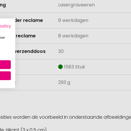
ing
Lasergraveeren
ijd zonder reclame
6 werkdagen
policy
ijd met reclame
8 werkdagen
how
lheid verzenddoos
30
aad
1583 Stuk
ewicht
293 g
sities worden als voorbeeld in onderstaande afbeeldin