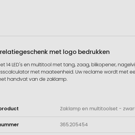
s relatiegeschenk met logo bedrukken
14 LED's en multitool met tang, zaag, blikopener, nagelvij
 visscalculator met maateenheid. Uw reclame wordt met 
 het handvat van de zaklamp.
product
Zaklamp en multitoolset - zwar
e
lnummer
365.205454