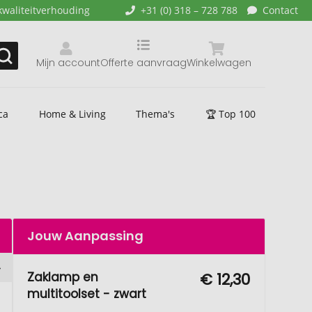
kwaliteitverhouding
+31 (0) 318 – 728 788
Contact
Mijn account
Offerte aanvraag
Winkelwagen
ca
Home & Living
Thema's
🏆 Top 100
Jouw Aanpassing
Zaklamp en
€ 12,30
multitoolset - zwart