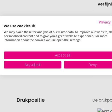
Verfijn
Levert
Privacy 
We use cookies 🍪
Levert
We may place these for analysis of our visitor data, to improve our website, s
personalised content and to give you a great website experience. For more
information about the cookies we use open the settings.
Hoevee
Accept all
Voorr
No, adjust
Deny
Nettog
Drukpositie
De drukpo