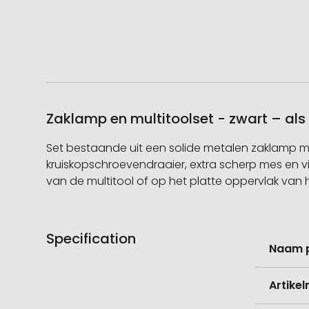
Zaklamp en multitoolset - zwart – al
Set bestaande uit een solide metalen zaklamp met 
kruiskopschroevendraaier, extra scherp mes en
van de multitool of op het platte oppervlak van
Specification
Meer
Naam 
informati
Artike