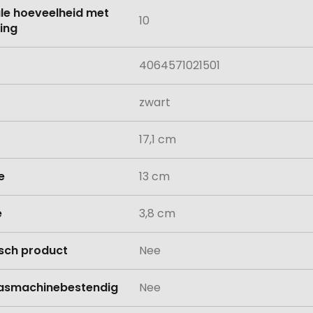
le hoeveelheid met
10
ing
4064571021501
zwart
17,1 cm
e
13 cm
e
3,8 cm
isch product
Nee
asmachinebestendig
Nee