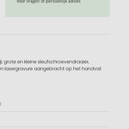
Voor vragen of persoonlijk advies
l, grote en kleine sleufschroevendraaier,
een lasergravure aangebracht op het handvat
t