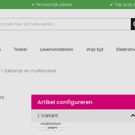
✔ Persoonlijk advies
✔ Top prijs-
n
Textiel
Levensmiddelen
Vrije tijd
Elektroni
Zaklamp en multitoolset
Artikel configureren
1.
Variant
Zaklamp en 
multitoolset - 
zwart