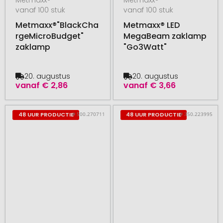
vanaf 100 stuk
vanaf 100 stuk
Metmaxx®"BlackCha
Metmaxx® LED
rgeMicroBudget"
MegaBeam zaklamp
zaklamp
"Go3Watt"
20. augustus
20. augustus
vanaf
€ 2,86
vanaf
€ 3,66
# 500.270711
# 350.223995
48 UUR PRODUCTIE
48 UUR PRODUCTIE