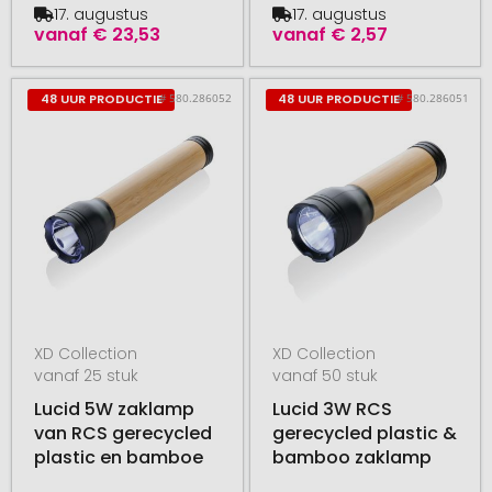
17. augustus
17. augustus
vanaf
€ 23,53
vanaf
€ 2,57
# 580.286052
# 580.286051
48 UUR PRODUCTIE
48 UUR PRODUCTIE
XD Collection
XD Collection
vanaf 25 stuk
vanaf 50 stuk
Lucid 5W zaklamp
Lucid 3W RCS
van RCS gerecycled
gerecycled plastic &
plastic en bamboe
bamboo zaklamp