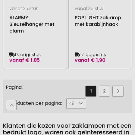
vanaf 25 stuk
vanaf 35 stuk
ALARMY
POP LIGHT zaklamp
Sleutelhanger met
met karabijnhaak
alarm
17. augustus
17. augustus
vanaf
€ 1,85
vanaf
€ 1,90
Pagina
U
Pagina
Pagina
Pagin
Volge
1
2
3
leest
Producten per pagina:
48
momenteel
pagina
Klanten die kozen voor zaklampen met een
bedrukt logo, waren ook geïnteresseerd in