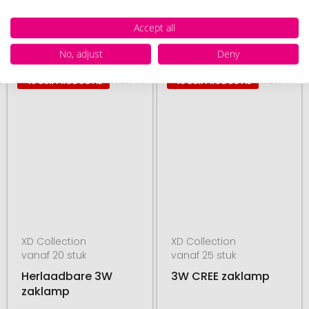
Accept all
17. augustus
17. augustus
vanaf
€ 7,69
vanaf
€ 6,84
No, adjust
Deny
# 580.269479
# 580.269477
48 UUR PRODUCTIE
48 UUR PRODUCTIE
XD Collection
XD Collection
vanaf 20 stuk
vanaf 25 stuk
Herlaadbare 3W
3W CREE zaklamp
zaklamp