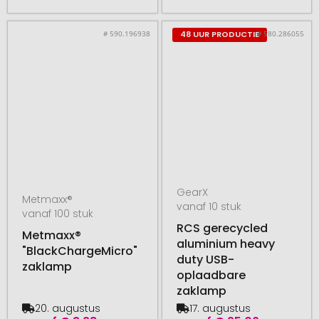
# 590.196938
# 580.286055
48 UUR PRODUCTIE
GearX
Metmaxx®
vanaf 10 stuk
vanaf 100 stuk
RCS gerecycled
Metmaxx®
aluminium heavy
"BlackChargeMicro"
duty USB-
zaklamp
oplaadbare
zaklamp
20. augustus
17. augustus