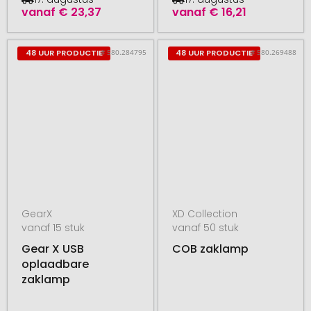
vanaf
€ 23,37
vanaf
€ 16,21
# 580.284795
# 580.269488
48 UUR PRODUCTIE
48 UUR PRODUCTIE
GearX
XD Collection
vanaf 15 stuk
vanaf 50 stuk
Gear X USB
COB zaklamp
oplaadbare
zaklamp