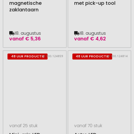
magnetische
met pick-up tool
zaklantaarn
18. augustus
18. augustus
vanaf
€ 5,36
vanaf
€ 4,62
# 500.124859
# 500.124814
48 UUR PRODUCTIE
48 UUR PRODUCTIE
vanaf 25 stuk
vanaf 70 stuk