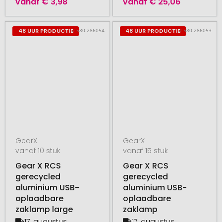
vanaf
€ 3,98
vanaf
€ 25,06
# 580.286054
# 580.286053
48 UUR PRODUCTIE
48 UUR PRODUCTIE
GearX
GearX
vanaf 10 stuk
vanaf 15 stuk
Gear X RCS
Gear X RCS
gerecycled
gerecycled
aluminium USB-
aluminium USB-
oplaadbare
oplaadbare
zaklamp large
zaklamp
17. augustus
17. augustus