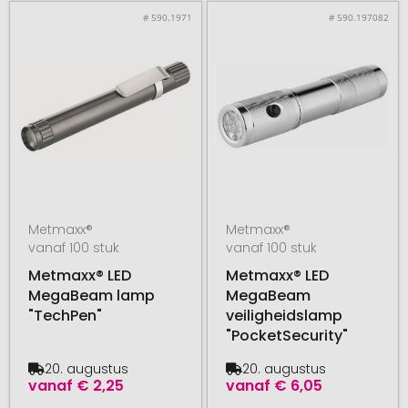
# 590.1971
# 590.197082
Metmaxx®
Metmaxx®
vanaf 100 stuk
vanaf 100 stuk
Metmaxx® LED
Metmaxx® LED
MegaBeam lamp
MegaBeam
"TechPen"
veiligheidslamp
"PocketSecurity"
20. augustus
20. augustus
vanaf
€ 2,25
vanaf
€ 6,05