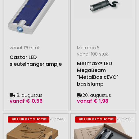
vanaf 170 stuk
Metmaxx®
vanaf 100 stuk
Castor LED
Metmaxx® LED
sleutelhangerlampje
MegaBeam
"MetalBasicEVO"
basislamp
18. augustus
20. augustus
vanaf
€ 0,56
vanaf
€ 1,98
# 170.275418
# 170.212903
48 UUR PRODUCTIE
48 UUR PRODUCTIE