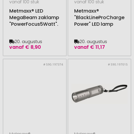
vanaf 100 stuk
vanaf 100 stuk
Metmaxx® LED
Metmaxx®
MegaBeam zaklamp
"BlackLineProCharge
"PowerFocus5Watt".
Power" LED lamp
20. augustus
20. augustus
vanaf
€ 8,90
vanaf
€ 11,17
# 590.197374
# 590.197015
Metmaxx®
Metmaxx®