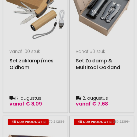
vanaf 100 stuk
vanaf 50 stuk
Set zaklamp/mes
Set Zaklamp &
Oldham
Multitool Oakland
17. augustus
12. augustus
vanaf
€ 8,09
vanaf
€ 7,68
# 170.212899
# 350.223994
48 UUR PRODUCTIE
48 UUR PRODUCTIE