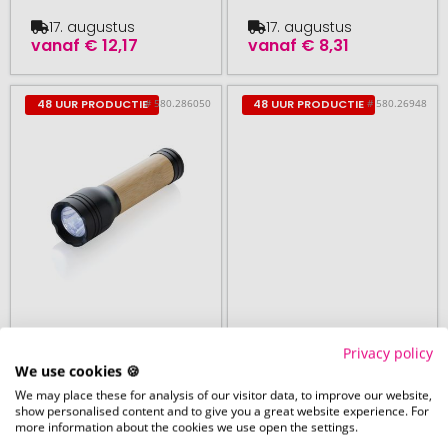
17. augustus
17. augustus
vanaf
€ 12,17
vanaf
€ 8,31
# 580.286050
# 580.26948
48 UUR PRODUCTIE
48 UUR PRODUCTIE
XD Collection
XD Collection
Privacy policy
vanaf 25 stuk
vanaf 25 stuk
We use cookies 🍪
Lucid 1W RCS
Uitschuifbare
We may place these for analysis of our visitor data, to improve our website,
gerecycled plastic &
zaklamp met
show personalised content and to give you a great website experience. For
more information about the cookies we use open the settings.
bamboo zaklamp
magneet