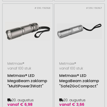
# 590.196968
# 590.196967
Metmaxx®
Metmaxx®
vanaf 100 stuk
vanaf 100 stuk
Metmaxx® LED
Metmaxx® LED
MegaBeam zaklamp
MegaBeam zaklamp
"MultiPower3Watt"
"Safe2GoCompact"
20. augustus
20. augustus
vanaf
€ 6,98
vanaf
€ 3,66