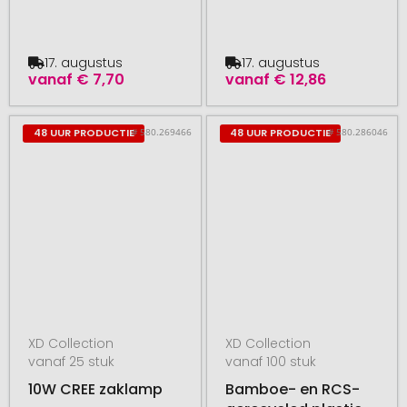
17. augustus
17. augustus
vanaf
€ 7,70
vanaf
€ 12,86
# 580.269466
# 580.286046
48 UUR PRODUCTIE
48 UUR PRODUCTIE
XD Collection
XD Collection
vanaf 25 stuk
vanaf 100 stuk
10W CREE zaklamp
Bamboe- en RCS-