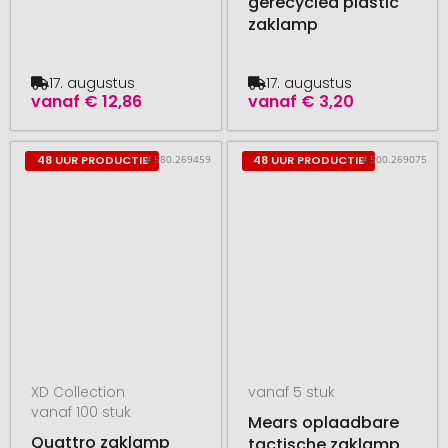
gerecycled plastic
zaklamp
17. augustus
17. augustus
vanaf
€ 12,86
vanaf
€ 3,20
# 580.269459
# 500.269075
48 UUR PRODUCTIE
48 UUR PRODUCTIE
XD Collection
vanaf 5 stuk
vanaf 100 stuk
Mears oplaadbare
Quattro zaklamp
tactische zaklamp