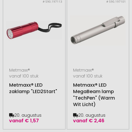
# 590.197113
# 590.197101
Metmaxx®
Metmaxx®
vanaf 100 stuk
vanaf 100 stuk
Metmaxx® LED
Metmaxx® LED
zaklamp "LED2Start"
MegaBeam lamp
"TechPen" (Warm
Wit Licht)
20. augustus
20. augustus
vanaf
€ 1,57
vanaf
€ 2,46