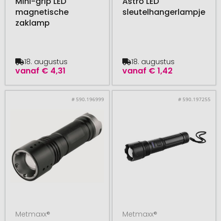
Mini-grip LED
Astro LED
magnetische
sleutelhangerlampje
zaklamp
18. augustus
18. augustus
vanaf
€ 4,31
vanaf
€ 1,42
# 590.196999
# 590.197255
Metmaxx®
Metmaxx®