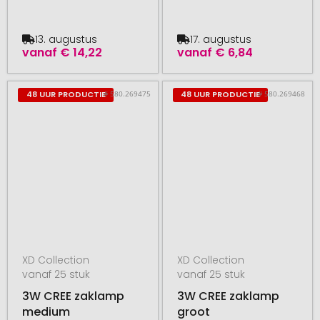
13. augustus
17. augustus
vanaf
€ 14,22
vanaf
€ 6,84
# 580.269475
# 580.269468
48 UUR PRODUCTIE
48 UUR PRODUCTIE
XD Collection
XD Collection
vanaf 25 stuk
vanaf 25 stuk
3W CREE zaklamp
3W CREE zaklamp
medium
groot