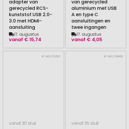
adapter van
van gerecycled
gerecycled RCS-
aluminium met USB
kunststof USB 2.0-
A en type C
3.0 met HDMI-
aansluitingen en
aansluiting
twee ingangen
17. augustus
17. augustus
vanaf
€ 15,74
vanaf
€ 4,05
# 140.215281
# 140.218408
vanaf 30 stuk
vanaf 35 stuk