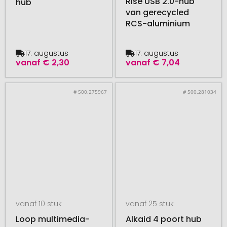
Rise USB 2.0-hub
hub
van gerecycled
RCS-aluminium
17. augustus
17. augustus
vanaf
€ 2,30
vanaf
€ 7,04
# 500.275967
# 500.281034
vanaf 10 stuk
vanaf 25 stuk
Loop multimedia-
Alkaid 4 poort hub