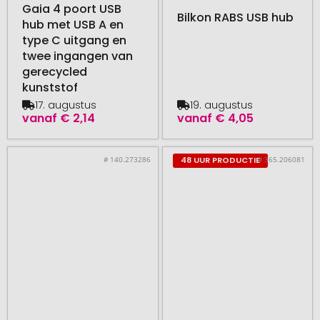
Gaia 4 poort USB
Bilkon RABS USB hub
hub met USB A en
type C uitgang en
twee ingangen van
gerecycled
kunststof
17. augustus
19. augustus
vanaf
€ 2,14
vanaf
€ 4,05
# 140.273286
# 365.206081
48 UUR PRODUCTIE