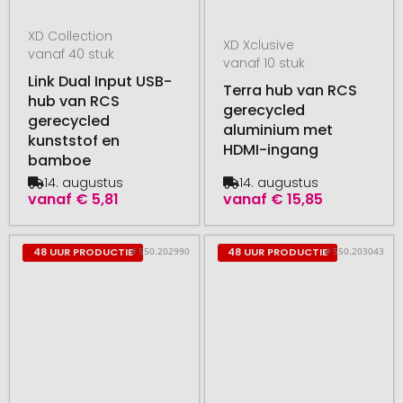
XD Collection
XD Xclusive
vanaf 40 stuk
vanaf 10 stuk
Link Dual Input USB-
Terra hub van RCS
hub van RCS
gerecycled
gerecycled
aluminium met
kunststof en
HDMI-ingang
bamboe
14. augustus
14. augustus
vanaf
€ 5,81
vanaf
€ 15,85
# 550.202990
# 550.203043
48 UUR PRODUCTIE
48 UUR PRODUCTIE