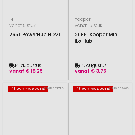
INT
Xoopar
vanaf 5 stuk
vanaf 15 stuk
2651, PowerHub HDMI
2598, Xoopar Mini
iLo Hub
14. augustus
14. augustus
vanaf
€ 18,25
vanaf
€ 3,75
# 365.207750
# 550.204060
48 UUR PRODUCTIE
48 UUR PRODUCTIE