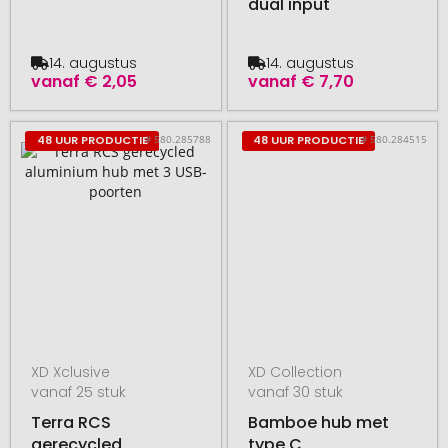
dual input
14. augustus
14. augustus
vanaf
€ 2,05
vanaf
€ 7,70
# 580.285788
# 580.284515
48 UUR PRODUCTIE
48 UUR PRODUCTIE
XD Xclusive
XD Collection
vanaf 25 stuk
vanaf 30 stuk
Terra RCS
Bamboe hub met
gerecycled
type C