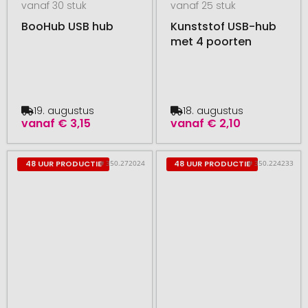
vanaf 30 stuk
vanaf 25 stuk
BooHub USB hub
Kunststof USB-hub
met 4 poorten
19. augustus
18. augustus
vanaf
€ 3,15
vanaf
€ 2,10
# 350.272024
# 350.224233
48 UUR PRODUCTIE
48 UUR PRODUCTIE