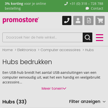
3% korting
voor je online
+31 (0) 318 – 728 788
bestelling
Contact
Home
Elektronica
Computer accessoires
Hubs
Hubs bedrukken
Een USB-hub breidt het aantal USB-aansluitingen van een
computer eenvoudig uit, wat het een handig en veelgebruikt
accessoire...
Meer tonen
Hubs (33)
Filter anzeigen