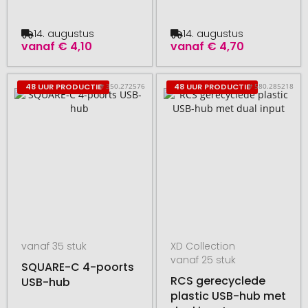
14. augustus
14. augustus
vanaf
€ 4,10
vanaf
€ 4,70
# 350.272576
# 580.285218
48 UUR PRODUCTIE
48 UUR PRODUCTIE
vanaf 35 stuk
XD Collection
vanaf 25 stuk
SQUARE-C 4-poorts
RCS gerecyclede
USB-hub
plastic USB-hub met