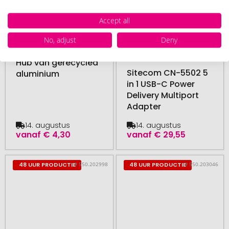
Accept all
No, adjust
Deny
vanaf 15 stuk
Sitecom
vanaf 5 stuk
Hub van gerecycled
Sitecom CN-5502 5
aluminium
in 1 USB-C Power
Delivery Multiport
Adapter
14. augustus
14. augustus
vanaf
€ 4,30
vanaf
€ 29,55
# 550.202998
# 550.203046
48 UUR PRODUCTIE
48 UUR PRODUCTIE