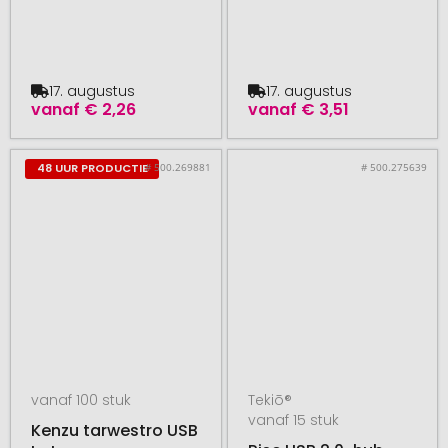
17. augustus
17. augustus
vanaf
€ 2,26
vanaf
€ 3,51
# 500.269881
# 500.275639
48 UUR PRODUCTIE
vanaf 100 stuk
Tekiō®
vanaf 15 stuk
Kenzu tarwestro USB