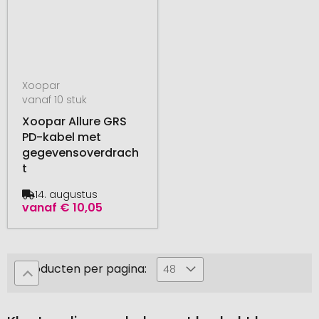
Xoopar
vanaf 10 stuk
Xoopar Allure GRS
PD-kabel met
gegevensoverdrach
t
14. augustus
vanaf
€ 10,05
Producten per pagina:
48