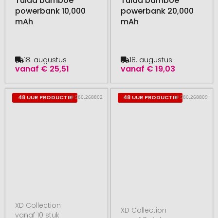
Tulda bamboe
Tulda bamboe
powerbank 10,000
powerbank 20,000
mAh
mAh
18. augustus
18. augustus
vanaf
€ 25,51
vanaf
€ 19,03
# 580.268802
# 580.268809
48 UUR PRODUCTIE
48 UUR PRODUCTIE
XD Collection
XD Collection
vanaf 10 stuk