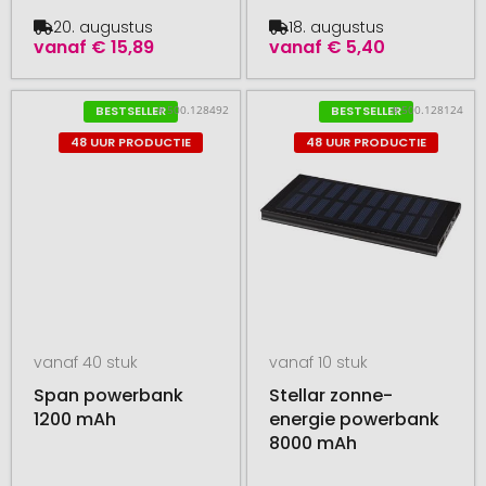
20. augustus
18. augustus
vanaf
€ 15,89
vanaf
€ 5,40
# 500.128492
# 500.128124
BESTSELLER
BESTSELLER
48 UUR PRODUCTIE
48 UUR PRODUCTIE
vanaf 40 stuk
vanaf 10 stuk
Span powerbank
Stellar zonne-
1200 mAh
energie powerbank
8000 mAh