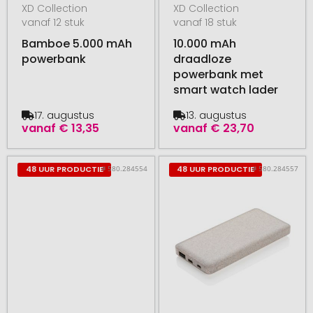
XD Collection
XD Collection
vanaf 12 stuk
vanaf 18 stuk
Bamboe 5.000 mAh
10.000 mAh
powerbank
draadloze
powerbank met
smart watch lader
17. augustus
13. augustus
vanaf
€ 13,35
vanaf
€ 23,70
# 580.284554
# 580.284557
48 UUR PRODUCTIE
48 UUR PRODUCTIE