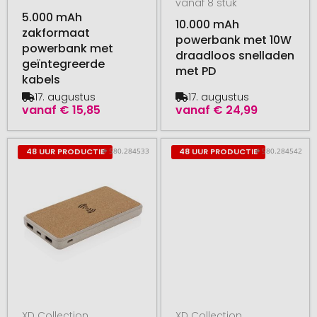
vanaf 8 stuk
5.000 mAh
10.000 mAh
zakformaat
powerbank met 10W
powerbank met
draadloos snelladen
geïntegreerde
met PD
kabels
17. augustus
17. augustus
vanaf
€ 15,85
vanaf
€ 24,99
# 580.284533
# 580.284542
48 UUR PRODUCTIE
48 UUR PRODUCTIE
XD Collection
XD Collection