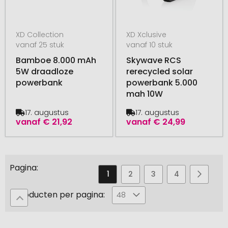
XD Collection
XD Xclusive
vanaf 25 stuk
vanaf 10 stuk
Bamboe 8.000 mAh
Skywave RCS
5W draadloze
rerecycled solar
powerbank
powerbank 5.000
mah 10W
17. augustus
17. augustus
vanaf
€ 21,92
vanaf
€ 24,99
Pagina
U
Pagina
Pagina
Pagina
Pagina
Pagin
Volge
1
2
3
4
5
leest
Producten per pagina:
48
momenteel
pagina