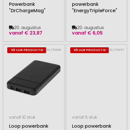
Powerbank
powerbank
"DrChargeMag"
"EnergyTripleForce"
20. augustus
20. augustus
vanaf
€ 23,87
vanaf
€ 6,05
# 500.270696
# 500.270697
48 UUR PRODUCTIE
48 UUR PRODUCTIE
vanaf 10 stuk
vanaf 5 stuk
Loop powerbank
Loop powerbank