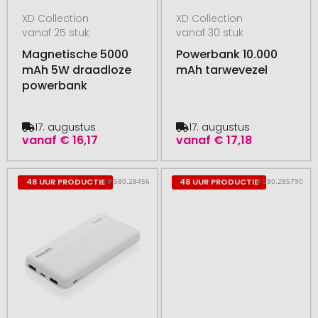
XD Collection
XD Collection
vanaf 25 stuk
vanaf 30 stuk
Magnetische 5000
Powerbank 10.000
mAh 5W draadloze
mAh tarwevezel
powerbank
17. augustus
17. augustus
vanaf
€ 16,17
vanaf
€ 17,18
# 580.28456
# 580.285790
48 UUR PRODUCTIE
48 UUR PRODUCTIE