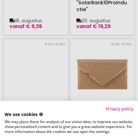
"SolarBank10ProIndu
ctie"
18. augustus
20. augustus
vanaf
€ 9,39
vanaf
€ 19,29
# 590.197363
# 590.197365
Privacy policy
We use cookies 🍪
Metmaxx®
Metmaxx®
vanaf 100 stuk
vanaf 100 stuk
We may place these for analysis of our visitor data, to improve our website,
show personalised content and to give you a great website experience. For
Metmaxx®
Metmaxx®
more information about the cookies we use open the settings.