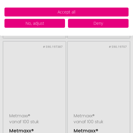
"Dr.ChargeCompact
"MySolarPanel"
Nature" Powerbank
Accept all
No, adjust
Deny
20. augustus
20. augustus
vanaf
€ 9,30
vanaf
€ 13,27
# 590.197387
# 590.19707
Metmaxx®
Metmaxx®
vanaf 100 stuk
vanaf 100 stuk
Metmaxx®
Metmaxx®