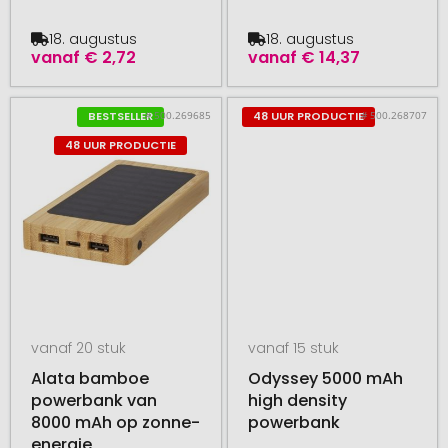
18. augustus
18. augustus
vanaf
€ 2,72
vanaf
€ 14,37
# 500.269685
# 500.268707
BESTSELLER
48 UUR PRODUCTIE
48 UUR PRODUCTIE
vanaf 20 stuk
vanaf 15 stuk
Alata bamboe
Odyssey 5000 mAh
powerbank van
high density
8000 mAh op zonne-
powerbank
energie