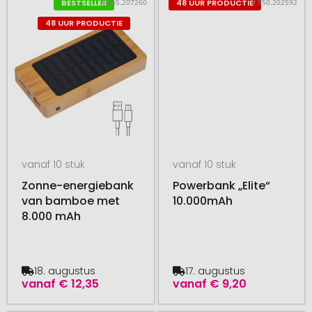
# 365.207260
# 550.202592
BESTSELLER
48 UUR PRODUCTIE
48 UUR PRODUCTIE
vanaf 10 stuk
vanaf 10 stuk
Zonne-energiebank
Powerbank „Elite“
van bamboe met
10.000mAh
8.000 mAh
18. augustus
17. augustus
vanaf
€ 12,35
vanaf
€ 9,20