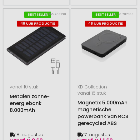
# 365.205198
# 580.287355
BESTSELLER
BESTSELLER
48 UUR PRODUCTIE
48 UUR PRODUCTIE
vanaf 10 stuk
XD Collection
vanaf 15 stuk
Metalen zonne-
Magnetix 5.000mAh
energiebank
magnetische
8.000mAh
powerbank van RCS
gerecycled ABS
18. augustus
17. augustus