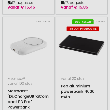
17. augustus
17. augustus
vanaf
€ 15,45
vanaf
€ 15,85
# 590.197361
# 500.128435
BESTSELLER
48 UUR PRODUCTIE
Metmaxx®
vanaf 20 stuk
vanaf 100 stuk
Pep aluminium
Metmaxx®
powerbank 4000
"Dr.ChargeUltraCom
mAh
pact PD Pro"
Powerbank