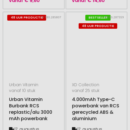
vanaf
€ 9,60
vanaf
€ 14,60
# 580.285807
# 580.287359
48 UUR PRODUCTIE
BESTSELLER
48 UUR PRODUCTIE
Urban Vitamin
XD Collection
vanaf 10 stuk
vanaf 25 stuk
Urban Vitamin
4.000mAh Type-C
Burbank RCS
powerbank van RCS
replastic/alu 3000
gerecycled ABS &
mAh powerbank
aluminium
17. augustus
17. augustus