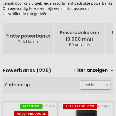
gemak door ons uitgebreide assortiment bedrukte powerbanks.
Om eenvoudig te zoeken, kijk eens links tussen de
verschillende categorieën.
Powerbanks van
P
Platte powerbanks
10.000 mAH
19 Artikelen
59 Artikelen
Powerbanks (225)
Filter anzeigen
Sorteren op
Positie
# 365.205858
# 350.224427
BESTSELLER
48 UUR PRODUCTIE
48 UUR PRODUCTIE