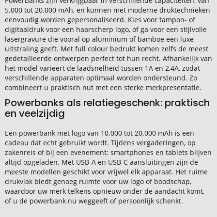
Powerbanks zijn verkrijgbaar in verschillende capaciteiten, van
5.000 tot 20.000 mAh, en kunnen met moderne druktechnieken
eenvoudig worden gepersonaliseerd. Kies voor tampon- of
digitaaldruk voor een haarscherp logo, of ga voor een stijlvolle
lasergravure die vooral op aluminium of bamboe een luxe
uitstraling geeft. Met full colour bedrukt komen zelfs de meest
gedetailleerde ontwerpen perfect tot hun recht. Afhankelijk van
het model varieert de laadsnelheid tussen 1A en 2,4A, zodat
verschillende apparaten optimaal worden ondersteund. Zo
combineert u praktisch nut met een sterke merkpresentatie.
Powerbanks als relatiegeschenk: praktisch
en veelzijdig
Een powerbank met logo van 10.000 tot 20.000 mAh is een
cadeau dat echt gebruikt wordt. Tijdens vergaderingen, op
zakenreis of bij een evenement: smartphones en tablets blijven
altijd opgeladen. Met USB-A en USB-C aansluitingen zijn de
meeste modellen geschikt voor vrijwel elk apparaat. Het ruime
drukvlak biedt genoeg ruimte voor uw logo of boodschap,
waardoor uw merk telkens opnieuw onder de aandacht komt,
of u de powerbank nu weggeeft of persoonlijk schenkt.