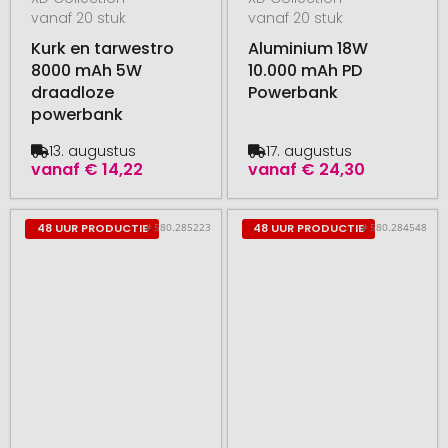
vanaf 20 stuk
vanaf 20 stuk
Kurk en tarwestro
Aluminium 18W
8000 mAh 5W
10.000 mAh PD
draadloze
Powerbank
powerbank
13. augustus
17. augustus
vanaf
€ 14,22
vanaf
€ 24,30
# 580.285223
# 580.284548
48 UUR PRODUCTIE
48 UUR PRODUCTIE