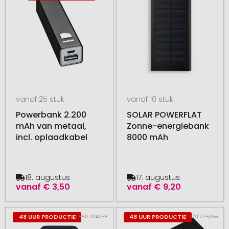
vanaf 25 stuk
vanaf 10 stuk
Powerbank 2.200
SOLAR POWERFLAT
mAh van metaal,
Zonne-energiebank
incl. oplaadkabel
8000 mAh
18. augustus
17. augustus
vanaf
€ 3,50
vanaf
€ 9,20
# 550.204035
# 170.275056
48 UUR PRODUCTIE
48 UUR PRODUCTIE