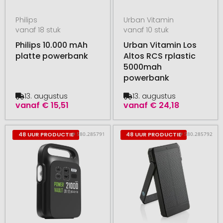
Philips
Urban Vitamin
vanaf 18 stuk
vanaf 10 stuk
Philips 10.000 mAh
Urban Vitamin Los
platte powerbank
Altos RCS rplastic
5000mah
powerbank
13. augustus
13. augustus
vanaf
€ 15,51
vanaf
€ 24,18
# 580.285791
# 580.285792
48 UUR PRODUCTIE
48 UUR PRODUCTIE