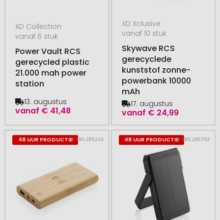
XD Xclusive
XD Collection
vanaf 10 stuk
vanaf 6 stuk
Skywave RCS
Power Vault RCS
gerecyclede
gerecycled plastic
kunststof zonne-
21.000 mah power
powerbank 10000
station
mAh
13. augustus
17. augustus
vanaf
€ 41,48
vanaf
€ 24,99
# 580.285224
# 580.285793
48 UUR PRODUCTIE
48 UUR PRODUCTIE