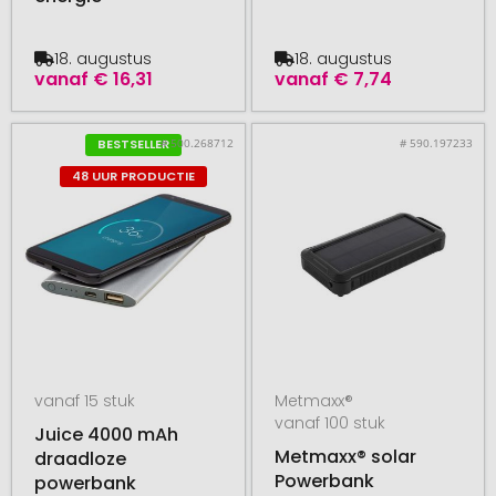
18. augustus
18. augustus
vanaf
€ 16,31
vanaf
€ 7,74
# 500.268712
# 590.197233
BESTSELLER
48 UUR PRODUCTIE
vanaf 15 stuk
Metmaxx®
vanaf 100 stuk
Juice 4000 mAh
Metmaxx® solar
draadloze
Powerbank
powerbank