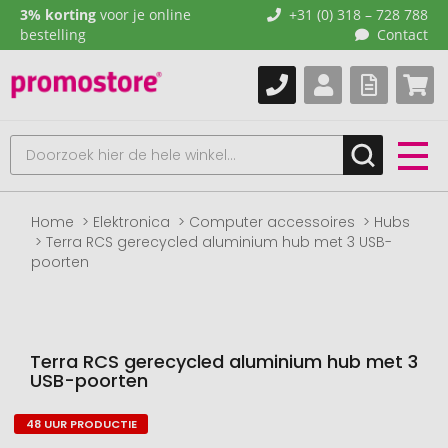
3% korting
voor je online
+31 (0) 318 – 728 788
bestelling
Contact
Home
Elektronica
Computer accessoires
Hubs
Terra RCS gerecycled aluminium hub met 3 USB-
poorten
Terra RCS gerecycled aluminium hub met 3
USB-poorten
48 UUR PRODUCTIE
Naar