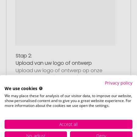
Stap 2:
Upload van uw logo of ontwerp
Upload uw logo of ontwerp op onze
afrekenpagina (checkout) en rond uw
Privacy policy
bestelling af. Mocht u op dit moment
We use cookies 🍪
geen geschikt bestand beschikbaar
We may place these for analysis of our visitor data, to improve our website,
hebben, dan kunt u dit later aanleveren.
show personalised content and to give you a great website experience. For
more information about the cookies we use open the settings.
Accept all
Stap 3:
Artikelvoorbeeld en goedkeuring
No, adjust
Deny