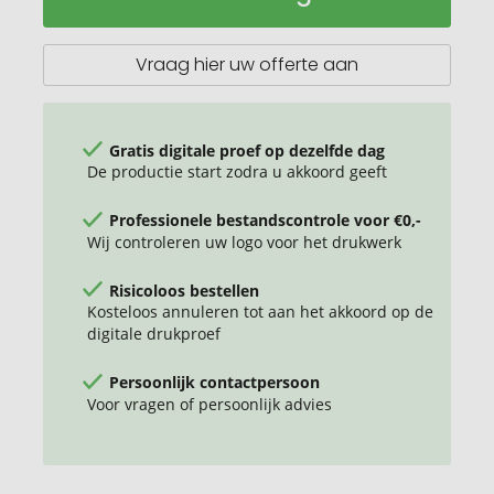
gerecycled
aluminium
hub
Vraag hier uw offerte aan
met
3
USB-
poorten
Gratis digitale proef op dezelfde dag
De productie start zodra u akkoord geeft
Professionele bestandscontrole voor €0,-
Wij controleren uw logo voor het drukwerk
Risicoloos bestellen
Kosteloos annuleren tot aan het akkoord op de
digitale drukproef
Persoonlijk contactpersoon
Voor vragen of persoonlijk advies