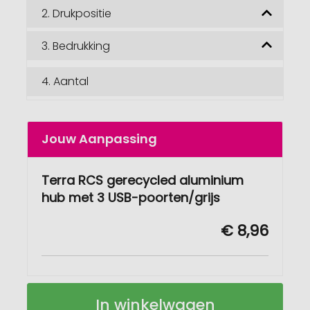
2.
Drukpositie
3.
Bedrukking
4.
Aantal
Jouw Aanpassing
Terra RCS gerecycled aluminium
hub met 3 USB-poorten/grijs
€ 8,96
Terra
Op
In winkelwagen
RCS
voorraad