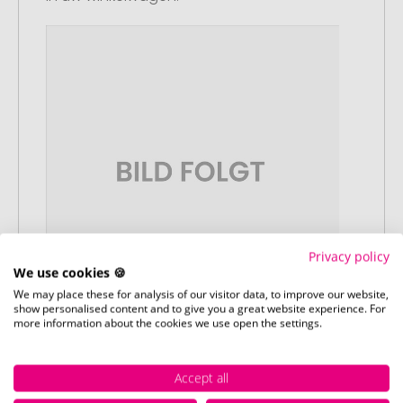
Privacy policy
We use cookies 🍪
We may place these for analysis of our visitor data, to improve our website,
show personalised content and to give you a great website experience. For
more information about the cookies we use open the settings.
Stap 2:
Upload van uw logo of ontwerp
Accept all
Upload uw logo of ontwerp op onze