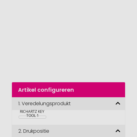
van
de
afbeeldingengalerij
gaan
Naar
Artikel configureren
het
begin
van
1.
Veredelungsprodukt
de
RICHARTZ KEY 
afbeeldingengalerij
TOOL 1
2.
Drukpositie