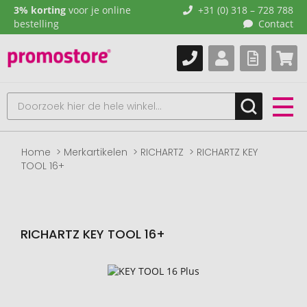
3% korting
voor je online
+31 (0) 318 – 728 788
bestelling
Contact
Home
Merkartikelen
RICHARTZ
RICHARTZ KEY
TOOL 16+
RICHARTZ KEY TOOL 16+
Naar
het
einde