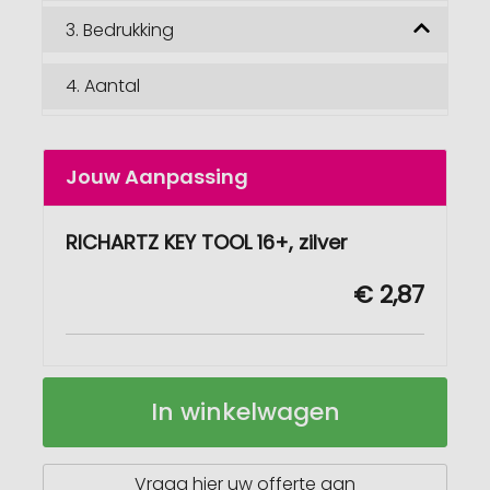
3.
Bedrukking
4.
Aantal
Jouw Aanpassing
RICHARTZ KEY TOOL 16+, zilver
€ 2,87
RICHARTZ
Op
In winkelwagen
KEY
voorraad
TOOL
16+
Vraag hier uw offerte aan