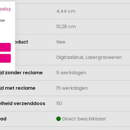
policy
e
4,44 cm
how
e
10,28 cm
isch product
Nee
ing
Digitaaldruk, Lasergraveeren
ijd zonder reclame
5 werkdagen
ijd met reclame
15 werkdagen
lheid verzenddoos
50
aad
Direct beschikbaar