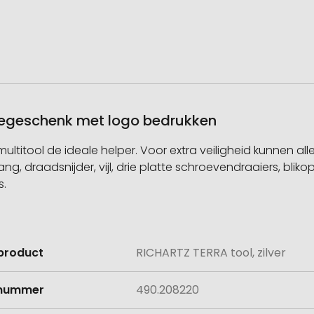
atiegeschenk met logo bedrukken
 multitool de ideale helper. Voor extra veiligheid kunnen al
g, draadsnijder, vijl, drie platte schroevendraaiers, bliko
s.
product
RICHARTZ TERRA tool, zilver
e
lnummer
490.208220