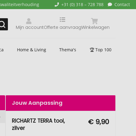
kwaliteitverhouding
+31 (0) 318 – 728 788
Contact
Mijn account
Offerte aanvraag
Winkelwagen
ca
Home & Living
Thema's
🏆 Top 100
Jouw Aanpassing
RICHARTZ TERRA tool,
€ 9,90
zilver