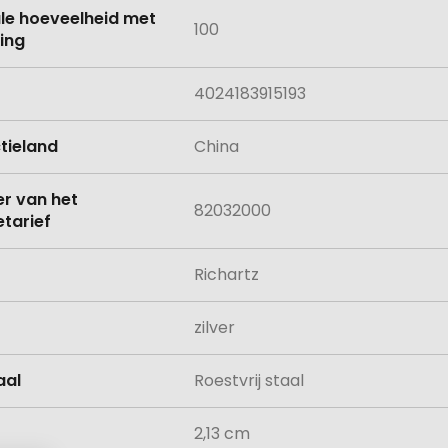
le hoeveelheid met
100
ing
4024183915193
tieland
China
 van het
82032000
tarief
Richartz
zilver
aal
Roestvrij staal
2,13 cm