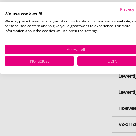
Privacy 
Breedt
We use cookies 🍪
We may place these for analysis of our visitor data, to improve our website, s
personalised content and to give you a great website experience. For more
Hoogt
information about the cookies we use open the settings.
Biolog
Accept all
Verfijn
No, adjust
Deny
Levert
Levert
Hoevee
Voorr