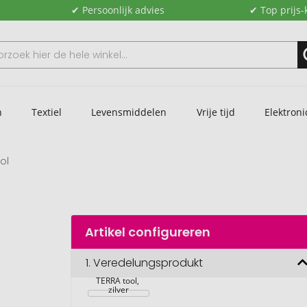
✔ Persoonlijk advies
✔ Top prijs-
n
Textiel
Levensmiddelen
Vrije tijd
Elektroni
ol
Artikel configureren
1.
Veredelungsprodukt
RICHARTZ 
TERRA tool, 
zilver