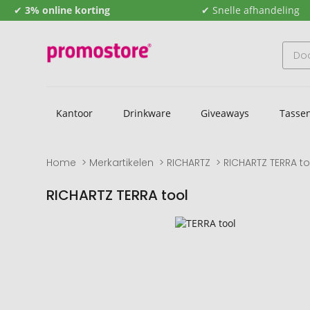
✔
3% online korting
✔ Snelle afhandeling
Kantoor
Drinkware
Giveaways
Tasse
Home
Merkartikelen
RICHARTZ
RICHARTZ TERRA to
RICHARTZ TERRA tool
Naar
Naar
het
het
einde
begin
van
van
de
de
afbeeldingengalerij
afbeeldingengalerij
gaan