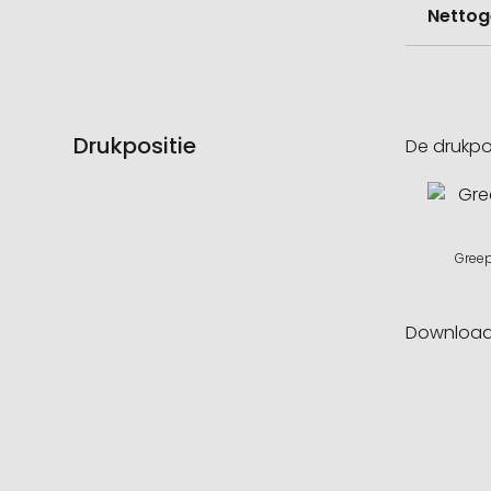
Nettog
Drukpositie
De drukpo
Greep
Downloa