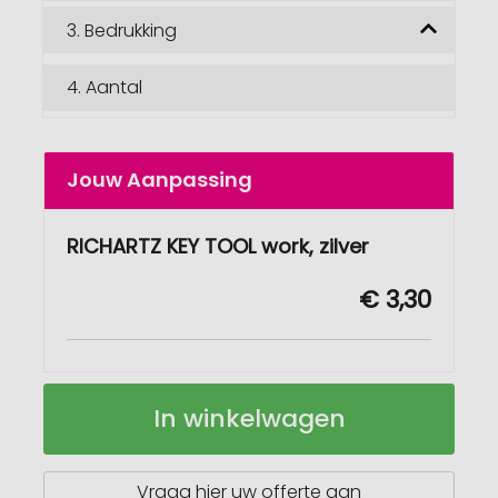
3.
Bedrukking
4.
Aantal
Jouw Aanpassing
RICHARTZ KEY TOOL work, zilver
€ 3,30
RICHARTZ
Op
In winkelwagen
KEY
voorraad
TOOL
work
Vraag hier uw offerte aan