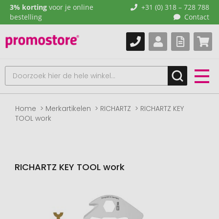
3% korting
voor je online
+31 (0) 318 – 728 788
bestelling
Contact
Home
Merkartikelen
RICHARTZ
RICHARTZ KEY
TOOL work
RICHARTZ KEY TOOL work
Naar
het
einde