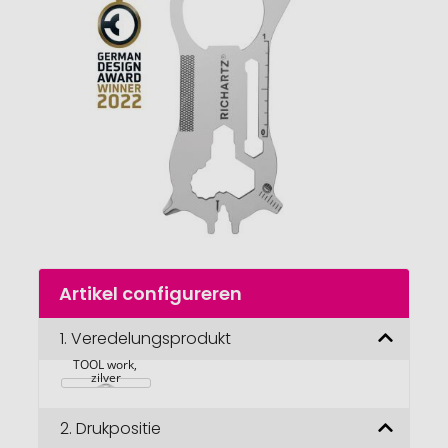
van
de
afbeeldingengalerij
gaan
Naar
Artikel configureren
het
begin
van
1.
Veredelungsprodukt
RICHARTZ KEY 
de
TOOL work, 
afbeeldingengalerij
zilver
2.
Drukpositie