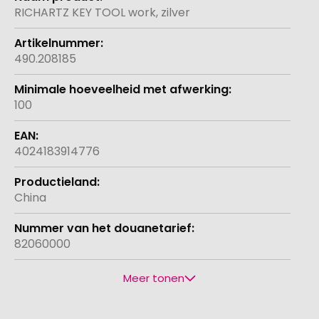
informatie
RICHARTZ KEY TOOL work, zilver
490.208185
100
4024183914776
China
82060000
Meer tonen