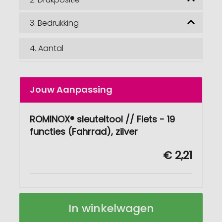
3.
Bedrukking
4.
Aantal
Jouw Aanpassing
ROMINOX® sleuteltool // Fiets - 19
functies (Fahrrad), zilver
€ 2,21
ROMINOX®
Op
In winkelwagen
Key
voorraad
Tool