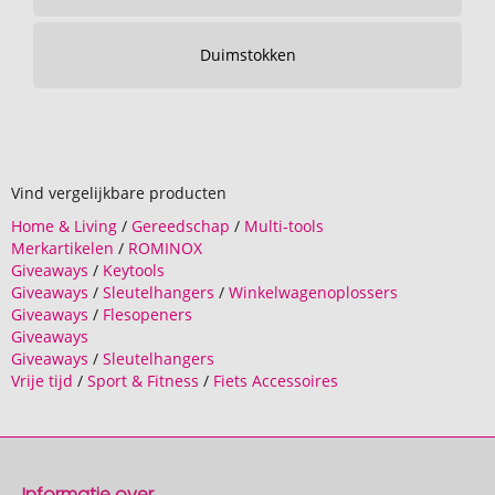
Duimstokken
Vind vergelijkbare producten
Home & Living
/
Gereedschap
/
Multi-tools
Merkartikelen
/
ROMINOX
Giveaways
/
Keytools
Giveaways
/
Sleutelhangers
/
Winkelwagenoplossers
Giveaways
/
Flesopeners
Giveaways
Giveaways
/
Sleutelhangers
Vrije tijd
/
Sport & Fitness
/
Fiets Accessoires
Informatie over