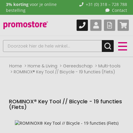
3% korting
voor je online
+31 (0) 318 – 728 788
bestelling
Contact
Home
Home & Living
Gereedschap
Multi-tools
ROMINOX® Key Tool // Bicycle - 19 functies (Fiets)
ROMINOX® Key Tool // Bicycle - 19 functies
(Fiets)
Naar
het