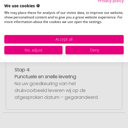
Privacy policy
We use cookies 🍪
Stap 3:
We may place these for analysis of our visitor data, to improve our website,
show personalised content and to give you a great website experience. For
Artikelvoorbeeld en goedkeuring
more information about the cookies we use open the settings.
U ontvangt van ons een gratis
drukvoorbeeld met uw ontwerp. Zodra u
dit heeft goedgekeurd, starten wij direct
Accept all
met de productie.
No, adjust
Deny
Stap 4:
Punctuele en snelle levering
Na uw goedkeuring van het
drukvoorbeeld leveren wij op de
afgesproken datum – gegarandeerd.