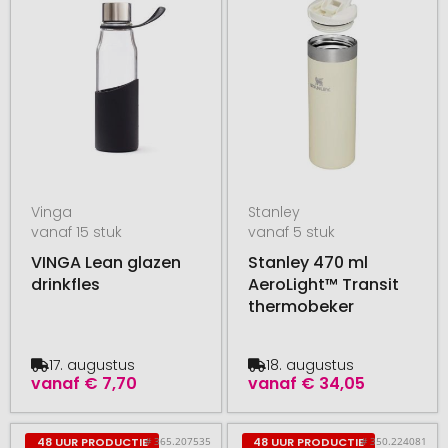
Vinga
Stanley
vanaf 15 stuk
vanaf 5 stuk
VINGA Lean glazen
Stanley 470 ml
drinkfles
AeroLight™ Transit
thermobeker
17. augustus
18. augustus
vanaf
€ 7,70
vanaf
€ 34,05
# 365.207535
# 350.224081
48 UUR PRODUCTIE
48 UUR PRODUCTIE