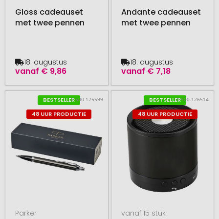
Gloss cadeauset
Andante cadeauset
met twee pennen
met twee pennen
18. augustus
18. augustus
vanaf
€ 9,86
vanaf
€ 7,18
# 500.125599
# 500.126514
BESTSELLER
BESTSELLER
48 UUR PRODUCTIE
48 UUR PRODUCTIE
Parker
vanaf 15 stuk