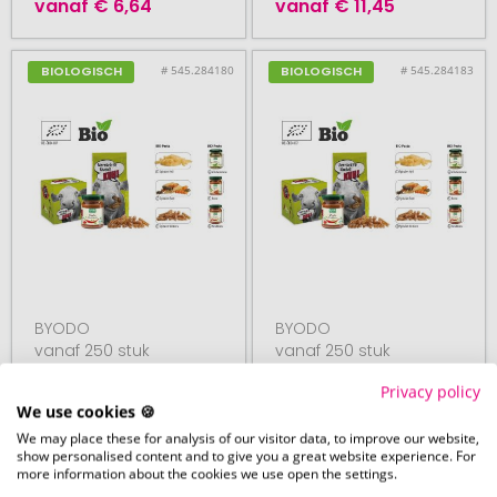
vanaf
€ 6,64
vanaf
€ 11,45
# 545.284180
# 545.284183
BIOLOGISCH
BIOLOGISCH
BYODO
BYODO
vanaf 250 stuk
vanaf 250 stuk
BIO pasta in
BIO pesto in
Privacy policy
staande zak, 200 g
reclamekarton, 125 g
We use cookies 🍪
We may place these for analysis of our visitor data, to improve our website,
show personalised content and to give you a great website experience. For
more information about the cookies we use open the settings.