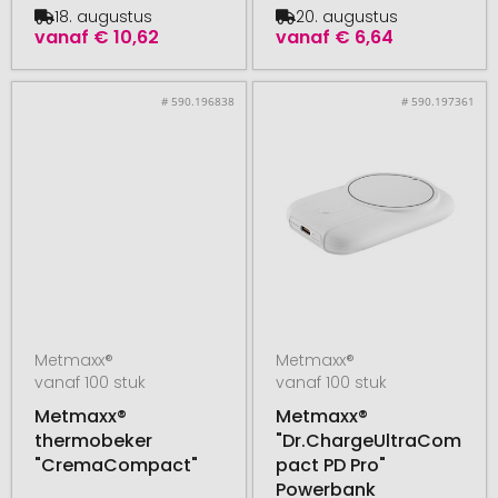
18. augustus
20. augustus
vanaf
€ 10,62
vanaf
€ 6,64
# 590.196838
# 590.197361
Metmaxx®
Metmaxx®
vanaf 100 stuk
vanaf 100 stuk
Metmaxx®
Metmaxx®
thermobeker
"Dr.ChargeUltraCom
"CremaCompact"
pact PD Pro"
Powerbank