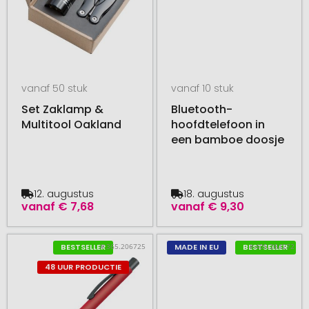
vanaf 50 stuk
vanaf 10 stuk
Set Zaklamp &
Bluetooth-
Multitool Oakland
hoofdtelefoon in
een bamboe doosje
12. augustus
18. augustus
vanaf
€ 7,68
vanaf
€ 9,30
# 365.206725
# 405.284272
BESTSELLER
MADE IN EU
BESTSELLER
48 UUR PRODUCTIE