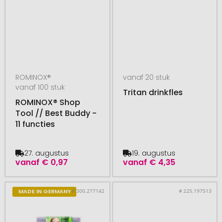
ROMINOX®
vanaf 20 stuk
vanaf 100 stuk
Tritan drinkfles
ROMINOX® Shop
Tool // Best Buddy -
11 functies
27. augustus
19. augustus
vanaf
€ 0,97
vanaf
€ 4,35
# 300.277142
# 225.197513
MADE IN GERMANY