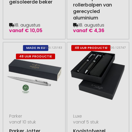
geïsoleerde beker
rollerbalpen van
gerecycled
aluminium
18. augustus
18. augustus
vanaf
€ 10,05
vanaf
€ 4,36
# 500.125183
# 500.125747
MADE IN EU
48 UUR PRODUCTIE
48 UUR PRODUCTIE
Parker
Luxe
vanaf 10 stuk
vanaf 5 stuk
Parker Jotter
Koolstofvezel