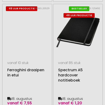
# 365.20529
# 500.125492
48 UUR PRODUCTIE
BESTSELLER
48 UUR PRODUCTIE
vanaf 10 stuk
vanaf 85 stuk
Ferraghini draaipen
Spectrum A5
in etui
hardcover
notitieboek
18. augustus
18. augustus
vanaf
€ 7,55
vanaf
€ 1,20