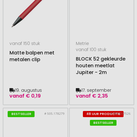
vanaf 150 stuk
Metrie
vanaf 100 stuk
Matte balpen met
BLOCK 52 gekleurde
metalen clip
houten meetlat
Jupiter - 2m
19. augustus
17. september
vanaf
€ 0,19
vanaf
€ 2,35
# 505.178279
# 365.207526
BESTSELLER
48 UUR PRODUCTIE
BESTSELLER