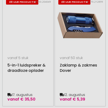
# 550.204049
# 170.212899
48 UUR PRODUCTIE
48 UUR PRODUCTIE
vanaf 5 stuk
vanaf 50 stuk
5-in-1 luidspreker &
Zaklamp & zakmes
draadloze oplader
Dover
17. augustus
12. augustus
vanaf
€ 35,50
vanaf
€ 5,39