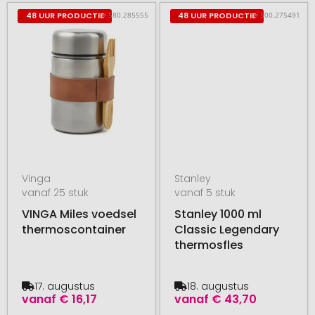
# 580.285555
# 500.275491
48 UUR PRODUCTIE
48 UUR PRODUCTIE
Vinga
Stanley
vanaf 25 stuk
vanaf 5 stuk
VINGA Miles voedsel
Stanley 1000 ml
thermoscontainer
Classic Legendary
thermosfles
17. augustus
18. augustus
vanaf
€ 16,17
vanaf
€ 43,70