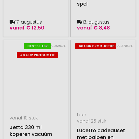
spel
17. augustus
13. augustus
vanaf
€ 12,50
vanaf
€ 8,48
# 500.269404
# 500.270594
BESTSELLER
48 UUR PRODUCTIE
48 UUR PRODUCTIE
Luxe
vanaf 10 stuk
vanaf 25 stuk
Jetta 330 ml
Lucetto cadeauset
koperen vacuüm
met balpen en