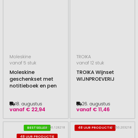
Moleskine
TROIKA
vanaf 5 stuk
vanaf 12 stuk
Moleskine
TROIKA Wijnset
geschenkset met
WIJNPROEVERIJ
notitieboek en pen
18. augustus
26. augustus
vanaf
€ 22,94
vanaf
€ 11,46
# 500.128218
# 550.203218
BESTSELLER
48 UUR PRODUCTIE
48 UUR PRODUCTIE