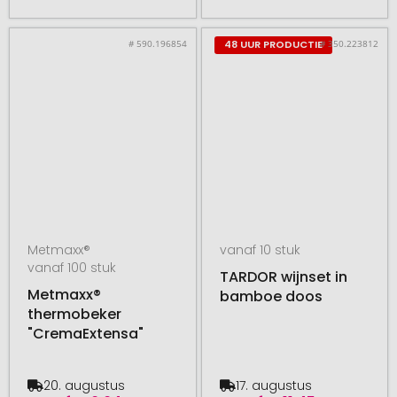
# 590.196854
# 350.223812
48 UUR PRODUCTIE
Metmaxx®
vanaf 10 stuk
vanaf 100 stuk
TARDOR wijnset in
Metmaxx®
bamboe doos
thermobeker
"CremaExtensa"
20. augustus
17. augustus