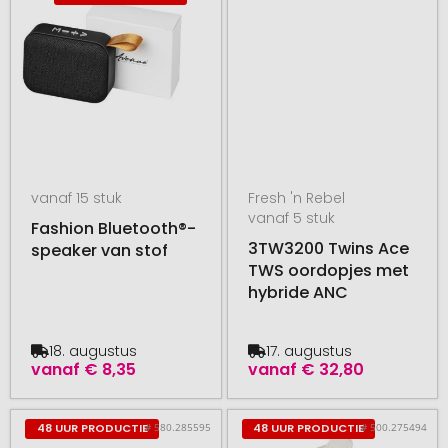
vanaf 15 stuk
Fresh 'n Rebel
vanaf 5 stuk
Fashion Bluetooth®-
3TW3200 Twins Ace
speaker van stof
TWS oordopjes met
hybride ANC
18. augustus
17. augustus
vanaf
€ 8,35
vanaf
€ 32,80
# 580.285595
# 500.275494
48 UUR PRODUCTIE
48 UUR PRODUCTIE