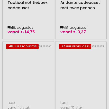
Tactical notitieboek
Andante cadeauset
cadeauset
met twee pennen
18. augustus
18. augustus
vanaf
€ 14,75
vanaf
€ 3,37
# 500.126065
# 500.12609
48 UUR PRODUCTIE
48 UUR PRODUCTIE
Luxe
Luxe
vanaf 10 stuk
vanaf 15 stuk