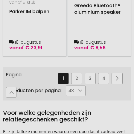
vanaf 5 stuk
Greedo Bluetooth®
Parker IM balpen
aluminium speaker
18. augustus
18. augustus
vanaf
€ 23,91
vanaf
€ 8,56
Pagina
U
Pagina
Pagina
Pagina
Pagina
Pagin
Volge
1
2
3
4
5
leest
Producten per pagina:
48
momenteel
pagina
Voor welke gelegenheden zijn
relatiegeschenken geschikt?
Er zijn talloze momenten waarop een doordacht cadeau veel