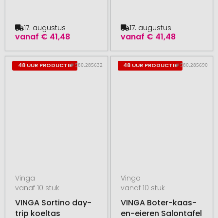
17. augustus
17. augustus
vanaf
€ 41,48
vanaf
€ 41,48
# 580.285632
# 580.285690
48 UUR PRODUCTIE
48 UUR PRODUCTIE
Vinga
Vinga
vanaf 10 stuk
vanaf 10 stuk
VINGA Sortino day-
VINGA Boter-kaas-
trip koeltas
en-eieren Salontafel