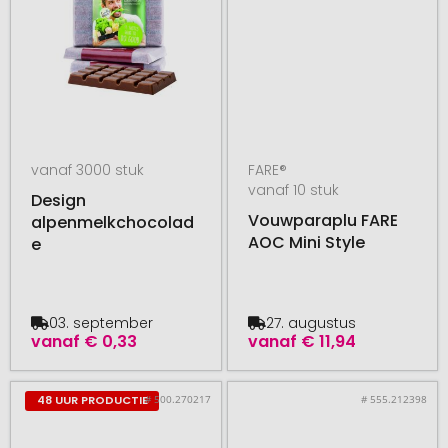
vanaf 3000 stuk
FARE®
vanaf 10 stuk
Design
Vouwparaplu FARE
alpenmelkchocolad
AOC Mini Style
e
03. september
27. augustus
vanaf
€ 0,33
vanaf
€ 11,94
# 500.270217
# 555.212398
48 UUR PRODUCTIE