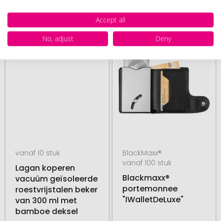
03. september
03. september
vanaf
€ 1,94
vanaf
€ 5,18
Accept all
No, adjust
Deny
# 500.269017
# 590.19671
BESTSELLER
48 UUR PRODUCTIE
vanaf 10 stuk
BlackMaxx®
vanaf 100 stuk
Lagan koperen
Blackmaxx®
vacuüm geïsoleerde
portemonnee
roestvrijstalen beker
"IWalletDeLuxe"
van 300 ml met
bamboe deksel