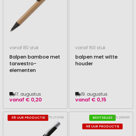
vanaf 80 stuk
vanaf 150 stuk
Balpen bamboe met
balpen met witte
tarwestro-
houder
elementen
17. augustus
19. augustus
vanaf
€ 0,20
vanaf
€ 0,15
# 170.213765
# 365.206949
48 UUR PRODUCTIE
BESTSELLER
48 UUR PRODUCTIE