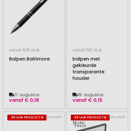
vanaf 425 stuk
vanaf 150 stuk
Balpen Baltimore
balpen met
gekleurde
transparante
houder
17. augustus
19. augustus
vanaf
€ 0,18
vanaf
€ 0,15
# 550.203629
# 365.20539
48 UUR PRODUCTIE
48 UUR PRODUCTIE