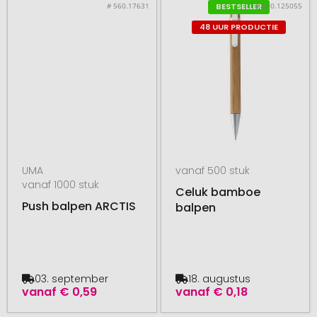
# 560.17631
# 500.125055
BESTSELLER
48 UUR PRODUCTIE
UMA
vanaf 500 stuk
vanaf 1000 stuk
Celuk bamboe
Push balpen ARCTIS
balpen
03. september
18. augustus
vanaf
€ 0,59
vanaf
€ 0,18