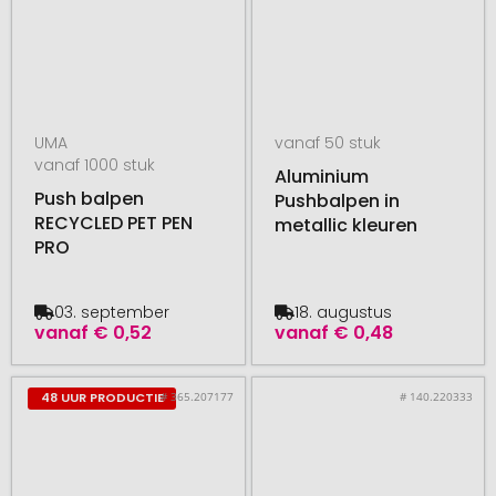
UMA
vanaf 50 stuk
vanaf 1000 stuk
Aluminium
Push balpen
Pushbalpen in
RECYCLED PET PEN
metallic kleuren
PRO
03. september
18. augustus
vanaf
€ 0,52
vanaf
€ 0,48
# 365.207177
# 140.220333
48 UUR PRODUCTIE