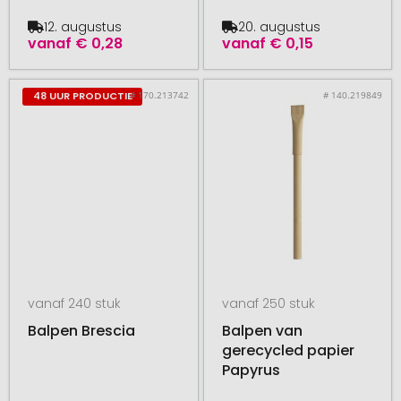
12. augustus
20. augustus
vanaf
€ 0,28
vanaf
€ 0,15
# 170.213742
# 140.219849
48 UUR PRODUCTIE
vanaf 240 stuk
vanaf 250 stuk
Balpen Brescia
Balpen van
gerecycled papier
Papyrus