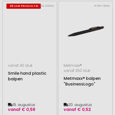
# 365.206402
# 590.19694
48 UUR PRODUCTIE
vanaf 40 stuk
Metmaxx®
vanaf 250 stuk
Smile hand plastic
Metmaxx® balpen
balpen
"BusinessLogo"
19. augustus
20. augustus
vanaf
€ 0,59
vanaf
€ 0,52