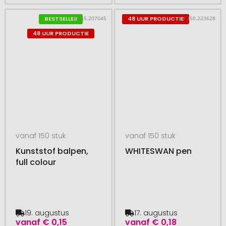
# 365.207045
# 350.223628
BESTSELLER
48 UUR PRODUCTIE
48 UUR PRODUCTIE
vanaf 150 stuk
vanaf 150 stuk
Kunststof balpen,
WHITESWAN pen
full colour
19. augustus
17. augustus
vanaf
€ 0,15
vanaf
€ 0,18