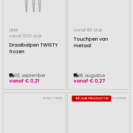
UMA
vanaf 80 stuk
vanaf 1000 stuk
Touchpen van
Draaibalpen TWISTY
metaal
frozen
03. september
18. augustus
vanaf
€ 0,21
vanaf
€ 0,27
# 560.174683
# 365.207665
48 UUR PRODUCTIE