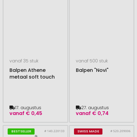
vanaf 35 stuk
vanaf 500 stuk
Balpen Athene
Balpen "Novi"
metaal soft touch
17. augustus
27. augustus
vanaf
€ 0,45
vanaf
€ 0,74
# 140.220133
# 520.209006
BESTSELLER
SWISS MADE