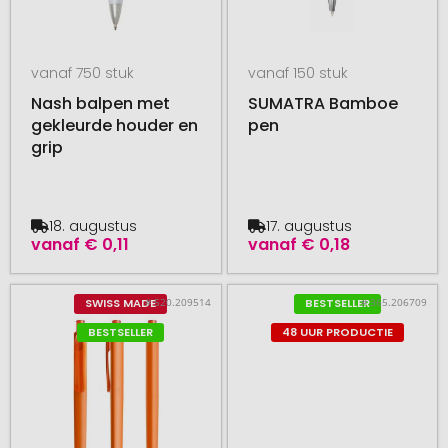
vanaf 750 stuk
vanaf 150 stuk
Nash balpen met
SUMATRA Bamboe
gekleurde houder en
pen
grip
18. augustus
17. augustus
vanaf
€ 0,11
vanaf
€ 0,18
# 520.209514
# 365.206709
SWISS MADE
BESTSELLER
BESTSELLER
48 UUR PRODUCTIE