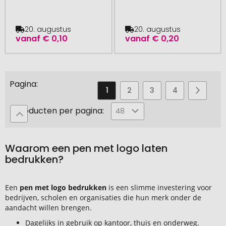
20. augustus
20. augustus
vanaf
€ 0,10
vanaf
€ 0,20
Pagina
U
Pagina
Pagina
Pagina
Pagina
Pagin
Volge
1
2
3
4
5
leest
Producten per pagina:
48
momenteel
pagina
Waarom een pen met logo laten
bedrukken?
Een
pen met logo bedrukken
is een slimme investering voor
bedrijven, scholen en organisaties die hun merk onder de
aandacht willen brengen.
Dagelijks in gebruik op kantoor, thuis en onderweg.