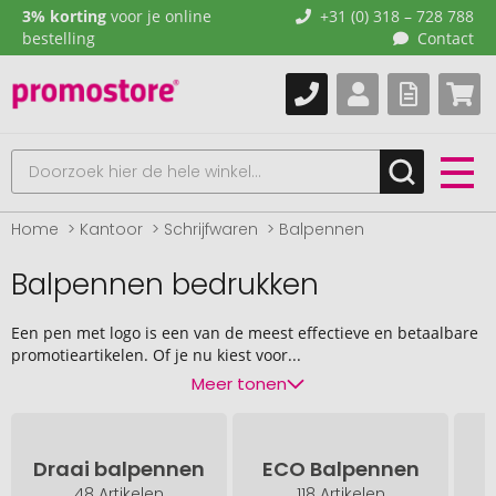
3% korting
voor je online
+31 (0) 318 – 728 788
bestelling
Contact
Home
Kantoor
Schrijfwaren
Balpennen
Balpennen bedrukken
Een pen met logo is een van de meest effectieve en betaalbare
promotieartikelen. Of je nu kiest voor...
Meer tonen
Draai balpennen
ECO Balpennen
48 Artikelen
118 Artikelen