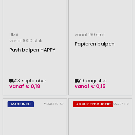
UMA
vanaf 150 stuk
vanaf 1000 stuk
Papieren balpen
Push balpen HAPPY
03. september
19. augustus
vanaf
€ 0,18
vanaf
€ 0,15
# 560.176159
# 365.207110
MADE IN EU
48 UUR PRODUCTIE