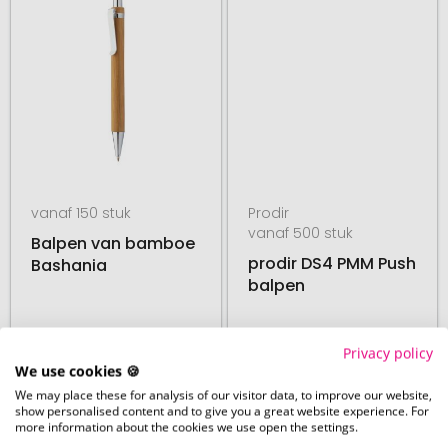
vanaf 150 stuk
Prodir
vanaf 500 stuk
Balpen van bamboe
prodir DS4 PMM Push
Bashania
balpen
Privacy policy
20. augustus
27. augustus
We use cookies 🍪
vanaf
€ 0,15
vanaf
€ 1,27
We may place these for analysis of our visitor data, to improve our website,
show personalised content and to give you a great website experience. For
more information about the cookies we use open the settings.
# 365.207191
# 500.276396
48 UUR PRODUCTIE