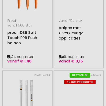
Prodir
vanaf 150 stuk
vanaf 500 stuk
balpen met
prodir DS8 Soft
zilverkleurige
Touch PRR Push
applicaties
balpen
27. augustus
19. augustus
vanaf
€ 1,46
vanaf
€ 0,15
# 560.174704
# 365.206672
BESTSELLER
48 UUR PRODUCTIE