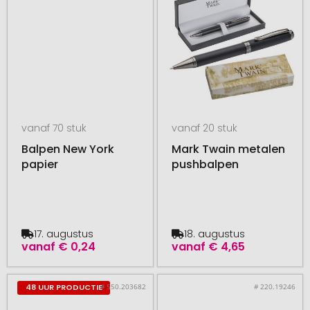
vanaf 70 stuk
vanaf 20 stuk
Balpen New York
Mark Twain metalen
papier
pushbalpen
17. augustus
18. augustus
vanaf
€ 0,24
vanaf
€ 4,65
# 550.203682
# 220.19246
48 UUR PRODUCTIE