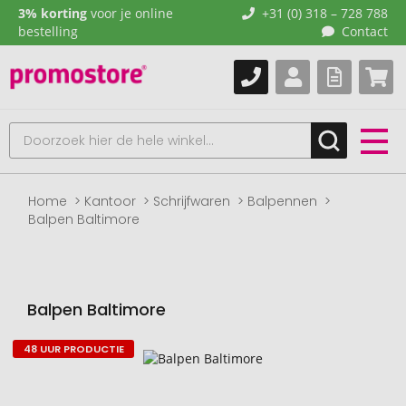
3% korting
voor je online
+31 (0) 318 – 728 788
bestelling
Contact
Home
Kantoor
Schrijfwaren
Balpennen
Balpen Baltimore
Balpen Baltimore
48 UUR PRODUCTIE
Naar
het
einde