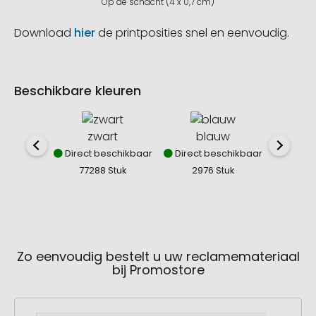
Op de schacht (4 x 0,7 cm)
Download
hier
de printposities snel en eenvoudig.
Beschikbare kleuren
zwart
blauw
Direct beschikbaar
Direct beschikbaar
Direct
77288 Stuk
2976 Stuk
303
Zo eenvoudig bestelt u uw reclamemateriaal
bij Promostore