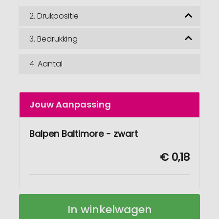
2.
Drukpositie
3.
Bedrukking
4.
Aantal
Jouw Aanpassing
Balpen Baltimore - zwart
€ 0,18
Balpen
Op
In winkelwagen
Baltimore
voorraad