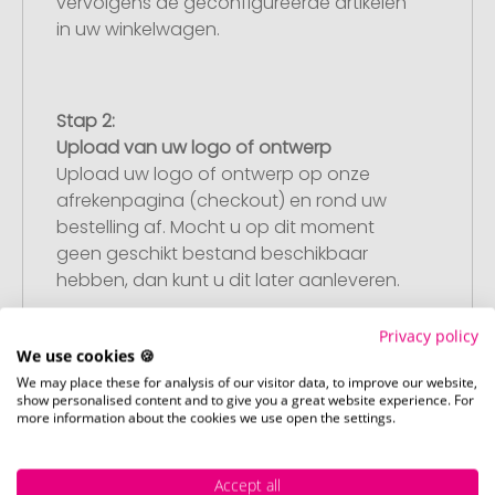
vervolgens de geconfigureerde artikelen
in uw winkelwagen.
Stap 2:
Upload van uw logo of ontwerp
Upload uw logo of ontwerp op onze
afrekenpagina (checkout) en rond uw
bestelling af. Mocht u op dit moment
geen geschikt bestand beschikbaar
hebben, dan kunt u dit later aanleveren.
Privacy policy
We use cookies 🍪
Stap 3:
We may place these for analysis of our visitor data, to improve our website,
Artikelvoorbeeld en goedkeuring
show personalised content and to give you a great website experience. For
more information about the cookies we use open the settings.
U ontvangt van ons een gratis
drukvoorbeeld met uw ontwerp. Zodra u
dit heeft goedgekeurd, starten wij direct
Accept all