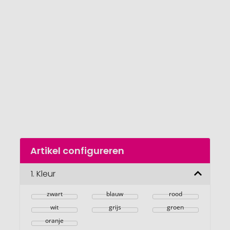
van
de
afbeeldingengalerij
gaan
Naar
Artikel configureren
het
begin
van
1.
Kleur
de
afbeeldingengalerij
zwart
blauw
rood
wit
grijs
groen
oranje