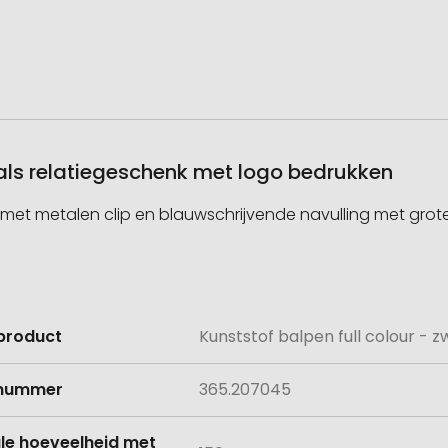
– als relatiegeschenk met logo bedrukken
en met metalen clip en blauwschrijvende navulling met gro
product
Kunststof balpen full colour - z
e
lnummer
365.207045
le hoeveelheid met