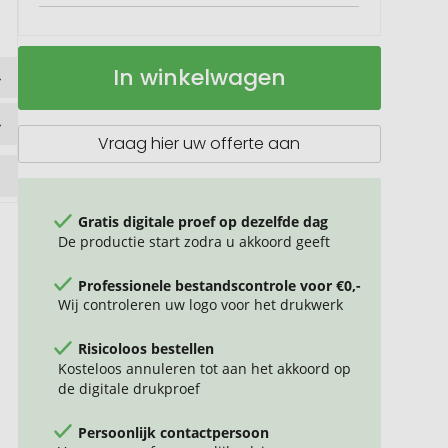
Kunststof
Op
In winkelwagen
balpen,
voorraad
full
colour
Vraag hier uw offerte aan
Gratis digitale proef op dezelfde dag
De productie start zodra u akkoord geeft
Professionele bestandscontrole voor €0,-
Wij controleren uw logo voor het drukwerk
Risicoloos bestellen
Kosteloos annuleren tot aan het akkoord op
de digitale drukproef
Persoonlijk contactpersoon