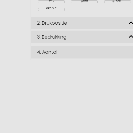
wit
geel
groen
oranje
2.
Drukpositie
3.
Bedrukking
4.
Aantal