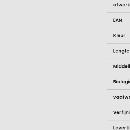
afwerk
EAN
Kleur
Lengte
Middell
Biolog
vaatw
Verfijn
Levert