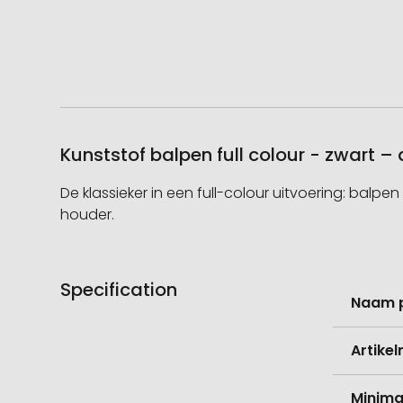
Kunststof balpen full colour - zwart 
De klassieker in een full-colour uitvoering: balp
houder.
Specification
Meer
Naam 
informati
Artike
Minima