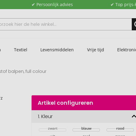
✔ Persoonlijk advies
✔ Top prijs-
n
Textiel
Levensmiddelen
Vrije tijd
Elektroni
tof balpen, full colour
Artikel configureren
1.
Kleur
zwart
blauw
rood