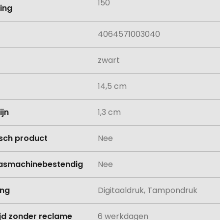
150
ing
4064571003040
zwart
14,5 cm
ijn
1,3 cm
isch product
Nee
asmachinebestendig
Nee
ing
Digitaaldruk, Tampondruk
ijd zonder reclame
6 werkdagen