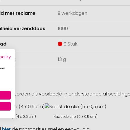
ijd met reclame
9 werkdagen
lheid verzenddoos
1000
aad
0 Stuk
policy
ewicht
13 g
how
sities worden als voorbeeld in onderstaande afbeeldin
t de clip (4 x 0,6 cm)
Naast de clip (5 x 0,5 cm)
d
hier
de printposities snel en eenvoudig.