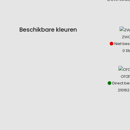
Beschikbare kleuren
zwa
Niet bes
0 St
ora
Direct be
210162