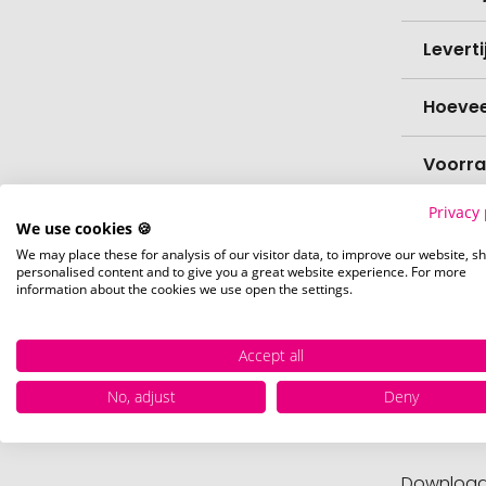
Levert
Hoevee
Voorr
Privacy 
Nettog
We use cookies 🍪
We may place these for analysis of our visitor data, to improve our website, s
personalised content and to give you a great website experience. For more
information about the cookies we use open the settings.
Drukpositie
De drukpo
Accept all
No, adjust
Deny
Naas
Downloa