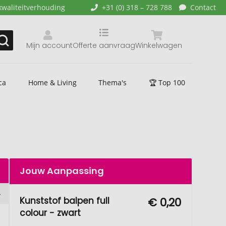
kwaliteitverhouding
+31 (0) 318 – 728 788
Contact
Mijn account
Offerte aanvraag
Winkelwagen
ca
Home & Living
Thema's
🏆 Top 100
Jouw Aanpassing
Kunststof balpen full
€ 0,20
colour - zwart