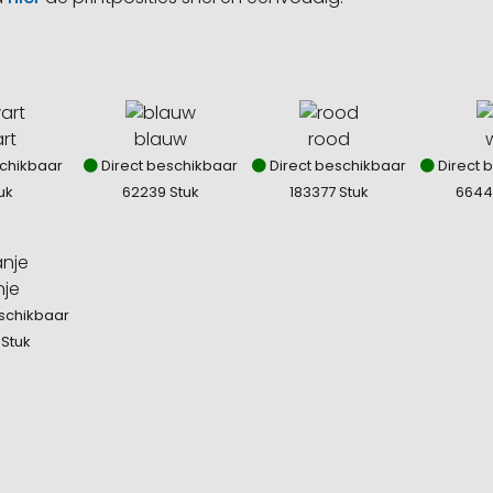
rt
blauw
rood
w
chikbaar
Direct beschikbaar
Direct beschikbaar
Direct 
uk
62239 Stuk
183377 Stuk
6644
nje
schikbaar
 Stuk