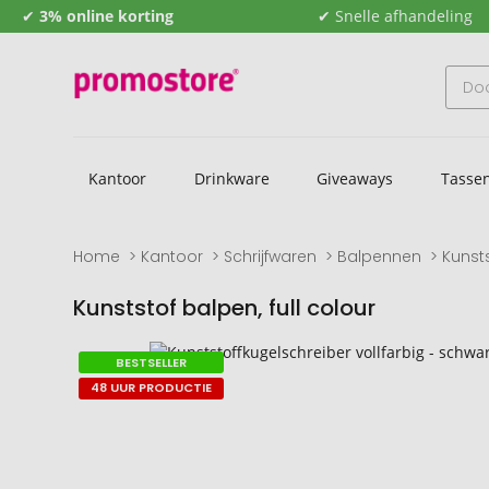
✔
3% online korting
✔ Snelle afhandeling
Kantoor
Drinkware
Giveaways
Tasse
Home
Kantoor
Schrijfwaren
Balpennen
Kunsts
Kunststof balpen, full colour
Naar
Naar
BESTSELLER
het
het
48 UUR PRODUCTIE
einde
begin
van
van
de
de
afbeeldingengalerij
afbeeldingengalerij
gaan