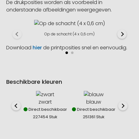
De drukposities worden als voorbeeld in
onderstaande afbeeldingen weergegeven.
Op de schacht (4 x 0,6 cm)
Download
hier
de printposities snel en eenvoudig.
Beschikbare kleuren
zwart
blauw
Direct beschikbaar
Direct beschikbaar
Direct
227454 Stuk
251361 Stuk
864