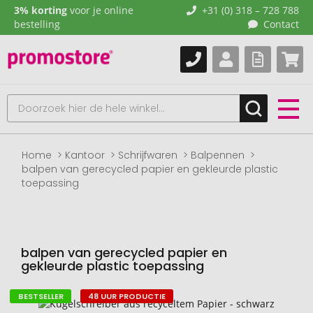
3% korting
voor je online
+31 (0) 318 – 728 788
bestelling
Contact
Home
Kantoor
Schrijfwaren
Balpennen
balpen van gerecycled papier en gekleurde plastic
toepassing
balpen van gerecycled papier en
gekleurde plastic toepassing
BESTSELLER
48 UUR PRODUCTIE
Naar