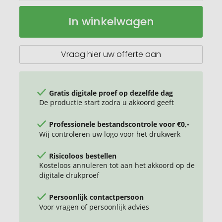
balpen
Op
In winkelwagen
van
voorraad
gerecycled
papier
en
Vraag hier uw offerte aan
gekleurde
plastic
toepassing
Gratis digitale proef op dezelfde dag
De productie start zodra u akkoord geeft
Professionele bestandscontrole voor €0,-
Wij controleren uw logo voor het drukwerk
Risicoloos bestellen
Kosteloos annuleren tot aan het akkoord op de
digitale drukproef
Persoonlijk contactpersoon
Voor vragen of persoonlijk advies