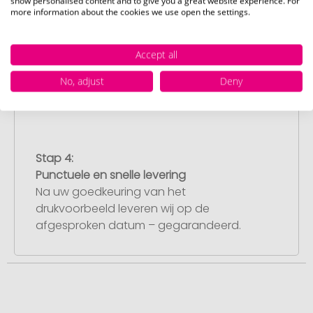
show personalised content and to give you a great website experience. For
more information about the cookies we use open the settings.
Stap 3:
Artikelvoorbeeld en goedkeuring
U ontvangt van ons een gratis
Accept all
drukvoorbeeld met uw ontwerp. Zodra u
No, adjust
Deny
dit heeft goedgekeurd, starten wij direct
met de productie.
Stap 4:
Punctuele en snelle levering
Na uw goedkeuring van het
drukvoorbeeld leveren wij op de
afgesproken datum – gegarandeerd.