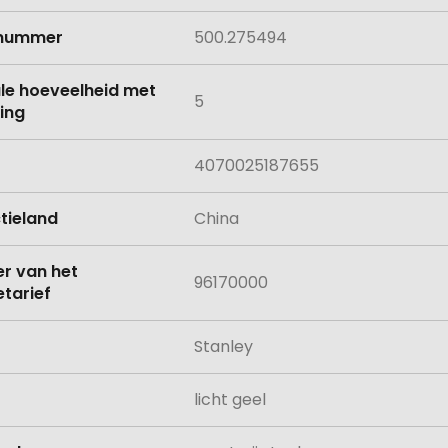
lnummer
500.275494
le hoeveelheid met
5
ing
4070025187655
tieland
China
 van het
96170000
tarief
Stanley
licht geel