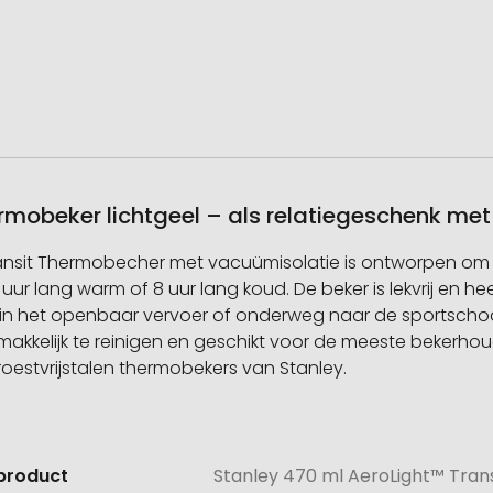
rmobeker lichtgeel – als relatiegeschenk me
nsit Thermobecher met vacuümisolatie is ontworpen om l
ur lang warm of 8 uur lang koud. De beker is lekvrij en hee
 het openbaar vervoer of onderweg naar de sportschool, z
akkelijk te reinigen en geschikt voor de meeste bekerhoud
oestvrijstalen thermobekers van Stanley.
product
Stanley 470 ml AeroLight™ Tran
e