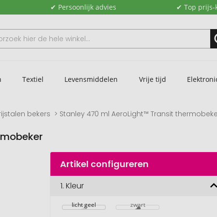
✔ Persoonlijk advies
✔ Top prijs-
n
Textiel
Levensmiddelen
Vrije tijd
Elektroni
ijstalen bekers
Stanley 470 ml AeroLight™ Transit thermobeke
ermobeker
Artikel configureren
1.
Kleur
licht geel
zwart