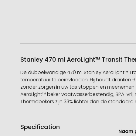
Stanley 470 ml AeroLight™ Transit The
De dubbelwandige 470 ml Stanley AeroLight™ Tra
temperatuur te beïnvloeden. Hij houdt dranken 6 u
zonder zorgen in uw tas stoppen en meenemen in
AeroLight™ beker vaatwasserbestendig, BPA-vrij, m
Thermobekers zijn 33% lichter dan de standaard r
Specification
Meer
Naam 
informati