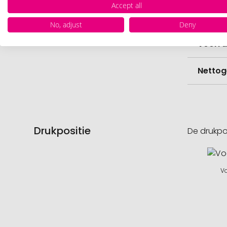
Accept all
Hoevee
No, adjust
Deny
Voorr
Nettog
Drukpositie
De drukpo
Vo