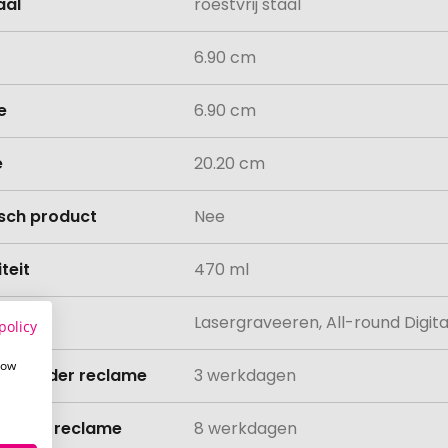
aal
roestvrij staal
6.90 cm
e
6.90 cm
e
20.20 cm
isch product
Nee
teit
470 ml
ing
Lasergraveeren, All-round Digit
policy
how
ijd zonder reclame
3 werkdagen
ijd met reclame
8 werkdagen