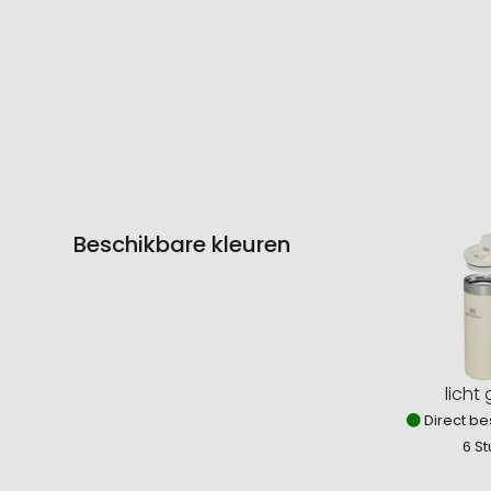
Beschikbare kleuren
licht
Direct be
6 St