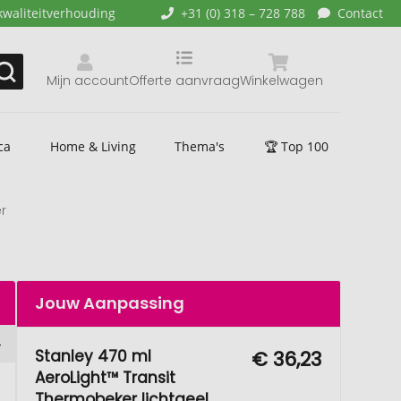
kwaliteitverhouding
+31 (0) 318 – 728 788
Contact
Mijn account
Offerte aanvraag
Winkelwagen
ca
Home & Living
Thema's
🏆 Top 100
r
Jouw Aanpassing
Stanley 470 ml
€ 36,23
AeroLight™ Transit
Thermobeker lichtgeel