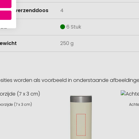
lheid verzenddoos
4
aad
6 Stuk
ewicht
250 g
sities worden als voorbeeld in onderstaande afbeeldin
orzijde (7 x 3 cm)
Achte