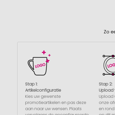
Zo e
Stap 1:
Stap 2:
Artikelconfiguratie
Upload 
Kies uw gewenste
Upload 
promotieartikelen en pas deze
onze af
aan naar uw wensen. Plaats
en rond 
vervolgens de geconfigureerde
op dit 