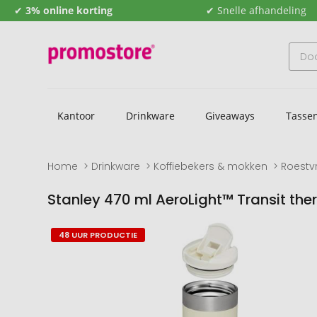
✔
3% online korting
✔ Snelle afhandeling
Kantoor
Drinkware
Giveaways
Tasse
Home
Drinkware
Koffiebekers & mokken
Roestvr
Stanley 470 ml AeroLight™ Transit th
Naar
Naar
48 UUR PRODUCTIE
het
het
einde
begin
van
van
de
de
afbeeldingengalerij
afbeeldingengalerij
gaan