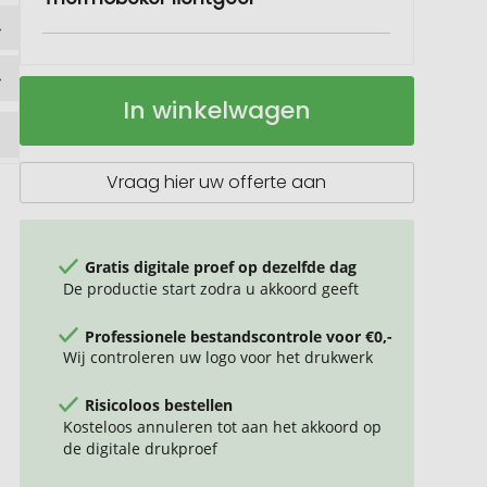
Stanley
Op
In winkelwagen
470
voorraad
ml
AeroLight™
Transit
Vraag hier uw offerte aan
thermobeker
Gratis digitale proef op dezelfde dag
De productie start zodra u akkoord geeft
Professionele bestandscontrole voor €0,-
Wij controleren uw logo voor het drukwerk
Risicoloos bestellen
Kosteloos annuleren tot aan het akkoord op
de digitale drukproef