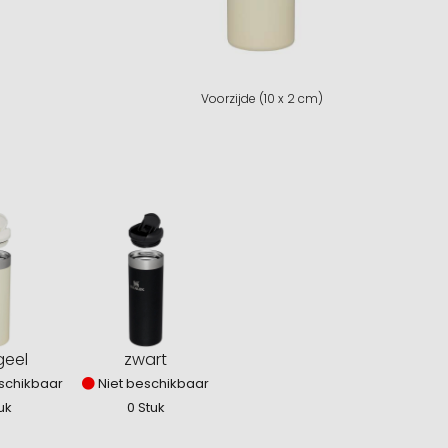
Voorzijde (10 x 2 cm)
 geel
zwart
schikbaar
Niet beschikbaar
uk
0 Stuk