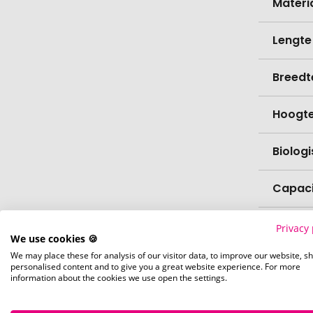
Materi
Lengte
Breedt
Hoogt
Biolog
Capaci
Verfijn
Privacy 
We use cookies 🍪
We may place these for analysis of our visitor data, to improve our website, s
Levert
personalised content and to give you a great website experience. For more
information about the cookies we use open the settings.
Levert