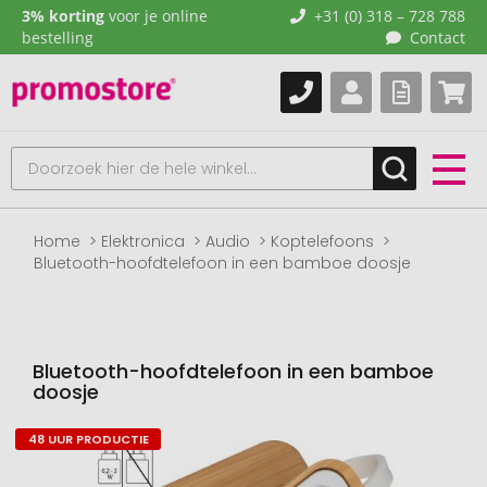
3% korting
voor je online
+31 (0) 318 – 728 788
bestelling
Contact
Home
Elektronica
Audio
Koptelefoons
Bluetooth-hoofdtelefoon in een bamboe doosje
Bluetooth-hoofdtelefoon in een bamboe
doosje
48 UUR PRODUCTIE
Naar
het