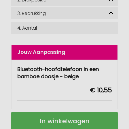
3.
Bedrukking
4.
Aantal
Jouw Aanpassing
Bluetooth-hoofdtelefoon in een
bamboe doosje - beige
€ 10,55
Bluetooth-
Op
In winkelwagen
hoofdtelefoon
voorraad
in