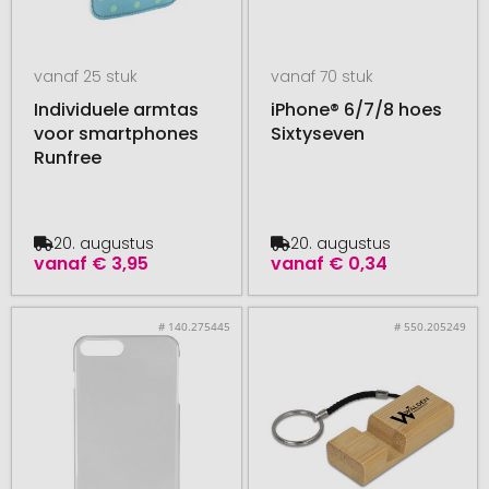
vanaf 25 stuk
vanaf 70 stuk
Individuele armtas
iPhone® 6/7/8 hoes
voor smartphones
Sixtyseven
Runfree
20. augustus
20. augustus
vanaf
€ 3,95
vanaf
€ 0,34
# 140.275445
# 550.205249