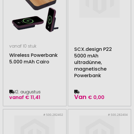
vanaf 10 stuk
SCX.design P22
Wireless Powerbank
5000 mAh
5.000 mAh Cairo
ultradünne,
magnetische
Powerbank
12. augustus
Van
vanaf
€ 11,41
€ 0,00
# 500.282402
# 500.282404