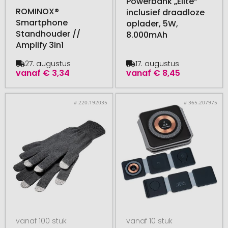
Powerbank „Elite“
ROMINOX®
inclusief draadloze
Smartphone
oplader, 5W,
Standhouder //
8.000mAh
Amplify 3in1
27. augustus
17. augustus
vanaf
€ 3,34
vanaf
€ 8,45
# 220.192035
# 365.207975
vanaf 100 stuk
vanaf 10 stuk