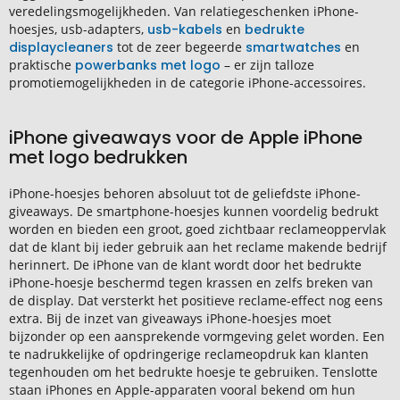
veredelingsmogelijkheden. Van relatiegeschenken iPhone-
hoesjes, usb-adapters,
usb-kabels
en
bedrukte
displaycleaners
tot de zeer begeerde
smartwatches
en
praktische
powerbanks met logo
– er zijn talloze
promotiemogelijkheden in de categorie iPhone-accessoires.
iPhone giveaways voor de Apple iPhone
met logo bedrukken
iPhone-hoesjes behoren absoluut tot de geliefdste iPhone-
giveaways. De smartphone-hoesjes kunnen voordelig bedrukt
worden en bieden een groot, goed zichtbaar reclameoppervlak
dat de klant bij ieder gebruik aan het reclame makende bedrijf
herinnert. De iPhone van de klant wordt door het bedrukte
iPhone-hoesje beschermd tegen krassen en zelfs breken van
de display. Dat versterkt het positieve reclame-effect nog eens
extra. Bij de inzet van giveaways iPhone-hoesjes moet
bijzonder op een aansprekende vormgeving gelet worden. Een
te nadrukkelijke of opdringerige reclameopdruk kan klanten
tegenhouden om het bedrukte hoesje te gebruiken. Tenslotte
staan iPhones en Apple-apparaten vooral bekend om hun