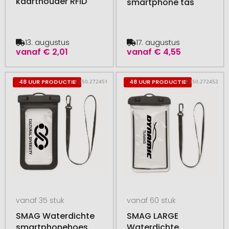
kaarthouder RFID
smartphone tas
13. augustus
17. augustus
vanaf
€ 2,01
vanaf
€ 4,55
# 350.272451
# 350.272452
48 UUR PRODUCTIE
48 UUR PRODUCTIE
vanaf 35 stuk
vanaf 60 stuk
SMAG Waterdichte
SMAG LARGE
smartphonehoes
Waterdichte