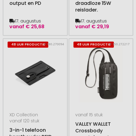
output en PD
draadloze 15W
reislader.
17. augustus
17. augustus
vanaf
€ 25,68
vanaf
€ 29,19
# 580.270094
# 350.272217
48 UUR PRODUCTIE
48 UUR PRODUCTIE
XD Collection
vanaf 15 stuk
vanaf 120 stuk
VALLEY WALLET
3-in-1 telefoon
Crossbody