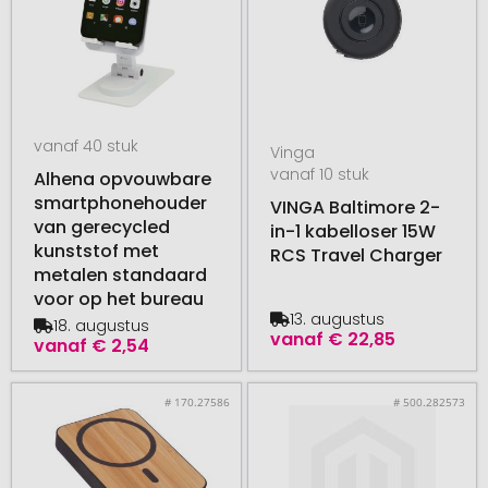
vanaf 40 stuk
Vinga
vanaf 10 stuk
Alhena opvouwbare
smartphonehouder
VINGA Baltimore 2-
van gerecycled
in-1 kabelloser 15W
kunststof met
RCS Travel Charger
metalen standaard
voor op het bureau
13. augustus
18. augustus
vanaf
€ 22,85
vanaf
€ 2,54
# 170.27586
# 500.282573