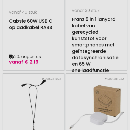
vanaf 30 stuk
vanaf 45 stuk
Franz 5 in 1 lanyard
Cabsle 60W USB C
kabel van
oplaadkabel RABS
gerecycled
kunststof voor
smartphones met
geïntegreerde
20. augustus
datasynchronisatie
vanaf
€ 2,19
en 65 W
snellaadfunctie
18. augustus
# 500.281028
# 500.281022
vanaf
€ 3,74