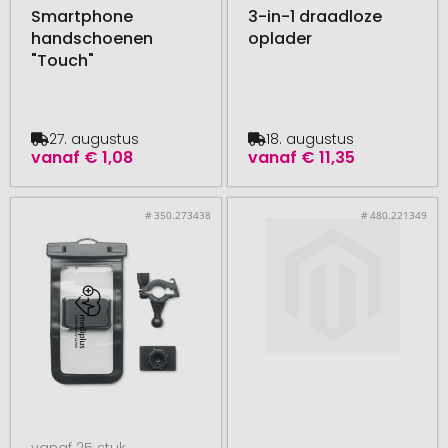
Smartphone
3-in-1 draadloze
handschoenen
oplader
"Touch"
27. augustus
18. augustus
vanaf
€ 1,08
vanaf
€ 11,35
# 350.273438
# 480.221349
vanaf 25 stuk