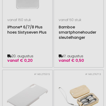
vanaf 150 stuk
vanaf 50 stuk
iPhone® 6/7/8 Plus
Bamboe
hoes Sixtyseven Plus
smartphonehouder
sleutelhanger
20. augustus
17. augustus
vanaf
€ 0,20
vanaf
€ 0,50
# 140.275515
# 140.276713