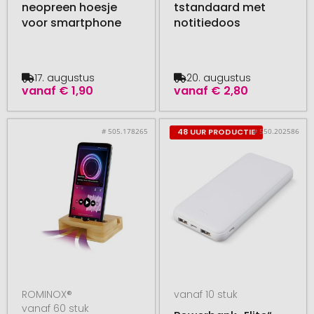
neopreen hoesje
tstandaard met
voor smartphone
notitiedoos
17. augustus
20. augustus
vanaf
€ 1,90
vanaf
€ 2,80
# 505.178265
# 550.202586
48 UUR PRODUCTIE
ROMINOX®
vanaf 10 stuk
vanaf 60 stuk