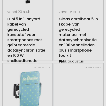
vanaf 20 stuk
vanaf 15 stuk
Funi 5 in 1 lanyard
Gloas oprolbaar 5 in
kabel van
1 kabel van
gerecycled
gerecycled
kunststof voor
materiaal met
smartphones met
datasynchronisatie
geïntegreerde
en 100 W snelladen
datasynchronisatie
plus smartphone
en 100 W
toolkit
snellaadfunctie
18. augustus
vanaf
€ 6,97
18. augustus
# 140.277024
# 140.275440
vanaf
€ 4,92