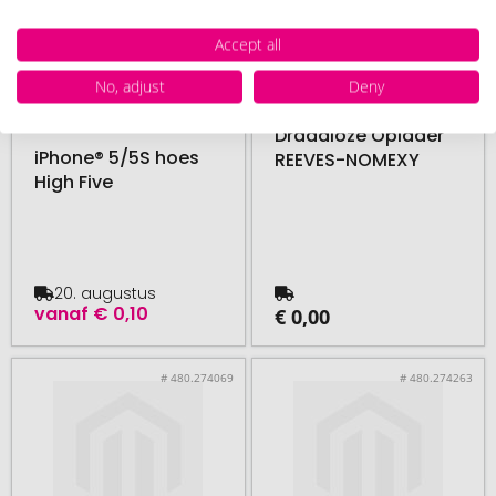
Accept all
No, adjust
Deny
vanaf 300 stuk
Draadloze Oplader
iPhone® 5/5S hoes
REEVES-NOMEXY
High Five
20. augustus
vanaf
€ 0,10
€ 0,00
# 480.274069
# 480.274263