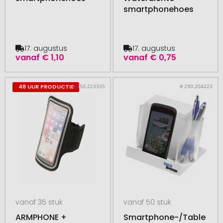
smartphonehoes
17. augustus
17. augustus
vanaf
€ 1,10
vanaf
€ 0,75
# 350.223335
# 290.204223
48 UUR PRODUCTIE
vanaf 35 stuk
vanaf 50 stuk
ARMPHONE +
Smartphone-/Table