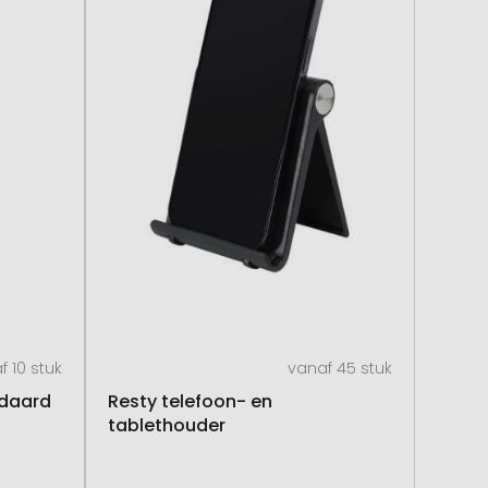
f 10 stuk
vanaf 45 stuk
ndaard
Resty telefoon- en
tablethouder