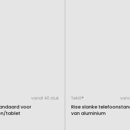
vanaf 40 stuk
Tekiō®
vana
tandaard voor
Rise slanke telefoonsta
on/tablet
van aluminium