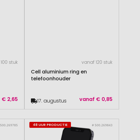
 100 stuk
vanaf 120 stuk
Cell aluminium ring en
telefoonhouder
f
€ 2,65
vanaf
€ 0,85
17. augustus
48 UUR PRODUCTIE
 500.269785
# 500.269843