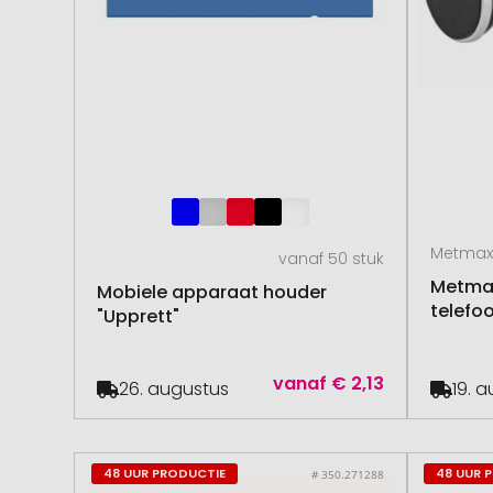
Metmax
vanaf 50 stuk
Metmax
Mobiele apparaat houder
telefo
"Upprett"
vanaf
€ 2,13
26. augustus
19. 
48 UUR PRODUCTIE
48 UUR 
# 350.271288