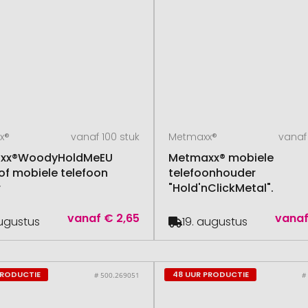
x®
vanaf 100 stuk
Metmaxx®
vanaf
xx®WoodyHoldMeEU
Metmaxx® mobiele
 of mobiele telefoon
telefoonhouder
r
"Hold'nClickMetal".
vanaf
€ 2,65
vana
augustus
19. augustus
PRODUCTIE
48 UUR PRODUCTIE
# 500.269051
#