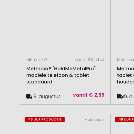
Metmaxx®
vanaf 100 stuk
Metmax
Metmaxx® "HoldMeMetalPro"
Metma
mobiele telefoon & tablet
tablet
standaard
houde
vanaf
€ 2,65
19. augustus
19. 
48 UUR PRODUCTIE
48 UUR 
# 500.128613