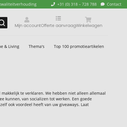
kwaliteitverhouding
+31 (0) 318 – 728 788
Contact
Mijn account
Offerte aanvraag
Winkelwagen
e & Living
Thema's
Top 100 promotieartikelen
l makkelijk te verklaren. We hebben niet alleen allemaal
mee kunnen, van socializen tot werken. Een goede
zelf ook voordeel heeft van uw giveaways. Laat