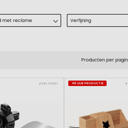
jd met reclame
Verfijning
Producten per pagin
48 UUR PRODUCTIE
# 590.197001
#