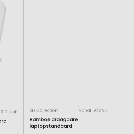
XD Collection
vanaf 50 stuk
 100 stuk
Bamboe draagbare
ard
laptopstandaard