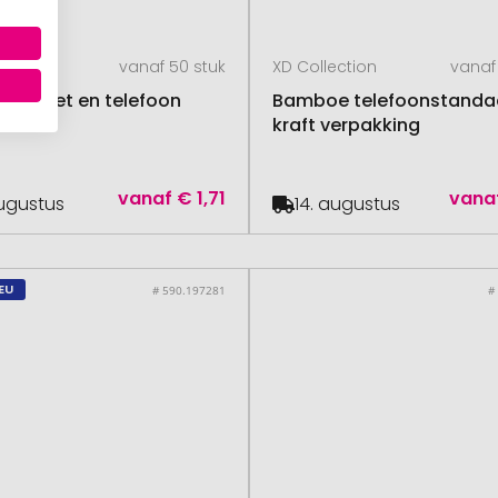
ection
vanaf 50 stuk
XD Collection
vanaf
 tablet en telefoon
Bamboe telefoonstandaa
kraft verpakking
vanaf
€ 1,71
vana
augustus
14. augustus
EU
# 590.197281
#