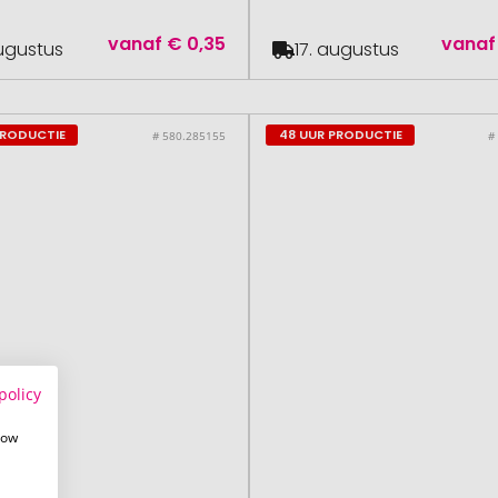
vanaf
€ 0,35
vanaf
augustus
17. augustus
PRODUCTIE
48 UUR PRODUCTIE
# 580.285155
#
policy
how