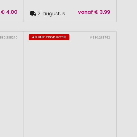
€ 4,00
vanaf
€ 3,99
12. augustus
48 UUR PRODUCTIE
 580.285210
# 580.285762