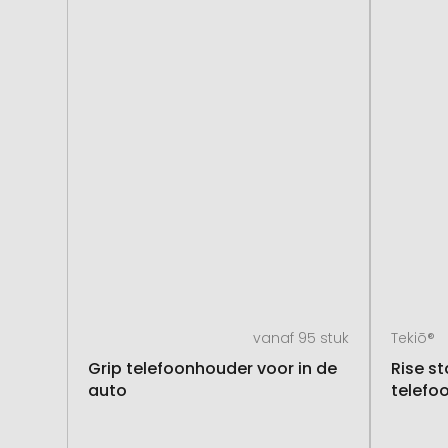
vanaf 95 stuk
Tekiō®
Grip telefoonhouder voor in de
Rise s
auto
telefo