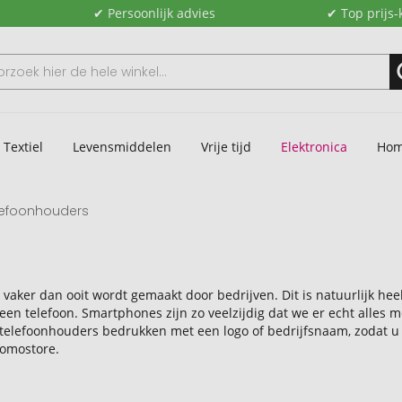
✔ Persoonlijk advies
✔ Top prijs-
Textiel
Levensmiddelen
Vrije tijd
Elektronica
Hom
lefoonhouders
vaker dan ooit wordt gemaakt door bedrijven. Dit is natuurlijk hee
en telefoon. Smartphones zijn zo veelzijdig dat we er echt alles 
 telefoonhouders bedrukken met een logo of bedrijfsnaam, zodat u 
romostore.