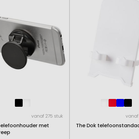
vanaf 275 stuk
vanaf
telefoonhouder met
The Dok telefoonstanda
reep