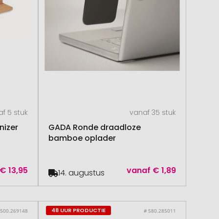
f 5 stuk
vanaf 35 stuk
nizer
GADA Ronde draadloze
bamboe oplader
€ 13,95
vanaf
€ 1,89
14. augustus
48 UUR PRODUCTIE
 500.269148
# 580.285011