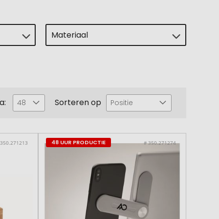
Materiaal
a:
Sorteren op
48
Positie
48 UUR PRODUCTIE
 350.271213
# 350.271274