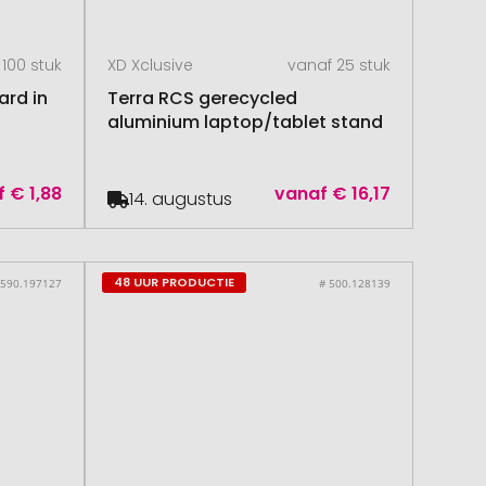
 100 stuk
XD Xclusive
vanaf 25 stuk
rd in
Terra RCS gerecycled
aluminium laptop/tablet stand
f
€ 1,88
vanaf
€ 16,17
14. augustus
48 UUR PRODUCTIE
 590.197127
# 500.128139