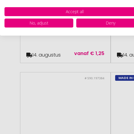
Accept all
XD Collection
vanaf 100 stuk
XD Coll
No, adjust
Deny
Bamboe telefoon standaard
Bamboe
stand
vanaf
€ 1,25
14. augustus
14. 
MADE IN 
# 590.197384