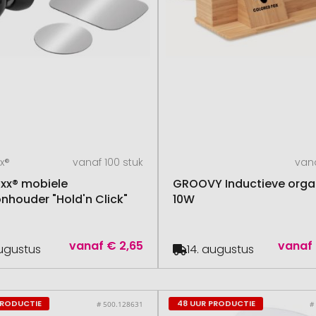
x®
vanaf 100 stuk
vana
x® mobiele
GROOVY Inductieve orga
onhouder "Hold'n Click"
10W
vanaf
€ 2,65
vanaf
augustus
14. augustus
PRODUCTIE
48 UUR PRODUCTIE
# 500.128631
#