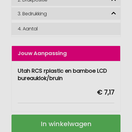
3.
Bedrukking
4.
Aantal
Jouw Aanpassing
Utah RCS rplastic en bamboe LCD
bureauklok/bruin
€ 7,17
Utah
Op
In winkelwagen
RCS
voorraad
rplastic