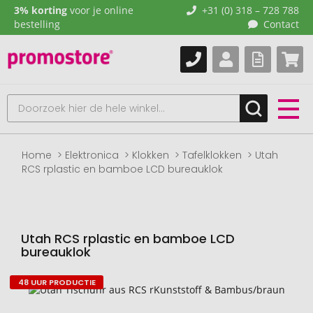
3% korting
voor je online
+31 (0) 318 – 728 788
bestelling
Contact
Home
Elektronica
Klokken
Tafelklokken
Utah
RCS rplastic en bamboe LCD bureauklok
Utah RCS rplastic en bamboe LCD
bureauklok
48 UUR PRODUCTIE
Naar
het