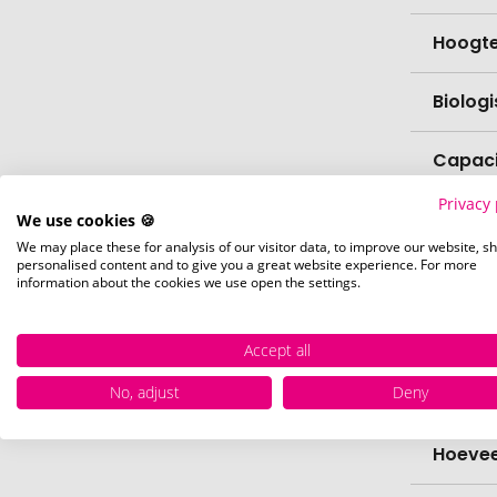
Hoogt
Biolog
Capaci
Privacy 
vaatw
We use cookies 🍪
We may place these for analysis of our visitor data, to improve our website, s
personalised content and to give you a great website experience. For more
Verfijn
information about the cookies we use open the settings.
Levert
Accept all
No, adjust
Deny
Levert
Hoevee