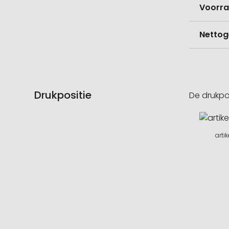
Voorr
Nettog
Drukpositie
De drukpo
arti