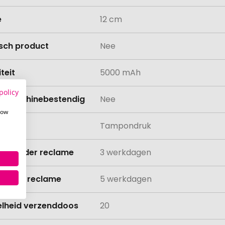
e
12 cm
isch product
Nee
teit
5000 mAh
policy
asmachinebestendig
Nee
how
ing
Tampondruk
ijd zonder reclame
3 werkdagen
ijd met reclame
5 werkdagen
lheid verzenddoos
20