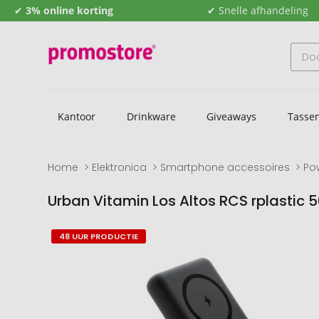
✔
3% online korting
✔ Snelle afhandeling
Kantoor
Drinkware
Giveaways
Tasse
Home
Elektronica
Smartphone accessoires
Po
Urban Vitamin Los Altos RCS rplasti
Naar
Naar
48 UUR PRODUCTIE
het
het
einde
begin
van
van
de
de
afbeeldingengalerij
afbeeldingengalerij
gaan