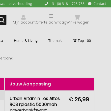
kwaliteitverhouding
+31 (0) 318 – 728 788
Contact
Mijn account
Offerte aanvraag
Winkelwagen
ca
Home & Living
Thema's
🏆 Top 100
werbank
Jouw Aanpassing
Urban Vitamin Los Altos
€ 26,99
RCS rplastic 5000mah
powerbank/zwart