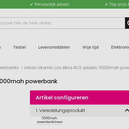
✔ Persoonlijk advies
✔ Top prijs-
n
Textiel
Levensmiddelen
Vrije tijd
Elektroni
werbanks
Urban Vitamin Los Altos RCS rplastic 5000mah po
c 5000mah powerbank
Artikel configureren
Urban Vitamin 
1.
Veredelungsprodukt
Los Altos RCS 
rplastic 
5000mah 
powerbank/zwart