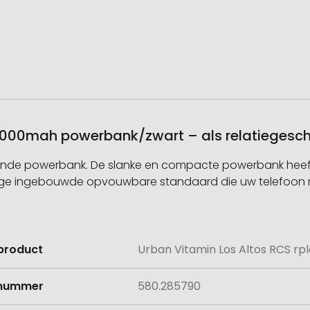
c 5000mah powerbank/zwart – als relatiegesc
ende powerbank. De slanke en compacte powerbank heeft
jdige ingebouwde opvouwbare standaard die uw telefoon
product
Urban Vitamin Los Altos RCS r
e
lnummer
580.285790