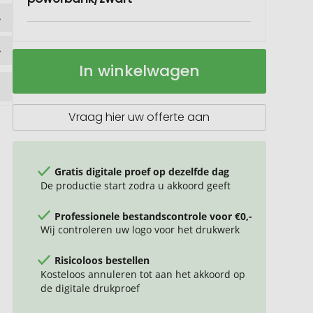
Urban
Op
In winkelwagen
Vitamin
voorraad
Los
Altos
RCS
Vraag hier uw offerte aan
rplastic
5000mah
powerbank
Gratis digitale proef op dezelfde dag
De productie start zodra u akkoord geeft
Professionele bestandscontrole voor €0,-
Wij controleren uw logo voor het drukwerk
Risicoloos bestellen
Kosteloos annuleren tot aan het akkoord op
de digitale drukproef