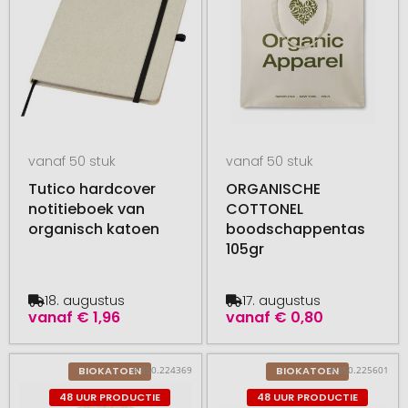
vanaf 50 stuk
vanaf 50 stuk
Tutico hardcover
ORGANISCHE
notitieboek van
COTTONEL
organisch katoen
boodschappentas
105gr
18. augustus
17. augustus
vanaf
€ 1,96
vanaf
€ 0,80
# 350.224369
# 350.225601
BIOKATOEN
BIOKATOEN
48 UUR PRODUCTIE
48 UUR PRODUCTIE