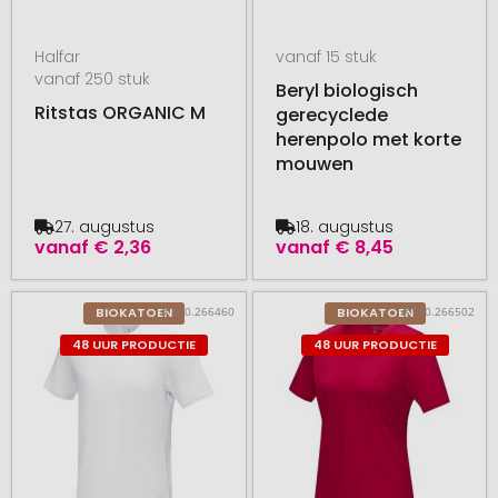
Halfar
vanaf 15 stuk
vanaf 250 stuk
Beryl biologisch
Ritstas ORGANIC M
gerecyclede
herenpolo met korte
mouwen
27. augustus
18. augustus
vanaf
€ 2,36
vanaf
€ 8,45
# 500.266460
# 500.266502
BIOKATOEN
BIOKATOEN
48 UUR PRODUCTIE
48 UUR PRODUCTIE