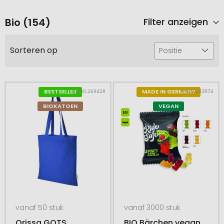
Bio (154)
Filter anzeigen
Sorteren op
Positie
# 500.269428
# 545.283874
BESTSELLER
MADE IN GERMANY
BIOKATOEN
VEGAN
vanaf 50 stuk
vanaf 3000 stuk
Orissa GOTS
BIO Bärchen vegan