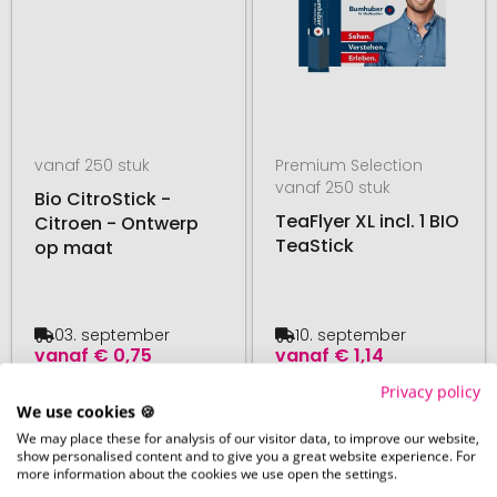
vanaf 250 stuk
Premium Selection
vanaf 250 stuk
Bio CitroStick -
TeaFlyer XL incl. 1 BIO
Citroen - Ontwerp
TeaStick
op maat
03. september
10. september
vanaf
€ 0,75
vanaf
€ 1,14
Privacy policy
We use cookies 🍪
# 330.172261
# 330.285278
MADE IN GERMANY
MADE IN GERMANY
We may place these for analysis of our visitor data, to improve our website,
BIOLOGISCH
BIOLOGISCH
show personalised content and to give you a great website experience. For
more information about the cookies we use open the settings.