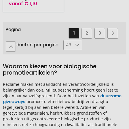
vanaf
€ 1,10
Pagina
U
Pagina
Pagina
Pagina
Pagin
Volge
1
2
3
4
leest
Producten per pagina:
48
momenteel
pagina
Waarom kiezen voor biologische
promotieartikelen?
Reclame maken met aandacht en verantwoordelijkheid is
belangrijker dan ooit. Milieubescherming hoort geen last te
zijn, maar vanzelfsprekend. Door het inzetten van
duurzame
giveaways
promoot u effectief uw bedrijf en draagt u
tegelijkertijd bij aan een betere wereld. Artikelen van
gerecyclede materialen, herbruikbare grondstoffen of
producten uit gecontroleerde biologische productie zijn
minstens net zo hoogwaardig en kwalitatief als traditionele