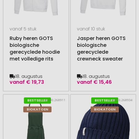
vanaf 5 stuk
vanaf 10 stuk
Ruby heren GOTS
Jasper heren GOTS
biologische
biologische
gerecyclede hoodie
gerecyclede
met volledige rits
crewneck sweater
18. augustus
18. augustus
vanaf
€ 19,73
vanaf
€ 15,46
# 500.268911
# 500.268934
BESTSELLER
BESTSELLER
BIOKATOEN
BIOKATOEN