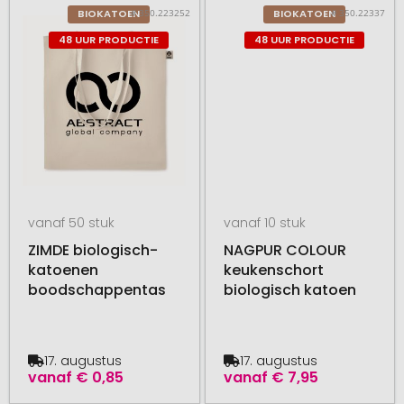
# 350.223252
# 350.22337
BIOKATOEN
BIOKATOEN
48 UUR PRODUCTIE
48 UUR PRODUCTIE
vanaf 50 stuk
vanaf 10 stuk
ZIMDE biologisch-
NAGPUR COLOUR
katoenen
keukenschort
boodschappentas
biologisch katoen
17. augustus
17. augustus
vanaf
€ 0,85
vanaf
€ 7,95