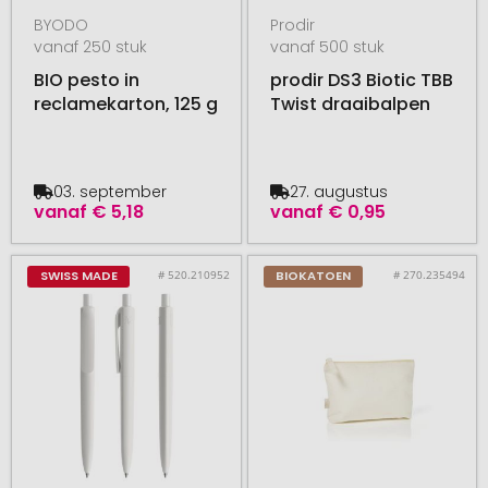
BYODO
Prodir
vanaf 250 stuk
vanaf 500 stuk
BIO pesto in
prodir DS3 Biotic TBB
reclamekarton, 125 g
Twist draaibalpen
03. september
27. augustus
vanaf
€ 5,18
vanaf
€ 0,95
# 520.210952
# 270.235494
SWISS MADE
BIOKATOEN