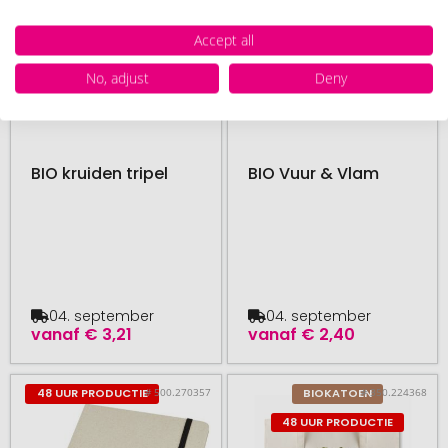
Accept all
No, adjust
Deny
BIO kruiden tripel
BIO Vuur & Vlam
04. september
04. september
vanaf
€ 3,21
vanaf
€ 2,40
# 500.270357
# 350.224368
48 UUR PRODUCTIE
BIOKATOEN
48 UUR PRODUCTIE