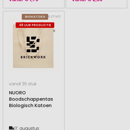
# 350.271631
BIOKATOEN
48 UUR PRODUCTIE
vanaf 35 stuk
NUORO
Boodschappentas
Biologisch Katoen
17. augustus