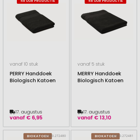
48 UUR PRODUCTIE
48 UUR PRODUCTIE
vanaf 10 stuk
vanaf 5 stuk
PERRY Handdoek
MERRY Handdoek
Biologisch Katoen
Biologisch Katoen
17. augustus
17. augustus
vanaf
€ 6,95
vanaf
€ 13,10
# 350.272480
# 350.272481
BIOKATOEN
BIOKATOEN