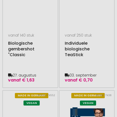
vanaf 140 stuk
vanaf 250 stuk
Biologische
Individuele
gembershot
biologische
"Classic
TeaStick
27. augustus
03. september
vanaf
€ 1,63
vanaf
€ 0,70
# 510.174552
# 510.17438
MADE IN GERMANY
MADE IN GERMANY
VEGAN
VEGAN