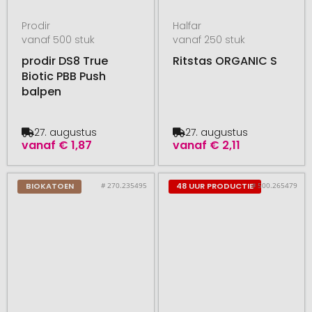
Prodir
Halfar
vanaf 500 stuk
vanaf 250 stuk
prodir DS8 True
Ritstas ORGANIC S
Biotic PBB Push
balpen
27. augustus
27. augustus
vanaf
€ 1,87
vanaf
€ 2,11
# 270.235495
# 500.265479
BIOKATOEN
48 UUR PRODUCTIE