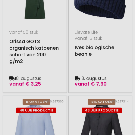
vanaf 50 stuk
Elevate Life
vanaf 15 stuk
Orissa GOTS
Ives biologische
organisch katoenen
beanie
schort van 200
g/m2
18. augustus
18. augustus
vanaf
€ 3,25
vanaf
€ 7,90
# 500.267300
# 500.267314
BIOKATOEN
BIOKATOEN
48 UUR PRODUCTIE
48 UUR PRODUCTIE