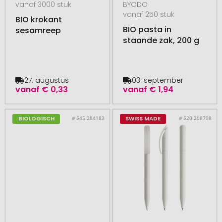
vanaf 3000 stuk
BYODO
vanaf 250 stuk
BIO krokant
BIO pasta in
sesamreep
staande zak, 200 g
27. augustus
03. september
vanaf
€ 0,33
vanaf
€ 1,94
# 545.284183
# 520.208798
BIOLOGISCH
SWISS MADE