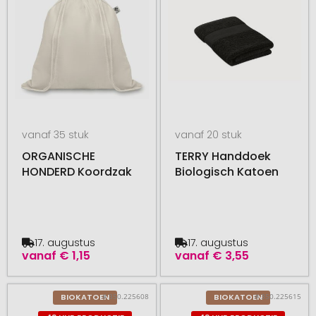
vanaf 35 stuk
vanaf 20 stuk
ORGANISCHE
TERRY Handdoek
HONDERD Koordzak
Biologisch Katoen
17. augustus
17. augustus
vanaf
€ 1,15
vanaf
€ 3,55
# 350.225608
# 350.225615
BIOKATOEN
BIOKATOEN