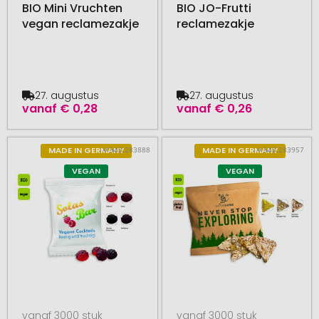
BIO Mini Vruchten
BIO JO-Frutti
vegan reclamezakje
reclamezakje
27. augustus
27. augustus
vanaf
€ 0,28
vanaf
€ 0,26
# 545.283888
# 545.283957
MADE IN GERMANY
MADE IN GERMANY
VEGAN
VEGAN
vanaf 3000 stuk
vanaf 3000 stuk