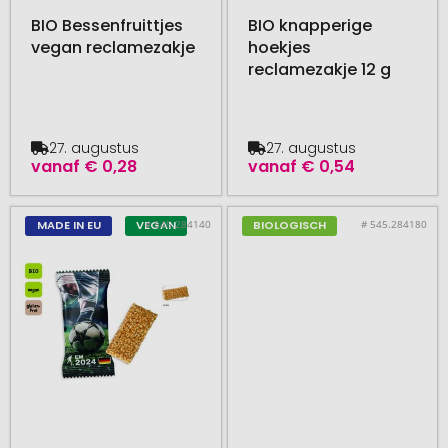
BIO Bessenfruittjes
BIO knapperige
vegan reclamezakje
hoekjes
reclamezakje 12 g
27. augustus
27. augustus
vanaf
€ 0,28
vanaf
€ 0,54
# 545.284140
# 545.284180
MADE IN EU
VEGAN
BIOLOGISCH