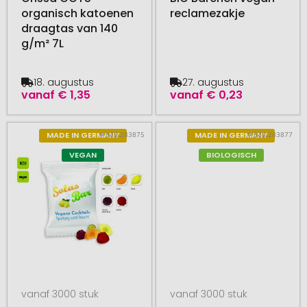
organisch katoenen
reclamezakje
draagtas van 140
g/m² 7L
18. augustus
27. augustus
vanaf
€ 1,35
vanaf
€ 0,23
# 545.283875
# 545.283877
MADE IN GERMANY
MADE IN GERMANY
VEGAN
BIOLOGISCH
vanaf 3000 stuk
vanaf 3000 stuk