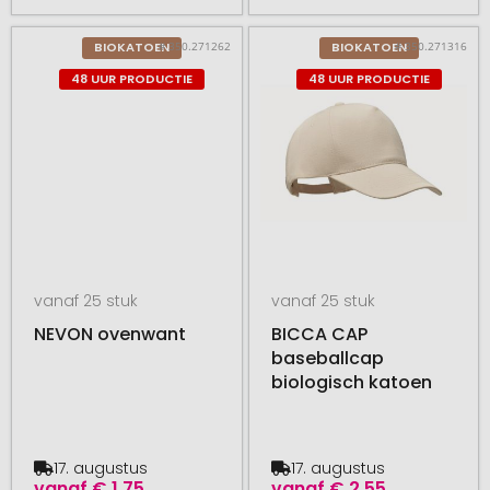
# 350.271262
# 350.271316
BIOKATOEN
BIOKATOEN
48 UUR PRODUCTIE
48 UUR PRODUCTIE
vanaf 25 stuk
vanaf 25 stuk
NEVON ovenwant
BICCA CAP
baseballcap
biologisch katoen
17. augustus
17. augustus
vanaf
€ 1,75
vanaf
€ 2,55