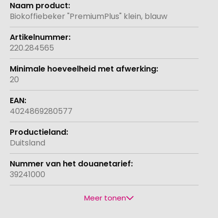
Meer
informatie
Biokoffiebeker "PremiumPlus" klein, blauw
220.284565
20
4024869280577
Duitsland
39241000
Meer tonen