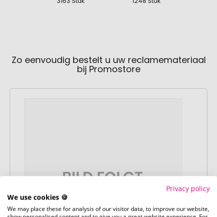
3163 Stuk
1248 Stuk
31
Zo eenvoudig bestelt u uw reclamemateriaal
bij Promostore
Privacy policy
We use cookies 🍪
We may place these for analysis of our visitor data, to improve our website,
show personalised content and to give you a great website experience. For