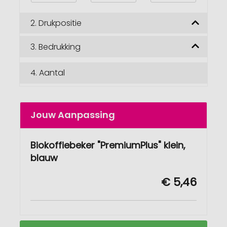
2.
Drukpositie
3.
Bedrukking
4.
Aantal
Jouw Aanpassing
Biokoffiebeker "PremiumPlus" klein,
blauw
€ 5,46
Biologische
Op