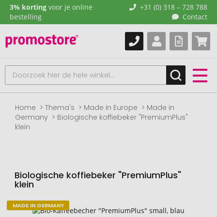
3% korting
voor je online
+31 (0) 318 – 728 788
bestelling
Contact
Home
Thema's
Made in Europe
Made in
Germany
Biologische koffiebeker "PremiumPlus"
klein
Biologische koffiebeker "PremiumPlus"
klein
MADE IN GERMANY
Naar