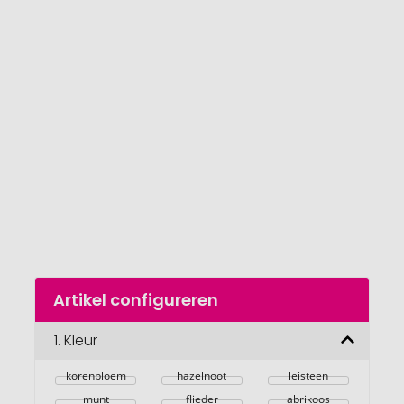
het
einde
van
de
afbeeldingengalerij
gaan
Naar
Artikel configureren
het
begin
van
1.
Kleur
de
afbeeldingengalerij
korenbloem
hazelnoot
leisteen
munt
flieder
abrikoos