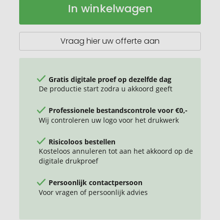
In winkelwagen
Tex®
voorraad
STANDARD
100
gecertificeerde
Vraag hier uw offerte aan
katoenen
tas
met
lange
Gratis digitale proef op dezelfde dag
hengsels
De productie start zodra u akkoord geeft
Professionele bestandscontrole voor €0,-
Wij controleren uw logo voor het drukwerk
Risicoloos bestellen
Kosteloos annuleren tot aan het akkoord op de
digitale drukproef
Persoonlijk contactpersoon
Voor vragen of persoonlijk advies