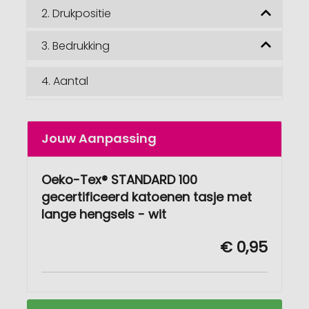
2.
Drukpositie
3.
Bedrukking
4.
Aantal
Jouw Aanpassing
Oeko-Tex® STANDARD 100
gecertificeerd katoenen tasje met
lange hengsels - wit
€ 0,95
Oeko-
Op