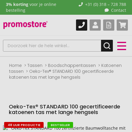
3% korting
voor je online
+31 (0) 318 – 728 788
bestelling
Contact
Home
Tassen
Boodschappentassen
Katoenen
tassen
Oeko-Tex® STANDARD 100 gecertificeerde
katoenen tas met lange hengsels
Oeko-Tex® STANDARD 100 gecertificeerde
katoenen tas met lange hengsels
48 UUR PRODUCTIE
BESTSELLER
Naar