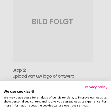
Stap 2:
Upload van uw logo of ontwerp
Upload uw logo of ontwerp op onze
Privacy policy
afrekenpagina (checkout) en rond uw
We use cookies 🍪
bestelling af. Mocht u op dit moment
We may place these for analysis of our visitor data, to improve our website,
geen geschikt bestand beschikbaar
show personalised content and to give you a great website experience. For
hebben, dan kunt u dit later aanleveren.
more information about the cookies we use open the settings.