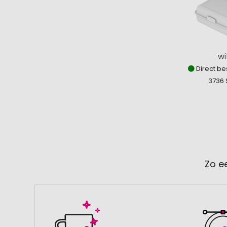
wi
Direct be
3736 
Zo e