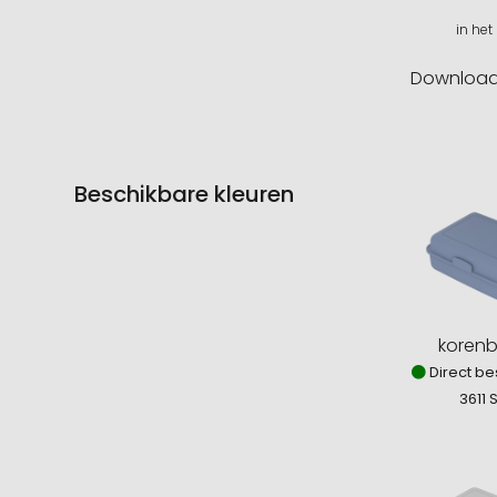
in het
Downloa
Beschikbare kleuren
koren
Direct be
3611 