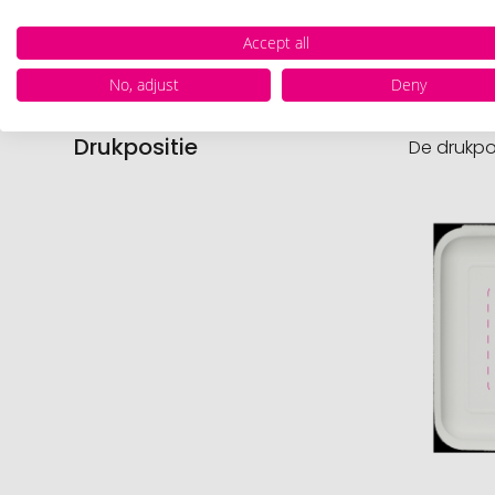
Nettog
Accept all
No, adjust
Deny
Drukpositie
De drukpo