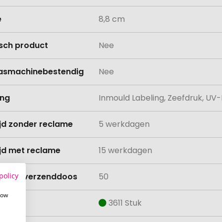
e
8,8 cm
isch product
Nee
asmachinebestendig
Nee
ing
Inmould Labeling, Zeefdruk, UV-
ijd zonder reclame
5 werkdagen
ijd met reclame
15 werkdagen
policy
lheid verzenddoos
50
how
aad
3611 Stuk