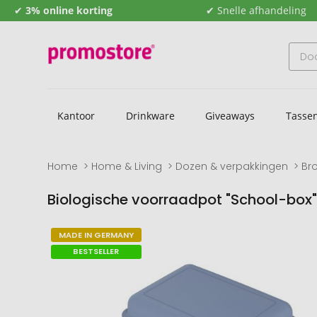
✔
3% online korting
✔ Snelle afhandeling
Kantoor
Drinkware
Giveaways
Tasse
Home
Home & Living
Dozen & verpakkingen
Br
Biologische voorraadpot "School-box"
Naar
Naar
MADE IN GERMANY
het
het
BESTSELLER
einde
begin
van
van
de
de
afbeeldingengalerij
afbeeldingengalerij
gaan