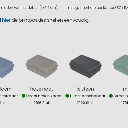
 midden van het deksel (11x6,4 cm)
mittig, innerhalb der Kontur (87 x 
d
hier
de printposities snel en eenvoudig.
bloem
hazelnoot
leisteen
m
schikbaar
Direct beschikbaar
Direct beschikbaar
Direct 
Stuk
2816 Stuk
1920 Stuk
178