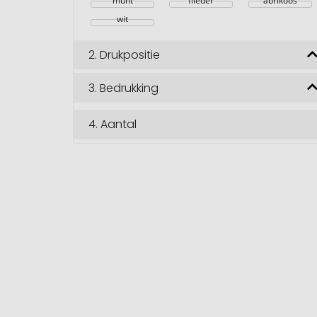
munt
flieder
abrikoos
wit
2.
Drukpositie
3.
Bedrukking
4.
Aantal