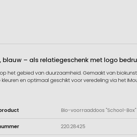
 blauw – als relatiegeschenk met logo bedr
us op het gebied van duurzaamheid. Gemaakt van biokunstst
ijke kleuren en optimaal geschikt voor veredeling via het IM
product
Bio-voorraaddoos "School-Box" 
e
lnummer
220.28425