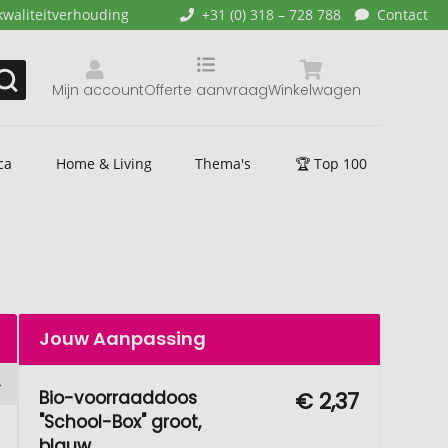
kwaliteitverhouding
+31 (0) 318 – 728 788
Contact
Mijn account
Offerte aanvraag
Winkelwagen
ca
Home & Living
Thema's
🏆 Top 100
Jouw Aanpassing
Bio-voorraaddoos
€ 2,37
"School-Box" groot,
blauw