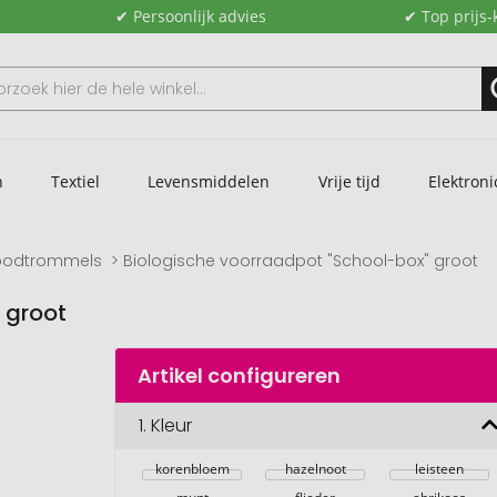
✔ Persoonlijk advies
✔ Top prijs-
n
Textiel
Levensmiddelen
Vrije tijd
Elektroni
oodtrommels
Biologische voorraadpot "School-box" groot
 groot
Artikel configureren
1.
Kleur
korenbloem
hazelnoot
leisteen