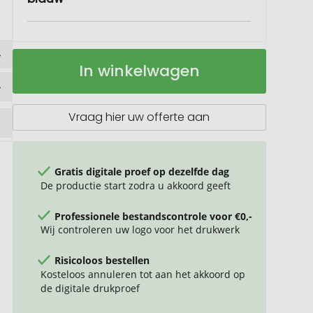
Biologische
Op
In winkelwagen
voorraadpot
voorraad
"School-
box"
groot
Vraag hier uw offerte aan
Gratis digitale proef op dezelfde dag
De productie start zodra u akkoord geeft
Professionele bestandscontrole voor €0,-
Wij controleren uw logo voor het drukwerk
Risicoloos bestellen
Kosteloos annuleren tot aan het akkoord op
de digitale drukproef