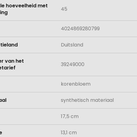
le hoeveelheid met
45
ing
4024869280799
tieland
Duitsland
 van het
39249000
tarief
korenbloem
aal
synthetisch materiaal
17,5 cm
e
13,1 cm