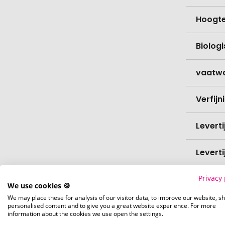
Hoogt
Biolog
vaatw
Verfijn
Levert
Levert
Privacy 
Hoevee
We use cookies 🍪
We may place these for analysis of our visitor data, to improve our website, s
Voorr
personalised content and to give you a great website experience. For more
information about the cookies we use open the settings.