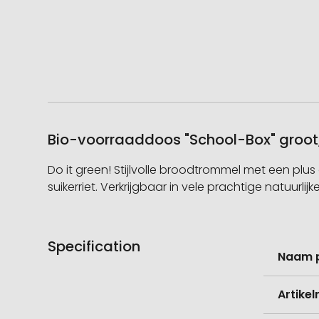
Bio-voorraaddoos "School-Box" groot,
Do it green! Stijlvolle broodtrommel met een pl
suikerriet. Verkrijgbaar in vele prachtige natuurl
Specification
Meer
Naam 
informati
Artike