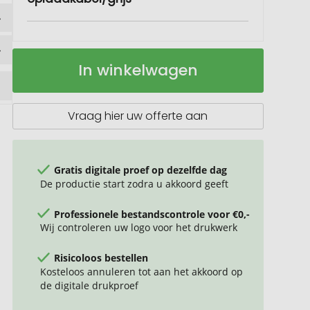
Terra
Op
In winkelwagen
RCS
voorraad
recycled
aluminium
6-
Vraag hier uw offerte aan
in-
1
oplaadkabel
Gratis digitale proef op dezelfde dag
De productie start zodra u akkoord geeft
Professionele bestandscontrole voor €0,-
Wij controleren uw logo voor het drukwerk
Risicoloos bestellen
Kosteloos annuleren tot aan het akkoord op
de digitale drukproef