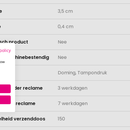
e
3,5 cm
e
0,4 cm
isch product
Nee
policy
asmachinebestendig
Nee
how
ing
Doming, Tampondruk
ijd zonder reclame
3 werkdagen
ijd met reclame
7 werkdagen
lheid verzenddoos
150