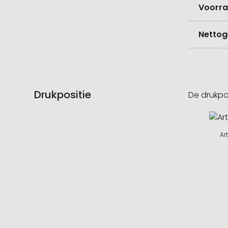
Voorr
Nettog
Drukpositie
De drukpo
Ar