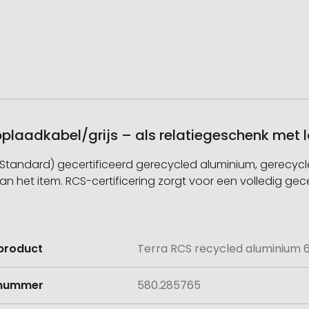
oplaadkabel/grijs – als relatiegeschenk met
andard) gecertificeerd gerecycled aluminium, gerecycle
n het item. RCS-certificering zorgt voor een volledig gecer
product
Terra RCS recycled aluminium 6
e
lnummer
580.285765