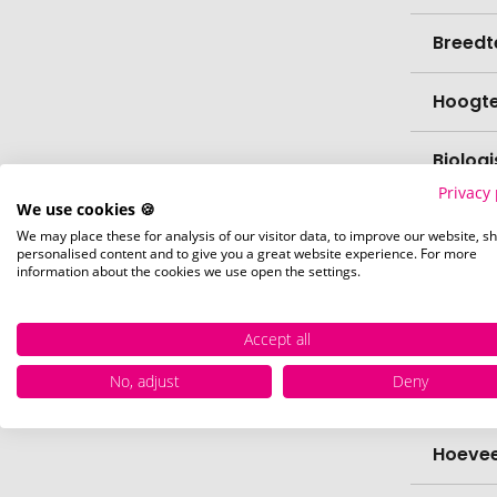
Breedt
Hoogt
Biolog
Privacy 
We use cookies 🍪
vaatw
We may place these for analysis of our visitor data, to improve our website, s
personalised content and to give you a great website experience. For more
information about the cookies we use open the settings.
Verfijn
Levert
Accept all
No, adjust
Deny
Levert
Hoevee