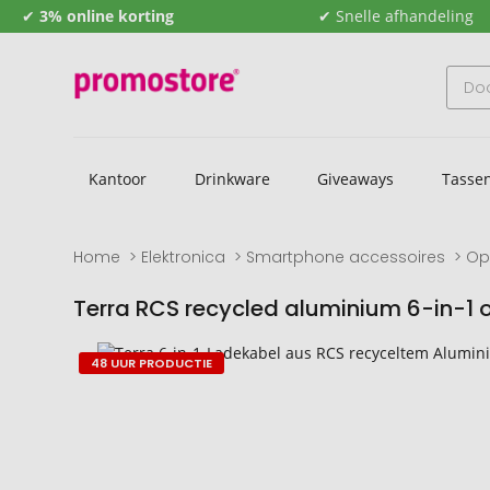
✔
3% online korting
✔ Snelle afhandeling
Kantoor
Drinkware
Giveaways
Tasse
Home
Elektronica
Smartphone accessoires
Op
Terra RCS recycled aluminium 6-in-1
Naar
Naar
48 UUR PRODUCTIE
het
het
einde
begin
van
van
de
de
afbeeldingengalerij
afbeeldingengalerij
gaan