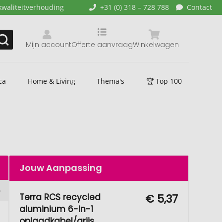
kwaliteitverhouding
+31 (0) 318 – 728 788
Contact
Mijn account
Offerte aanvraag
Winkelwagen
ca
Home & Living
Thema's
🏆 Top 100
Jouw Aanpassing
Terra RCS recycled
€ 5,37
aluminium 6-in-1
oplaadkabel/grijs