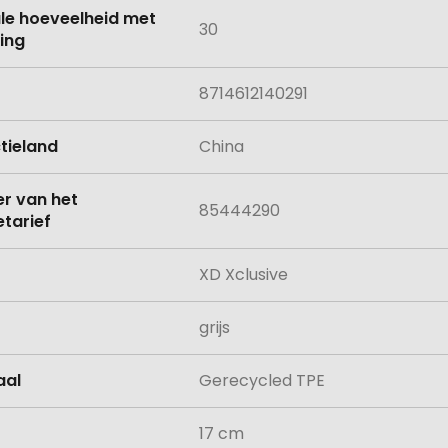
le hoeveelheid met
30
ing
8714612140291
tieland
China
 van het
85444290
tarief
XD Xclusive
grijs
aal
Gerecycled TPE
17 cm