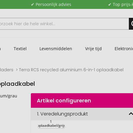
✔ Persoonlijk advies
✔ Top prijs-
n
Textiel
Levensmiddelen
Vrije tijd
Elektroni
laders
Terra RCS recycled aluminium 6-in-1 oplaadkabel
 oplaadkabel
Artikel configureren
Terra RCS 
1.
Veredelungsprodukt
recycled 
aluminium 6-in-
1 
oplaadkabel/grijs