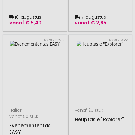
18. augustus
17. augustus
vanaf
€ 5,40
vanaf
€ 2,85
# 270.235245
# 220.284554
Halfar
vanaf 25 stuk
vanaf 50 stuk
Heuptasje "Explorer"
Evenemententas
EASY