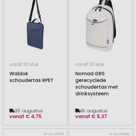
vanaf 20 stuk
vanaf 20 stuk
Waldok
Nomad GRS
schoudertas RPET
gerecyclede
schoudertas met
drinksysteem
20. augustus
18. augustus
vanaf
€ 4,75
vanaf
€ 5,37
# 140.276147
# 140.276442