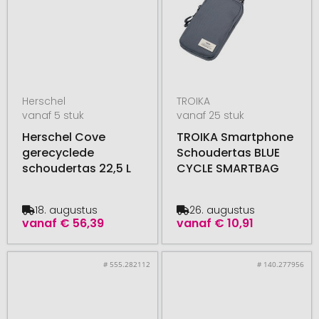
Herschel
TROIKA
vanaf 5 stuk
vanaf 25 stuk
Herschel Cove
TROIKA Smartphone
gerecyclede
Schoudertas BLUE
schoudertas 22,5 L
CYCLE SMARTBAG
18. augustus
26. augustus
vanaf
€ 56,39
vanaf
€ 10,91
# 555.282112
# 140.277956