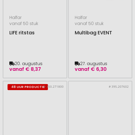
Halfar
Halfar
vanaf 50 stuk
vanaf 50 stuk
LIFE ritstas
Multibag EVENT
20. augustus
27. augustus
vanaf
€ 8,37
vanaf
€ 6,30
# 350.271800
# 395.207602
48 UUR PRODUCTIE