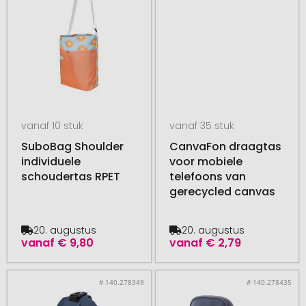
vanaf 10 stuk
vanaf 35 stuk
SuboBag Shoulder
CanvaFon draagtas
individuele
voor mobiele
schoudertas RPET
telefoons van
gerecycled canvas
20. augustus
20. augustus
vanaf
€ 9,80
vanaf
€ 2,79
# 140.278349
# 140.278435