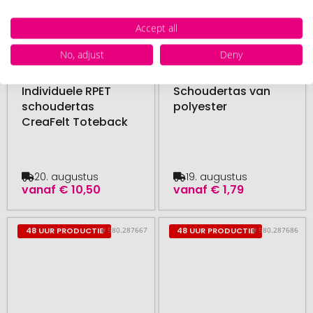
Accept all
No, adjust
Deny
vanaf 10 stuk
vanaf 25 stuk
Individuele RPET
Schoudertas van
schoudertas
polyester
CreaFelt Toteback
20. augustus
19. augustus
vanaf
€ 10,50
vanaf
€ 1,79
# 580.287667
# 580.287686
48 UUR PRODUCTIE
48 UUR PRODUCTIE