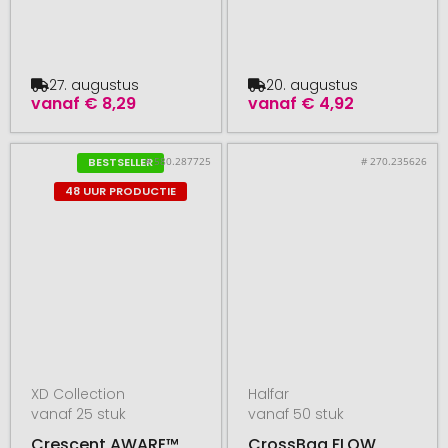
27. augustus
20. augustus
vanaf
€ 8,29
vanaf
€ 4,92
# 580.287725
# 270.235626
BESTSELLER
48 UUR PRODUCTIE
XD Collection
Halfar
vanaf 25 stuk
vanaf 50 stuk
Crescent AWARE™
CrossBag FLOW