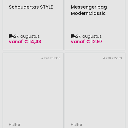
Schoudertas STYLE
Messenger bag
ModernClassic
27. augustus
27. augustus
vanaf
€ 14,43
vanaf
€ 12,97
# 270.235336
# 270.235339
Halfar
Halfar