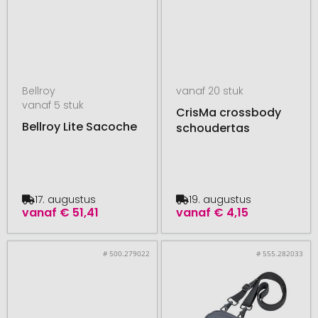
Bellroy
vanaf 20 stuk
vanaf 5 stuk
CrisMa crossbody
Bellroy Lite Sacoche
schoudertas
17. augustus
19. augustus
vanaf
€ 51,41
vanaf
€ 4,15
# 500.279022
# 555.282033