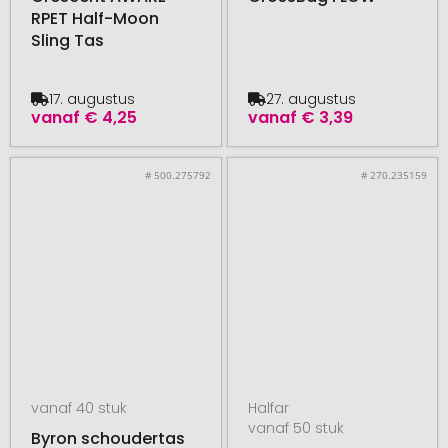
RPET Half-Moon
Sling Tas
17. augustus
27. augustus
vanaf
€ 4,25
vanaf
€ 3,39
# 500.275792
# 270.235159
vanaf 40 stuk
Halfar
vanaf 50 stuk
Byron schoudertas