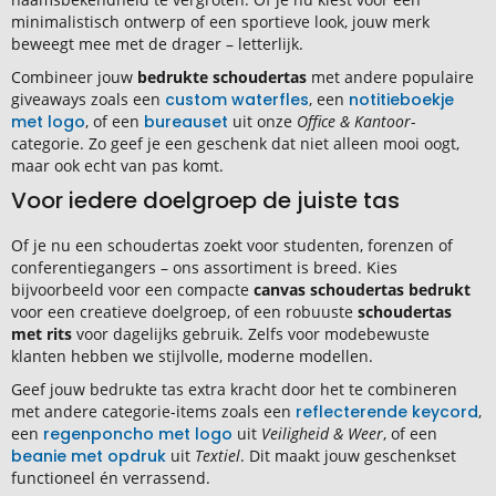
minimalistisch ontwerp of een sportieve look, jouw merk
beweegt mee met de drager – letterlijk.
Combineer jouw
bedrukte schoudertas
met andere populaire
giveaways zoals een
custom waterfles
, een
notitieboekje
met logo
, of een
bureauset
uit onze
Office & Kantoor
-
categorie. Zo geef je een geschenk dat niet alleen mooi oogt,
maar ook echt van pas komt.
Voor iedere doelgroep de juiste tas
Of je nu een schoudertas zoekt voor studenten, forenzen of
conferentiegangers – ons assortiment is breed. Kies
bijvoorbeeld voor een compacte
canvas schoudertas bedrukt
voor een creatieve doelgroep, of een robuuste
schoudertas
met rits
voor dagelijks gebruik. Zelfs voor modebewuste
klanten hebben we stijlvolle, moderne modellen.
Geef jouw bedrukte tas extra kracht door het te combineren
met andere categorie-items zoals een
reflecterende keycord
,
een
regenponcho met logo
uit
Veiligheid & Weer
, of een
beanie met opdruk
uit
Textiel
. Dit maakt jouw geschenkset
functioneel én verrassend.