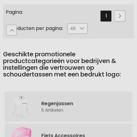
Pagina
U
Pagina
Pagin
Volge
1
2
leest
Producten per pagina:
48
momenteel
pagina
Geschikte promotionele
productcategorieën voor bedrijven &
instellingen die vertrouwen op
schoudertassen met een bedrukt logo:
Regenjassen
5 Artikelen
Fiets Accessoires