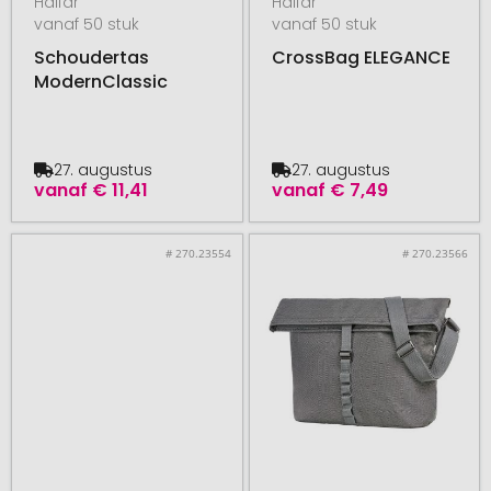
Halfar
Halfar
vanaf 50 stuk
vanaf 50 stuk
Schoudertas
CrossBag ELEGANCE
ModernClassic
27. augustus
27. augustus
vanaf
€ 11,41
vanaf
€ 7,49
# 270.23554
# 270.23566