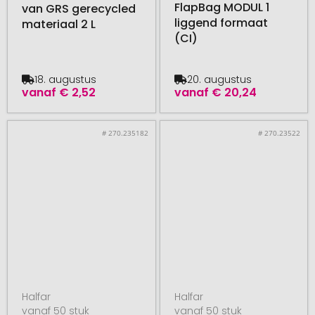
FlapBag MODUL 1
van GRS gerecycled
liggend formaat
materiaal 2 L
(CI)
18. augustus
20. augustus
vanaf
€ 2,52
vanaf
€ 20,24
# 270.235182
# 270.23522
Halfar
Halfar
vanaf 50 stuk
vanaf 50 stuk