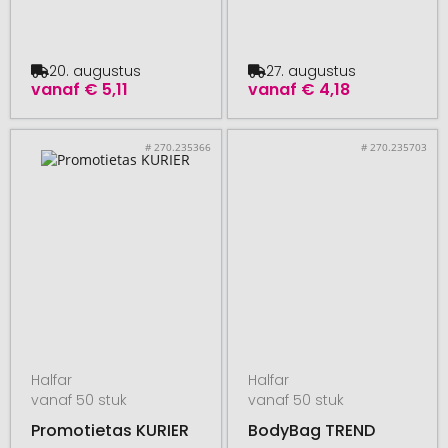
20. augustus
27. augustus
vanaf
€ 5,11
vanaf
€ 4,18
# 270.235366
# 270.235703
Halfar
Halfar
vanaf 50 stuk
vanaf 50 stuk
Promotietas KURIER
BodyBag TREND