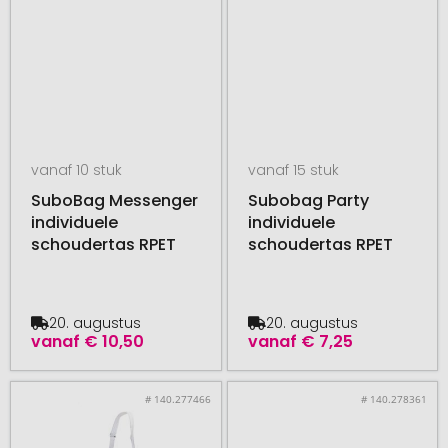
vanaf 10 stuk
vanaf 15 stuk
SuboBag Messenger
Subobag Party
individuele
individuele
schoudertas RPET
schoudertas RPET
20. augustus
20. augustus
vanaf
€ 10,50
vanaf
€ 7,25
# 140.277466
# 140.278361