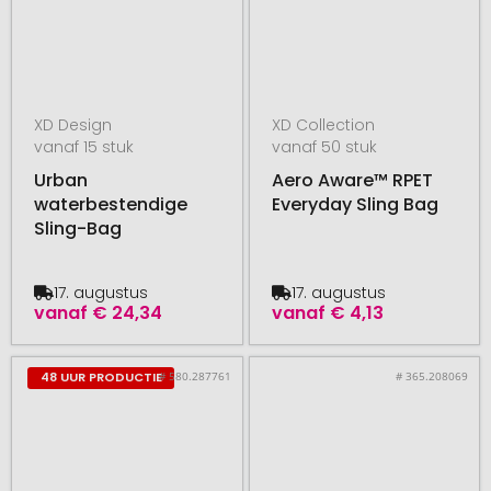
XD Design
XD Collection
vanaf 15 stuk
vanaf 50 stuk
Urban
Aero Aware™ RPET
waterbestendige
Everyday Sling Bag
Sling-Bag
17. augustus
17. augustus
vanaf
€ 24,34
vanaf
€ 4,13
# 580.287761
# 365.208069
48 UUR PRODUCTIE