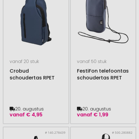
vanaf 20 stuk
vanaf 50 stuk
Crobud
FestiFon telefoontas
schoudertas RPET
schoudertas RPET
20. augustus
20. augustus
vanaf
€ 4,95
vanaf
€ 1,99
# 140.278439
# 500.280882