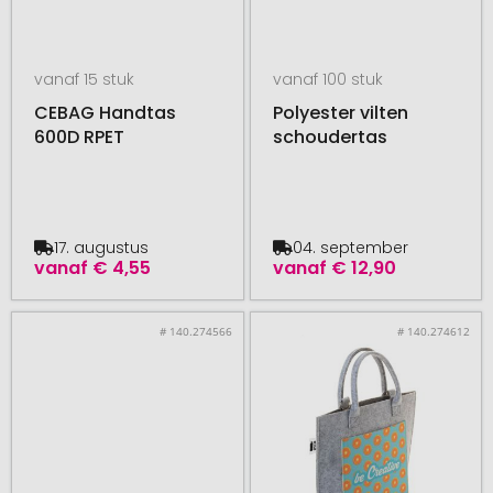
vanaf 15 stuk
vanaf 100 stuk
CEBAG Handtas
Polyester vilten
600D RPET
schoudertas
17. augustus
04. september
vanaf
€ 4,55
vanaf
€ 12,90
# 140.274566
# 140.274612