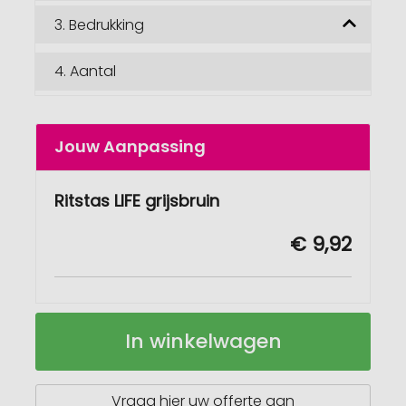
3.
Bedrukking
4.
Aantal
Jouw Aanpassing
Ritstas LIFE grijsbruin
€ 9,92
LIFE
Op
In winkelwagen
ritstas
voorraad
Vraag hier uw offerte aan