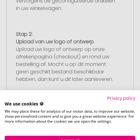
vervolgens de geconfigureerde artikelen
in uw winkelwagen.
Stap 2:
Upload van uw logo of ontwerp
Upload uw logo of ontwerp op onze
afrekenpagina (checkout) en rond uw
bestelling af. Mocht u op dit moment
geen geschikt bestand beschikbaar
hebben, dan kunt u dit later aanleveren.
Privacy policy
We use cookies 🍪
Stap 3:
We may place these for analysis of our visitor data, to improve our website,
Artikelvoorbeeld en goedkeuring
show personalised content and to give you a great website experience. For
U ontvangt van ons een gratis
more information about the cookies we use open the settings.
drukvoorbeeld met uw ontwerp. Zodra u
dit heeft goedgekeurd, starten wij direct