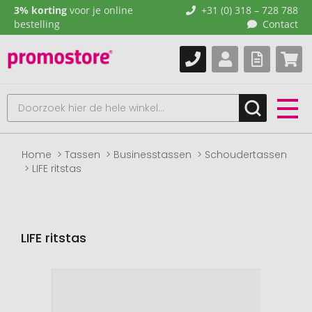
3% korting
voor je online
+31 (0) 318 – 728 788
bestelling
Contact
Home
Tassen
Businesstassen
Schoudertassen
LIFE ritstas
LIFE ritstas
Naar
het
einde