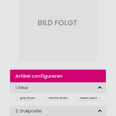
van
de
afbeeldingengalerij
gaan
Naar
Artikel configureren
het
begin
van
1.
Kleur
de
afbeeldingengalerij
grijs bruin
marine bruin
zwart zwart
2.
Drukpositie