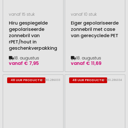
vanaf 15 stuk
vanaf 10 stuk
Hiru gespiegelde
Eiger gepolariseerde
gepolariseerde
zonnebril met case
zonnebril van
van gerecyclede PET
rPET/hout in
geschenkverpakking
18. augustus
18. augustus
vanaf
€ 7,95
vanaf
€ 11,69
# 580.286033
# 580.286034
48 UUR PRODUCTIE
48 UUR PRODUCTIE