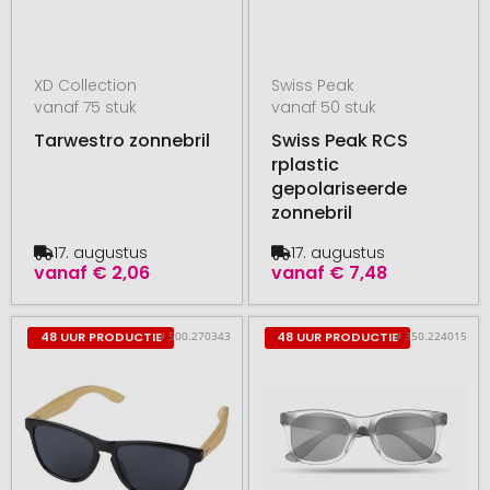
XD Collection
Swiss Peak
vanaf 75 stuk
vanaf 50 stuk
Tarwestro zonnebril
Swiss Peak RCS
rplastic
gepolariseerde
zonnebril
17. augustus
17. augustus
vanaf
€ 2,06
vanaf
€ 7,48
# 500.270343
# 350.224015
48 UUR PRODUCTIE
48 UUR PRODUCTIE