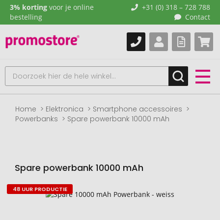
3% korting
voor je online
+31 (0) 318 – 728 788
bestelling
Contact
Home
Elektronica
Smartphone accessoires
Powerbanks
Spare powerbank 10000 mAh
Spare powerbank 10000 mAh
48 UUR PRODUCTIE
Naar
het
einde