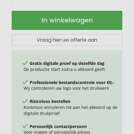
Spare
Op
In winkelwagen
powerbank
voorraad
10000
mAh
Vraag hier uw offerte aan
Gratis digitale proef op dezelfde dag
De productie start zodra u akkoord geeft
Professionele bestandscontrole voor €0,-
Wij controleren uw logo voor het drukwerk
Risicoloos bestellen
Kosteloos annuleren tot aan het akkoord op de
digitale drukproef
Persoonlijk contactpersoon
Voor vragen of persoonlijk advies