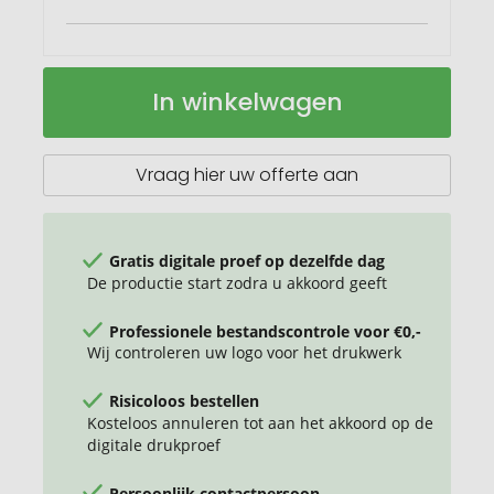
Sensa
Op
In winkelwagen
Bar
voorraad
bewegingssensorlamp
Vraag hier uw offerte aan
Gratis digitale proef op dezelfde dag
De productie start zodra u akkoord geeft
Professionele bestandscontrole voor €0,-
Wij controleren uw logo voor het drukwerk
Risicoloos bestellen
Kosteloos annuleren tot aan het akkoord op de
digitale drukproef
Persoonlijk contactpersoon