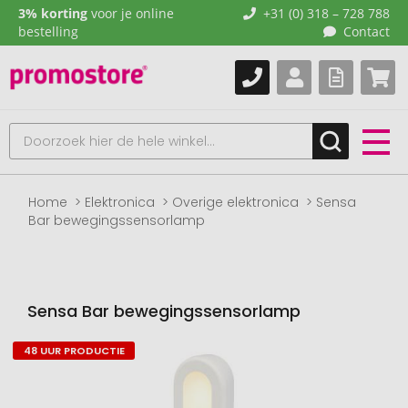
3% korting
voor je online
+31 (0) 318 – 728 788
bestelling
Contact
Home
Elektronica
Overige elektronica
Sensa
Bar bewegingssensorlamp
Sensa Bar bewegingssensorlamp
48 UUR PRODUCTIE
Naar
het
einde