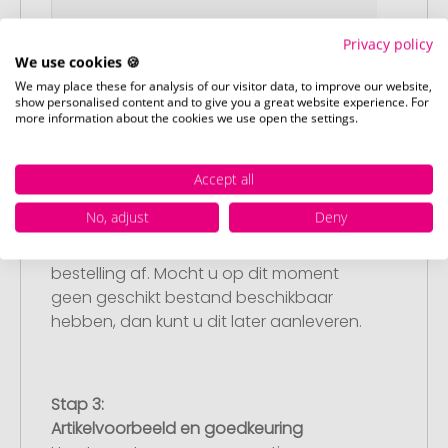
Privacy policy
We use cookies 🍪
We may place these for analysis of our visitor data, to improve our website,
show personalised content and to give you a great website experience. For
more information about the cookies we use open the settings.
Stap 2:
Accept all
Upload van uw logo of ontwerp
No, adjust
Deny
Upload uw logo of ontwerp op onze
afrekenpagina (checkout) en rond uw
bestelling af. Mocht u op dit moment
geen geschikt bestand beschikbaar
hebben, dan kunt u dit later aanleveren.
Stap 3:
Artikelvoorbeeld en goedkeuring