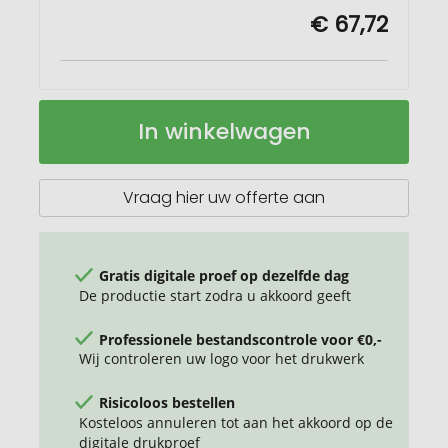
€ 67,72
SCX.design
Op
In winkelwagen
O16
voorraad
A5
notitieboek
met
Vraag hier uw offerte aan
oplichtend
logo
Gratis digitale proef op dezelfde dag
De productie start zodra u akkoord geeft
Professionele bestandscontrole voor €0,-
Wij controleren uw logo voor het drukwerk
Risicoloos bestellen
Kosteloos annuleren tot aan het akkoord op de
digitale drukproef