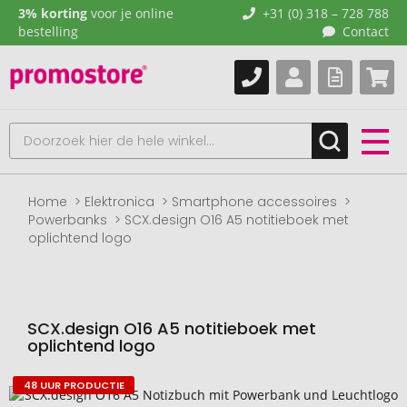
3% korting
voor je online
+31 (0) 318 – 728 788
bestelling
Contact
Home
Elektronica
Smartphone accessoires
Powerbanks
SCX.design O16 A5 notitieboek met
oplichtend logo
SCX.design O16 A5 notitieboek met
oplichtend logo
48 UUR PRODUCTIE
Naar