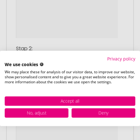
Stap 2:
Upload van uw logo of ontwerp
Privacy policy
Upload uw logo of ontwerp op onze
We use cookies 🍪
afrekenpagina (checkout) en rond uw
We may place these for analysis of our visitor data, to improve our website,
show personalised content and to give you a great website experience. For
bestelling af. Mocht u op dit moment
more information about the cookies we use open the settings.
geen geschikt bestand beschikbaar
hebben, dan kunt u dit later aanleveren.
Accept all
No, adjust
Deny