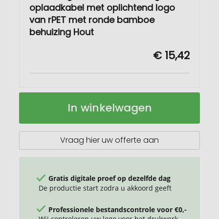
oplaadkabel met oplichtend logo
van rPET met ronde bamboe
behuizing Hout
€ 15,42
SCX.design
Op
In winkelwagen
C36
voorraad
3-
in-
1
Vraag hier uw offerte aan
verlengde
oplaadkabel
met
oplichtend
Gratis digitale proef op dezelfde dag
logo
De productie start zodra u akkoord geeft
van
rPET
Professionele bestandscontrole voor €0,-
met
Wij controleren uw logo voor het drukwerk