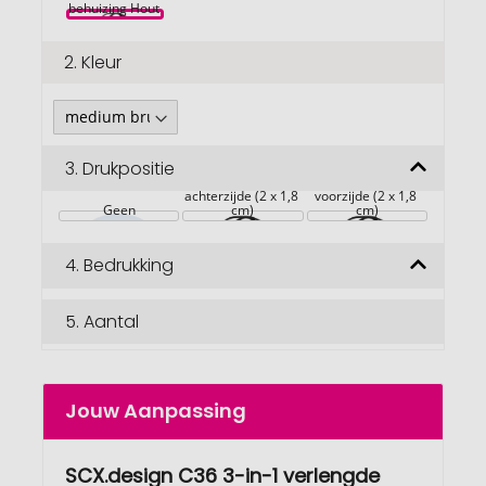
afbeeldingengalerij
behuizing Hout 
2.
Kleur
3.
Drukpositie
achterzijde (2 x 1,8 
voorzijde (2 x 1,8 
Geen
cm)
cm)
4.
Bedrukking
5.
Aantal
Jouw Aanpassing
SCX.design C36 3-in-1 verlengde