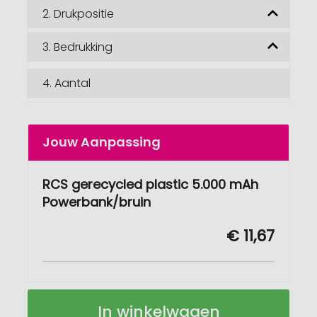
2.
Drukpositie
3.
Bedrukking
4.
Aantal
Jouw Aanpassing
RCS gerecycled plastic 5.000 mAh
Powerbank/bruin
€ 11,67
RCS
Op
In winkelwagen
gerecycled
voorraad