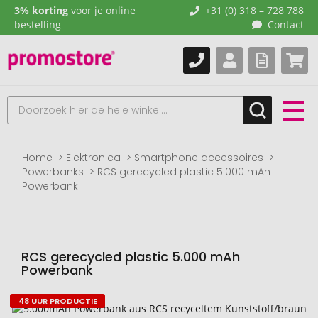
3% korting
voor je online
+31 (0) 318 – 728 788
bestelling
Contact
Home
Elektronica
Smartphone accessoires
Powerbanks
RCS gerecycled plastic 5.000 mAh
Powerbank
RCS gerecycled plastic 5.000 mAh
Powerbank
48 UUR PRODUCTIE
Naar