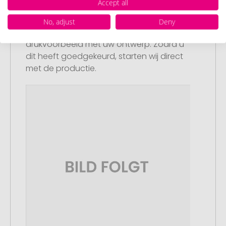
Accept all
Stap 3:
Artikelvoorbeeld en goedkeuring
No, adjust
Deny
U ontvangt van ons een gratis
drukvoorbeeld met uw ontwerp. Zodra u
dit heeft goedgekeurd, starten wij direct
met de productie.