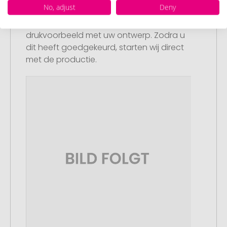
No, adjust
Deny
Artikelvoorbeeld en goedkeuring
U ontvangt van ons een gratis
drukvoorbeeld met uw ontwerp. Zodra u
dit heeft goedgekeurd, starten wij direct
met de productie.