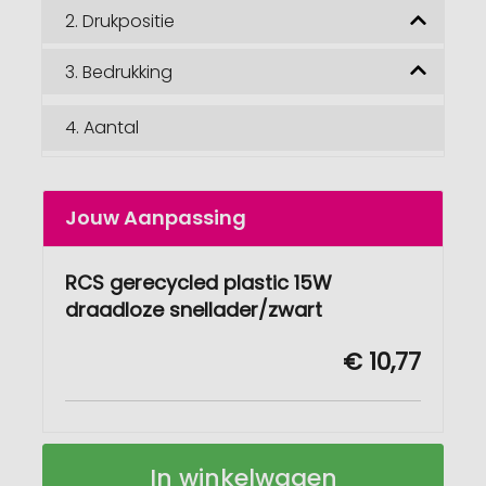
2.
Drukpositie
3.
Bedrukking
4.
Aantal
Jouw Aanpassing
RCS gerecycled plastic 15W
draadloze snellader/zwart
€ 10,77
RCS
Op
In winkelwagen
gerecycled
voorraad