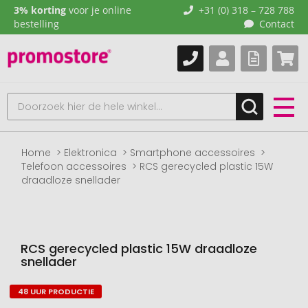
3% korting
voor je online
+31 (0) 318 – 728 788
bestelling
Contact
Home
Elektronica
Smartphone accessoires
Telefoon accessoires
RCS gerecycled plastic 15W
draadloze snellader
RCS gerecycled plastic 15W draadloze
snellader
48 UUR PRODUCTIE
Naar