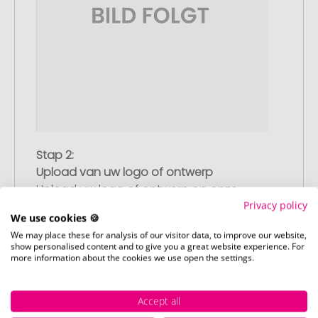
Stap 2:
Upload van uw logo of ontwerp
Upload uw logo of ontwerp op onze
Privacy policy
afrekenpagina (checkout) en rond uw
We use cookies 🍪
bestelling af. Mocht u op dit moment
We may place these for analysis of our visitor data, to improve our website,
geen geschikt bestand beschikbaar
show personalised content and to give you a great website experience. For
hebben, dan kunt u dit later aanleveren.
more information about the cookies we use open the settings.
Accept all
Stap 3: